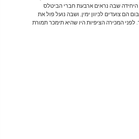
Abbey R. מדובר בתמונה היחידה שבה נראים ארבעת חברי הביטלס 
 הם צועדים לכיוון ימין, ושבה נועל פול את 
ונה נמכרה תמורת סכום של 16,000 פאונד. לפני המכירה הציפיות היו שהיא תימכר תמורת 