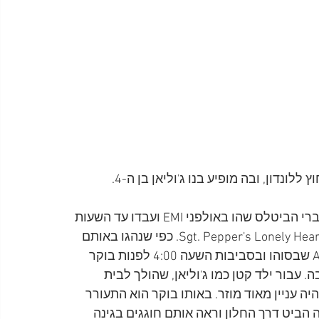
התמונה צולמה בסביבות השעה 7:00 בבוקר אחרי שחברי הביטלס שהו באולפני EMI ועבדו עד השעות 
הקטנות של הלילה על הקלטות האלבום Sgt. Pepper's Lonely Hearts Club Band. כפי שנהגו באותם 
הימים, אחרי האולפן הם בילו עד הבוקר במועדון Ad Lib שבסוהו ובסביבות השעה 4:00 לפנות בוקר 
 עבור ילד קטן כמו ג'וליאן, שהולך לבית 
ה עניין מאוד מוזר. באותו בוקר הוא התעורר 
הביט דרך החלון וראה אותם חוגגים בגינה 