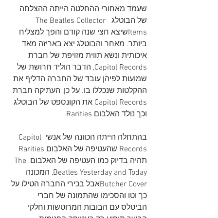
שעמד מאחורי ההחלטה הייתה ההצלחה 
של הבוטלג  The Beatles Collector 
Itemsשיצא חצי שנה קודם והפך למצליח 
ביותר. מאחר והבוטלג יצא באריזה מאד 
איכותית ונשא תווית מזויפת של חברת 
Capitol Records, הדבר הוליד חרושת של 
שמועות לפיהן עובד של החברה הדליף את 
ההקלטות שנכללו בו. על כן, העתיקה חברת 
Capitol Records את הקונספט של הבוטלג 
וכך נולד האלבום Rarities. 
בהתחלה הייתה הכוונה של אנשי Capitol 
Records שהעטיפה של האלבום Rarities 
תהיה בדיוק כמו העטיפה של האלבום The 
Beatles Yesterday and Today, המכונה 
Butcher Coverאבל בכירי החברה הטילו על 
כך וטו והסכימו שהתמונה של חברי 
הביטלס עם הבובות המרוטשות וחלקי 