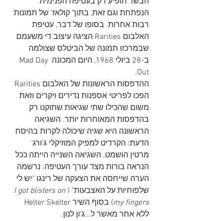
הבשר תופיע רק בעטיפה הפנימית 
הנפתחת וגם זאת, בתוך קולאז' של תמונות 
רבות אחרות. בסופו של דבר, עטיפת 
האלבום Rarities הציגה עיצוב די משעמם 
שבמרכזו תמונה של הביטלס שצולמה 
ב-28 ביולי 1968, היום המכונה Mad Day 
Out.
ההדפסות הראשונות של האלבום Rarities 
הפכו לפריטי אספנות נדירים ויקרים וזאת 
משום שהכילו שתי שגיאות שתוקנו רק 
בהדפסות המאוחרות יותר. השגיאה 
הראשונה היא שגיה שיכולה לקרות בהיסח 
הדעת: הקרדיט למפיק המוזיקלי ג'ורג' 
מרטין הושמט. השגיאה השנייה הייתה ככל 
הנראה בורות מצד עורך העטיפה: נרשמה 
הערה שייחסה את הצעקה של רינגו "יש לי 
שלפוחיות על האצבעות" (
I got blisters on 
my fingers
) בסוף השיר Helter Skelter 
ללא אחר מאשר ל...ג'ון לנון.