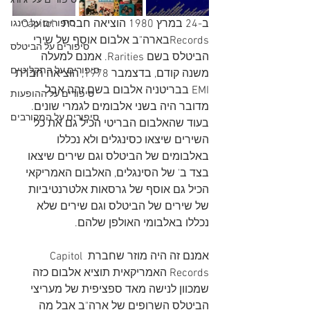
סיפורים על 'ג'ורג
ב-24 במרץ 1980 הוציאה חברת  Capitol 
סיפורים על רינגו
Recordsבארה"ב אלבום אוסף של שירי 
סיפורים על הביטלס
הביטלס בשם Rarities. אמנם למעלה 
סיפורים על התקליטים
משנה קודם, בדצמבר 1978, הוציאה חברת 
EMI בבריטניה אלבום בשם זהה אבל 
סיפורים על ההופעות
מדובר היה בשני אלבומים לגמרי שונים. 
סיפורים על המקורבים
בעוד שהאלבום הבריטי הכיל גם את כל 
השירים שיצאו כסינגלים ולא נכללו 
באלבומים של הביטלס וגם שירים שיצאו 
בצד ב' של הסינגלים, האלבום האמריקאי 
הכיל גם אוסף של גרסאות אלטרנטיביות 
של שירים של הביטלס וגם שירים שלא 
נכללו באלבומי האולפן שלהם. 
אמנם זה היה מוזר שחברת Capitol 
Records האמריקאית תוציא אלבום כזה 
שמכוון לנישה מאד ספציפית של מעריצי 
הביטלס השרופים של ארה"ב אבל מה 