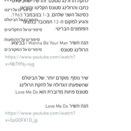
סיפורים על 'ג'ורג
להקת הרולינג סטונס. זהו שיר שהביטלס 
כתבו והרולינג סטונס הקליטו והוציאו 
סיפורים על רינגו
כסינגל השני שלהם, ב-1 בנובמבר 1963, 
סיפורים על הביטלס
והגיע למקום ה-12 המכובד במצעד 
הפזמונים הבריטי. 
סיפורים על התקליטים
סיפורים על ההופעות
הנה השיר I Wanna Be Your Man בביצוע 
הרולינג סטונס:
סיפורים על המקורבים
https://www.youtube.com/watch?
v=NbTtP6j-oyg
שיר נוסף, מוקדם יותר, של הביטלס 
שהשפעתו הגדולה על להקת הרולינג 
סטונס פחות מדוברת הוא Love Me Do. 
הנה השיר Love Me Do:
https://www.youtube.com/watch?
v=0pGOFX1D_jg