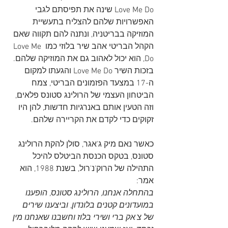
Love Me Do שינה את תפיסתם לגבי 
האפשרויות שלהם להצליח בתעשיית 
המוזיקה בבריטניה, ונתנה להם תקווה שאם 
הקהל הבריטי אהב שיר בלוזי כמו Love Me 
Do, הוא יכול לאהוב גם את המוזיקה שלהם. 
בזכות השיר Love Me Do והגעתו למקום 
ה-17 במצעד הפזמונים הבריטי, צמח 
הביטחון העצמי של הרולינג סטונס פלאים, 
וזה הטעין אותם באנרגיות חדשות, להן היו 
זקוקים כדי לקדם את הקריירה שלהם.
כאשר נאם מיק ג'אגר, סולן להקת הרולינג 
סטונס, בטקס הכנסת הביטלס להיכל 
התהילה של הרוק'נ'רול, בשנת 1988, הוא 
אמר:
בהתחלה אנחנו, הרולינג סטונס, הופענו 
במועדונים קטנים בלונדון, וביצענו שירים 
של צ'אק ברי ושירי בלוז וחשבנו שאנחנו מין 