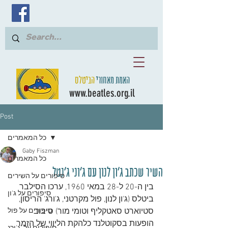
האמת מאחורי
הביטלס
www.beatles.org.il
Post
כל המאמרים
Gaby Fiszman
כל המאמרים
השיר שכתב ג'ון לנון עם ג'וני ג'נטל
סיפורים על השירים
בין ה-20 ל-28 במאי 1960, ערכו הסילבר 
סיפורים על ג'ון
ביטלס (ג'ון לנון, פול מקרטני, ג'ורג' הריסון, 
סטיוארט סאטקליף וטומי מור) סיבוב 
סיפורים על פול
הופעות בסקוטלנד כלהקת הליווי של הזמר 