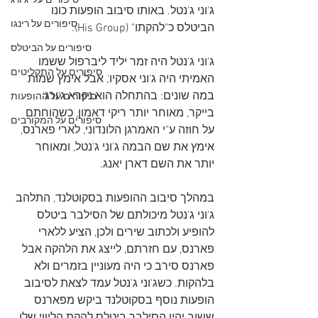
סיפורים על 'ג'ורג
ג'וני ג'נטל. באותו סיבוב הופעות כונו 
סיפורים על רינגו
הביטלס כ"להקתו" (His Group).
סיפורים על הביטלס
ג'וני ג'נטל היה זמר יליד ליברפול ששמו 
סיפורים על התקליטים
האמיתי היה ג'וני אסקיו', אבל אימץ שמות 
במה שונים: בהתחלה הוא נקרא ג'ורג' 
סיפורים על ההופעות
בייקר, מאוחר יותר ריקי דאמון, כשהוחתם 
סיפורים על המקורבים
על חוזה ע"י האמרגן הלונדוני, לארי פארנס, 
אימץ את שם הבמה ג'וני ג'נטל, ומאוחר 
יותר את השם דארן יאנג.
במהלך סיבוב ההופעות בסקוטלנד, התלהב 
ג'וני ג'נטל מיכולתם של הסילבר ביטלס 
להופיע ולכתוב שירים ולכן, הציע ללארי 
פארנס, עם חזרתם, לייצג את הלהקה אבל 
פארנס סירב כי היה מעוניין בזמרים ולא 
בלהקות. כשג'וני ג'נטל עמד לצאת לסיבוב 
הופעות נוסף בסקוטלנד ביקש מפארנס 