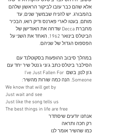
ששוב יהיו הסילבר ביטלס להקת הליווי שלו 
אלא שהם כבר עזבו לביקור הראשון שלהם 
בהמבורג. יש להניח שבמשך שנים, עד 
מותם, בעטו לארי פארנס ודיק רואו, הבכיר 
מחברת Decca שדחה את האודישן של 
הביטלס בינואר 1962, האחד את השני על 
הפספוס הגדול של שניהם. 
במהלך סיבוב ההופעות בסקוטלנד עם 
הסילבר ביטלס כתב ג'וני ג'נטל שיר יחד עם 
ג'ון לנון, בשם I've Just Fallen For 
Someone. הנה כמה שורות מהשיר:
We know that will get by
Just wait and see
Just like the song tells us
The best things in life are free
אנחנו יודעים שיסתדר
רק חכה ותראה
כמו שהשיר אומר לנו