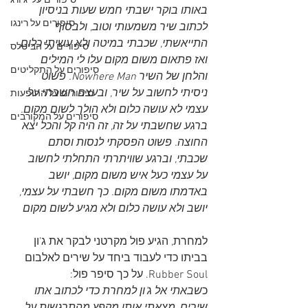
סיפורים על 'ג'ורג
באותו בוקר ישבתי חמש שעות בניסיון 
סיפורים על רינגו
לכתוב שיר משמעותי וטוב, ולבסוף 
התייאשתי, שכבתי במיטה ולא עשיתי כלום, 
סיפורים על הביטלס
ואז פתאום משום מקום עלו לי המילים 
סיפורים על התקליטים
והלחן של השיר Nowhere Man. פשוט 
ניסיתי לחשוב על שיר, ובעצם חשבתי על 
סיפורים על ההופעות
עצמי לא עושה כלום ולא הולך לשום מקום. 
סיפורים על המקורבים
ברגע שחשבתי על זה, זה היה קל והכל יצא 
החוצה. פשוט הפסקתי לנסות וסתם 
שכבתי, וברגע שוויתרתי התחלתי לחשוב 
על עצמי כעל איש משום מקום, יושב 
באדמתו משום מקום. כך חשבתי על עצמי, 
יושב ולא עושה כלום ולא מגיע לשום מקום
למחרת, הגיע פול מקרטני לבקר את ג'ון 
בביתו כדי לעבוד ביחד על שירים לאלבום 
Rubber Soul. על כך סיפר פול:
כ
שבאתי אל ג'ון למחרת כדי לכתוב אתו 