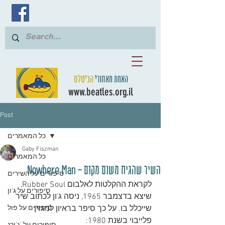
האמת מאחורי
הביטלס
www.beatles.org.il
Post
כל המאמרים
Gaby Fiszman
כל המאמרים
השיר שהגיח משום מקום - Nowhere Man
סיפורים על השירים
לקראת ההקלטות לאלבום Rubber Soul, 
סיפורים על ג'ון
שיצא בדצמבר 1965, ניסה ג'ון לכתוב שיר 
שייכלל בו. על כך סיפר בראיון למגזין 
סיפורים על פול
פלייבוי בשנת 1980: