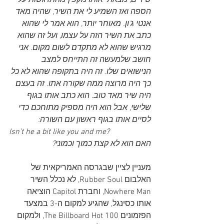
שירים, מצאתי אותו מקפץ מהתרגשות על 
הספה ואז השמיע לי את השיר, שהיה מאד 
אנטי ג'ון. מאוחר יותר, הוא אמר לי שהוא 
כתב את השיר הזה על עצמו, ועל זה שהוא 
מרגיש שהוא לא מתקדם לשום מקום. אני 
חושב שלמעשה זה התייחס למצב 
הנישואים שלו. זה היה בתקופה שהוא לא כל 
כך היה מרוצה ממה שקורה אתו. זה בעצם 
היה שיר מאד טוב. הוא כתב אותו בגוף 
שלישי, אבל הוא היה מספיק מתוחכם כדי 
לסיים אותו בגוף ראשון עם השורה:
Isn’t he a bit like you and me?
האם הוא לא קצת כמוך וכמוני? 
מעניין לציין שבגרסה האמריקאית של 
האלבום Rubber Soul, לא נכלל השיר 
Nowhere Man, וחברת Capitol הוציאה 
אותו כסינגל, שהגיע למקום ה-3 במצעד 
הפזמונים The Billboard Hot 100, ולמקום 