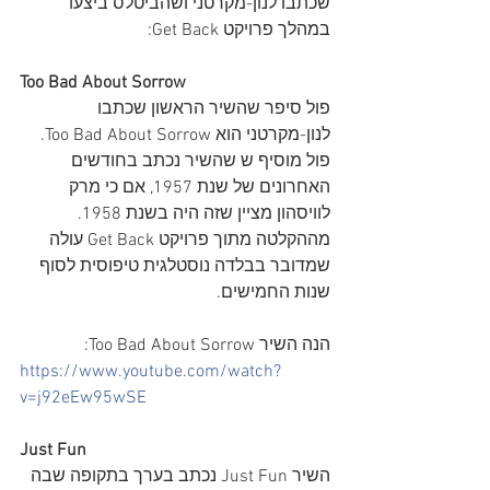
שכתבו לנון-מקרטני ושהביטלס ביצעו 
במהלך פרויקט Get Back:
Too Bad About Sorrow
פול סיפר שהשיר הראשון שכתבו 
לנון-מקרטני הוא Too Bad About Sorrow. 
פול מוסיף ש שהשיר נכתב בחודשים 
האחרונים של שנת 1957, אם כי מרק 
לוויסהון מציין שזה היה בשנת 1958. 
מההקלטה מתוך פרויקט Get Back עולה 
שמדובר בבלדה נוסטלגית טיפוסית לסוף 
שנות החמישים. 
הנה השיר Too Bad About Sorrow:
https://www.youtube.com/watch?
v=j92eEw95wSE
Just Fun
השיר Just Fun נכתב בערך בתקופה שבה 