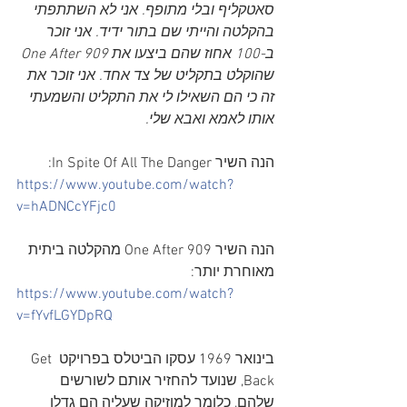
סאטקליף ובלי מתופף. אני לא השתתפתי 
בהקלטה והייתי שם בתור ידיד. אני זוכר 
ב-100 אחוז שהם ביצעו את One After 909 
שהוקלט בתקליט של צד אחד. אני זוכר את 
זה כי הם השאילו לי את התקליט והשמעתי 
אותו לאמא ואבא שלי.
הנה השיר In Spite Of All The Danger:
https://www.youtube.com/watch?
v=hADNCcYFjc0
הנה השיר One After 909 מהקלטה ביתית 
מאוחרת יותר:
https://www.youtube.com/watch?
v=fYvfLGYDpRQ
בינואר 1969 עסקו הביטלס בפרויקט Get 
Back, שנועד להחזיר אותם לשורשים 
שלהם, כלומר למוזיקה שעליה הם גדלו 