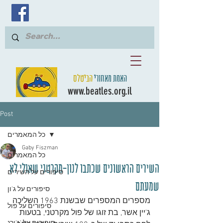
האמת מאחורי
הביטלס
www.beatles.org.il
Post
כל המאמרים
Gaby Fiszman
כל המאמרים
השירים הראשונים שכתבו לנון-מקרטני שאולי לא
סיפורים על השירים
שמעתם
סיפורים על ג'ון
מספרים המספרים שבשנת 1963 השליכה 
סיפורים על פול
ג'יין אשר, בת זוגו של פול מקרטני, בטעות 