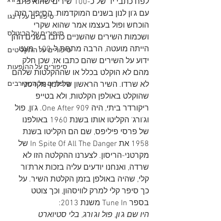
סיפורים על 'ג'ורג
לפח כתבי יד של כ-100 שירים שהוא כתב 
עם ג'ון לנון בשנים המוקדמות. הסיפור הזה 
סיפורים על רינגו
הוכחש ופול בעצמו אמר שהוא שקרי 
סיפורים על הביטלס
ושכמות השירים שהשניים כתבו בשנים ההן 
הייתה מועטה, הרבה מתחת ל-100. מעט 
סיפורים על התקליטים
ידוע על השירים שהם כתבו אז, שכן חלק 
סיפורים על ההופעות
מהם לא הוקלט בכלל או שההקלטות שלהם 
לא שרדו. השיר הראשון של לנון-מקרטני 
סיפורים על המקורבים
שהוקלט באולפן הקלטות, ולא בטייפ 
ריקורדר ביתי, היה One After 909. ג'ון, פול 
וג'ורג' הקליטו אותו בשנת 1960 באולפנו 
של פרסי פיליפס, שם הם הקליטו בשנת 
1958 את In Spite Of All The Danger של 
מקרטני-הריסון. לצערנו ההקלטה הזו לא 
שרדה, ואנחנו יודעים עליה בזכות ארת'ור 
קלי, שהיה באולפן בזמן הקלטת השיר. על 
כך סיפר קלי למרק לוויסהון, וכך צוטט 
בספר Tune In משנת 2013:
היו שם ג'ון, פול וג'ורג', בלי סטיוארט 