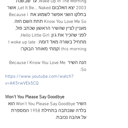
Wake Up In The Morning, עד שבשנת 
2003 יצא האלבום Let It Be... Naked, אשר 
בחלקו השני אפשר לשמוע את Because I 
Know You Love Me So תחת השם הזה. 
מעניין לציין שהשיר הראשון שכתב פול, 
לפני שהכיר את ג'ון, Hello Little Girl, 
מתחיל בשורה מאד דומה: I woke up late 
this morning (קמתי מאוחר הבוקר)
הנה השיר Because I Know You Love Me 
So:
https://www.youtube.com/watch?
v=AK5rwVEk5CQ
Won’t You Please Say Goodbye
השיר Won’t You Please Say Goodbye הוא 
בלדה שנכתבה בתחילת 1958 המספרת 
על אהבה נכזבת.