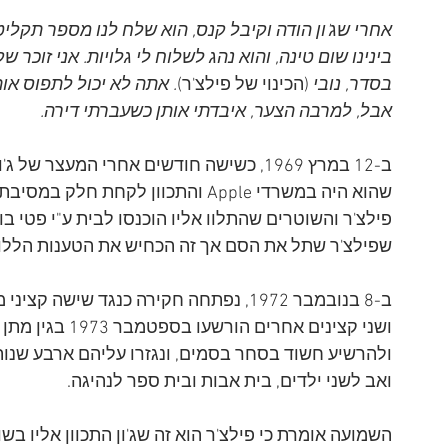
אחרי שג'ון הודה וקיבל קנס, הוא שלח לנו מספר תקליט
בינינו שום טינה, והוא נהג לשלוח לי גלויות. אני זוכר
בסדר, נובי 
(הכינוי של פילצ'ר)
. אתה לא יכול לתפוס אות
אבל, למרבה הצער, איבדתי אותן כשעברתי דירה. 
ב-12 במרץ 1969, כשישה חודשים אחרי המעצר 
שהוא היה במשרדי Apple והתכוון לקחת
פילצ'ר והשוטרים שהתלוו אליו הוכנסו לבית ע"י פטי בוי
שפילצ'ר שתל את הסם אך זה הכחיש את הטענות הללו.
ב-8 בנובמבר 1972, נפתחה חקירה כנגד שיש
ושני קצינים אחר
ולהרשיע חשוד בסחר בסמים, ונגזרו עליהם ארבע שנות 
ואב לשני ילדים, בית אבות ובית ספר לנהיגה. 
השמועה אומרת כי פילצ'ר הוא זה שג'ון התכוון אליו בשורה שבשיר   The Walrus