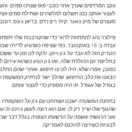
עקב המרדפים שערך אחר כוכבי פופ שצרכו סמים, וה
לעצור אותם, כמו תשלום למלשינים ושתילת סמים אצל קו
מעצרם של מיק ג'אגר, קית' ריצ'רדס, בריאן ג'ונס, דונובן, ג'
פילצ'ר נהג להתחזות לדוור כדי שהקורבנות שלו יתפתו
עבדה ב-18 באוקטובר, כפי שציפה כשהגיע לדירה שבה התגוררו ג'ון ויוקו אונו. כך סיפר פילצ'ר:
הטריק הזה לא עבד על ג'ון ויוקו, ולקח לנו זמן עד ששכ
בחליפת יום ההולדת שלה, ואז ג'ון הגיע כשהוא עירום 
כמובן, אמרו שלא. היה לנו צו חיפוש, ואחרי שהם התלבשו
הבאנו את כלב החיפוש, שהלך ישר לנרתיק המשקפת שה
בגודל של אגודל. זה היה מספיק כדי לעצור אותם.
בתחנת המשטרה ישבנו ושוחחנו עם ג'ון על השקפותיו. ה
שהגוף שלו שייך רק לו, ואם הוא רוצה לעשן ג'וינט זה ע
ואני הרגשתי אשמה על הרשעתו הצפויה בגלל דבר שכל כ
לבעיות כשירצה להיכנס לאמריקה. 