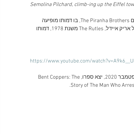
Semolina Pilchard, climb-ing up the Eiffel tow
פילצ'ר גם הונצח במערכון של חבורת מונטי פייתון, בשם The Piranha Brothers, בו דמותו מופיעה 
תחת השם Spiny Norman. גם בפרודיה על הביטלס של אריק איידל, The Rutles משנת 1978, דמותו 
https://www.youtube.com/watch?v=A9k6__
כיום, בגיל 85, נאבק פילצ'ר בסרטן העצמות. ב-29 בספטמבר 2020, יצא ספרו,Bent Coppers: The 
Story of The Man Who Arres