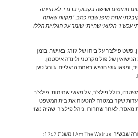
ים חתומים ושישה בקבוקי ברנדי. לא הייתה 
 שקיבלתי אחת מיפן שבה כתב: "מקווה שאתה 
י עכשיו" הלוואי שהייתי שומר על הגלויות הללו 
של ג'ון, פשט פילצ'ר על ביתו של ג'ורג' באישר, בזמן 
 חלק במסיבת הנישואין של פול מקרטני ולינדה איסטמן. 
ד, ומצאו גוש חשיש באחת הנעליים. ג'ורג' טען 
ה קציני משטרה, כולל פילצ'ר, על מעשי שחיתות. פילצ'ר 
ים הורשעו בספטמבר 1973 בגין מתן עדות שקר במטרה להטעות את בית המשפט 
מאסר. לאחר שחרורו, ניהל פילצ'ר, שהיה נשוי 
I Am משנת 1967: