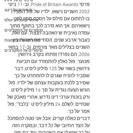
סיפורים על 'ג'ורג
פרסי Pride of Britain Awards, וב-11 ביוני 
סיפורים על רינגו
2002 השניים נישאו. ילדיו של פול הפצירו 
בו לחתום עם מילס על הסכם ממון לפני 
סיפורים על הביטלס
נישואיהם, אך הוא סירב לכך בתוקף מתוך 
סיפורים על התקליטים
עמדה נאיבית ש"האהבה תנצח". עם זאת, 
כעבור ארבע שנים, הסתיימה הזוגיות בין 
סיפורים על ההופעות
השניים בצלילים מאד צורמים, וב-17 במאי 
סיפורים על המקורבים
2006, הם נפרדו ופתחו בקרב גירושין 
מכוער. פול נאלץ להתמודד עם תביעת 
גירושין בשווי של 125 מיליון ליס"ט, דבר 
שסביר להניח שגרם לו להתחרט על כך 
שסירב ללכת בעקבות עצתם של ילדיו. פול 
הגיש הצעה נגדית על סך 16 מיליון ליס"ט, 
ורק בזכות עורכי דינו נדרש, אחרי מאבק של 
שנתיים, לשלם 24 מיליון ליס"ט "בלבד". פול 
אמר על כך:
דברים כאלה קורים, אבל אני נוטה להסתכל 
על הצד החיובי של כל דבר, ובמקרה הזה 