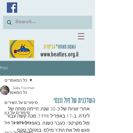
האמת מאחורי
הביטלס
www.beatles.org.il
Post
כל המאמרים
Gaby Fiszman
כל המאמרים
השדכנית של פול וננסי
סיפורים על השירים
אחרי זוגיות של כ-30 שנה, הייתה מותה של 
סיפורים על ג'ון
לינדה, ב-17 באפריל 1998, מכה קשה עבור 
פול מקרטני. כעבר כשנה, באפריל 1999, 
סיפורים על פול
פגש פול את הת'ר מילס, במהלך טקס 