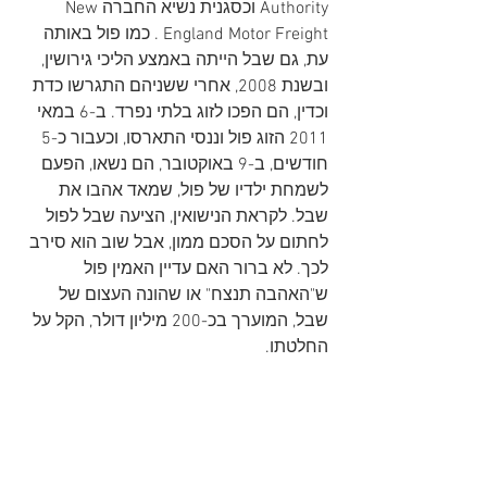
Authority וכסגנית נשיא החברהNew 
England Motor Freight . כמו פול באותה 
עת, גם שבל הייתה באמצע הליכי גירושין, 
ובשנת 2008, אחרי ששניהם התגרשו כדת 
וכדין, הם הפכו לזוג בלתי נפרד. ב-6 במאי 
2011 הזוג פול וננסי התארסו, וכעבור כ-5 
חודשים, ב-9 באוקטובר, הם נשאו, הפעם 
לשמחת ילדיו של פול, שמאד אהבו את 
שבל. לקראת הנישואין, הציעה שבל לפול 
לחתום על הסכם ממון, אבל שוב הוא סירב 
לכך. לא ברור האם עדיין האמין פול 
ש"האהבה תנצח" או שהונה העצום של 
שבל, המוערך בכ-200 מיליון דולר, הקל על 
החלטתו. 