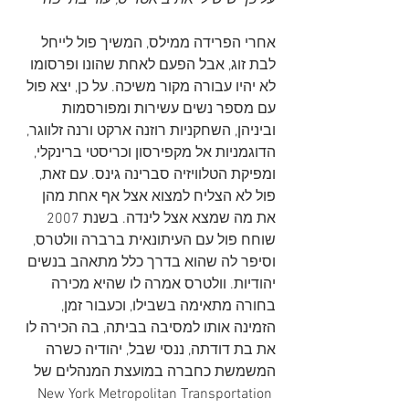
על כך שיש לי את ביאטריס, עוד בת יפה
אחרי הפרידה ממילס, המשיך פול לייחל 
לבת זוג, אבל הפעם לאחת שהונו ופרסומו 
לא יהיו עבורה מקור משיכה. על כן, יצא פול 
עם מספר נשים עשירות ומפורסמות 
וביניהן, השחקניות רוזנה ארקט ורנה זלווגר, 
הדוגמניות אל מקפירסון וכריסטי ברינקלי, 
ומפיקת הטלוויזיה סברינה גינס. עם זאת, 
פול לא הצליח למצוא אצל אף אחת מהן 
את מה שמצא אצל לינדה. בשנת 2007 
שוחח פול עם העיתונאית ברברה וולטרס, 
וסיפר לה שהוא בדרך כלל מתאהב בנשים 
יהודיות. וולטרס אמרה לו שהיא מכירה 
בחורה מתאימה בשבילו, וכעבור זמן, 
הזמינה אותו למסיבה בביתה, בה הכירה לו 
את בת דודתה, ננסי שבל, יהודיה כשרה 
המשמשת כחברה במועצת המנהלים של 
New York Metropolitan Transportation 