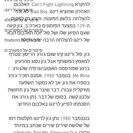
סיפורים על 'ג'ורג
להיקרא Can't Fight Lightning. האלבום 
סיפורים על רינגו
האחרון שהוציא רינגו, Bad Boy, לא זכה 
להצלחה, בלשון המעטה, והגיע רק למקום 
סיפורים על הביטלס
ה-129 במצעד הפזמונים בארה"ב. ג'ון קיווה 
סיפורים על התקליטים
שעם הסיוע שלו ושל פול יזכה האלבום הבא 
של רינגו להצלחה הרבה יותר גדולה. 
סיפורים על ההופעות
סיפורים על המקורבים
ג'ון, פול ורינגו קיוו שגם ג'ורג' הריסון יצטרף 
למאמץ המשותף אבל ג'ון נסוג מהרעיון 
ברגע שפורסמה האוטוביוגרפיה שלג'ורג', I 
Me Mine, בנומבר 1980. אמנם הזכיר ג'ורג' 
בספרו את ג'ון, אך לא כמקור השפעה 
מוזיקלית עבורו, דבר שיצר אצל ג'ון תחושת 
עלבון קשה. בסופו של דבר, נתן ג'ורג' את 
הסכמתו לסייע לרינגו באלבום החדש. 
בנובמבר 1980 נתן ג'ון לרינגו הקלטות דמו 
של שלושה שירים שירים שכתב במיוחד 