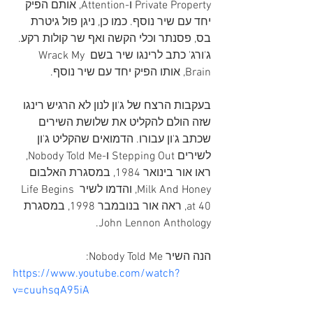
Private Property ו-Attention, אותם הפיק 
יחד עם שיר נוסף. כמו כן, ניגן פול גיטרת 
בס, פסנתר וכלי הקשה ואף שר קולות רקע. 
ג'ורג' כתב לרינגו שיר בשם Wrack My 
Brain, אותו הפיק יחד עם שיר נוסף. 
בעקבות הרצח של ג'ון לנון לא הרגיש רינגו 
שזה הולם להקליט את שלושת השירים 
שכתב ג'ון עבורו. הדמואים שהקליט ג'ון 
לשירים Stepping Out ו-Nobody Told Me, 
ראו אור בינואר 1984, במסגרת האלבום 
Milk And Honey, והדמו לשיר Life Begins 
at 40, ראה אור בנובמבר 1998, במסגרת 
John Lennon Anthology.
הנה השיר Nobody Told Me:
https://www.youtube.com/watch?
v=cuuhsqA95iA