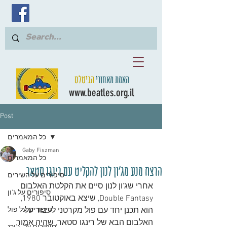
האמת מאחורי
הביטלס
www.beatles.org.il
Post
כל המאמרים
Gaby Fiszman
כל המאמרים
הרצח מנע מג'ון לנון להקליט עם רינגו סטאר
סיפורים על השירים
אחרי שג'ון לנון סיים את הקלטת האלבום 
סיפורים על ג'ון
Double Fantasy, שיצא באוקטובר 1980, 
הוא תכנן יחד עם פול מקרטני לעבוד על 
סיפורים על פול
האלבום הבא של רינגו סטאר, שהיה אמור 