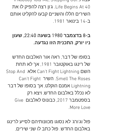
עבורו, Nobody Told Me, Stepping Out ו-
Life Begins At 40. ג'ון רצה להפיק לו את 
השירים הללו והשניים קבעו להקליט אותם 
ב-14 בינואר 1981.
ב-8 בדצמבר 1980 בשעה 22:40, שעון 
ניו יורק, התכנית הזו נגדעה.
בסופו של דבר, ראה אור האלבום החדש 
של רינגו באוקטובר 1981, אך לא תחת 
השם Can't Fight Lightning אלא Stop And 
Smell The Roses. השיר Can't Fight 
Lightning אמנם הוקלט, אך בסופו של דבר 
לא נכלל באלבום החדש, ויצא רק 
בספטמבר 2017, כבונוס לאלבום Give 
More Love.
פול וג'ורג' לא נסוגו מכוונותיהם לסייע לרינגו 
באלבום החדש. פול כתב לו שני שירים, 