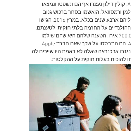
ואז הוחזרו ההקלטות לחברת Apple. עובדי חברת Apple, קולין דילון נעצרו אף הם ונשפטו ונמצאו 
מן ורמסוואל, הואשמו בסחר ברכוש גנוב 
והלבנת הון, ורק בשנת 2007 הם נמצאו אשמים ונגזר עליהם ארבע שנים בכלא. במרץ 2016, הגישו 
ההולנדיים על החרמה בלתי חוקית, לטענתם, 
של ההקלטות ודרשו את החזרתן בתוספת פיצוי של 700,000 אירו. הטענה שלהם היא שהם שילמו 
תמורת ההקלטות בלי לדעת שאלה נגנבו מחברת Apple. הם התבססו על שכך שאם חברת Apple 
אחרי שההקלטות נגנבו אז כנראה שאלה לא באמת היו שייכים לה. 
 להוכיח בעלות חוקית על ההקלטות.