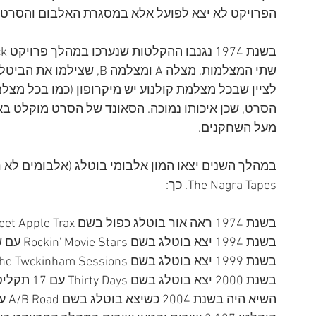
הפרויקט לא יצא לפועל אלא במסגרת האלבום והסרט Let It Be.
שתי המצלמות, מצלה A ומצלמה
לציין שבכל מצלמת קולנוע יש מיקרופון (כמו בכל מצ
הסרט, שכן איכותו נמוכה. הסאונד של הסרט מוקלט בא
מעל השחקנים. 
במהלך השנים יצאו המון אלבומי בוטלג (אלבומים לא 
The Nagra Tapes. כך:
בשנת 1974 ראה אור בוטלג כפול בשם Sweet Apple Trax; 
בשנת 1994 יצא בוטלג בשם Rockin' Movie Stars עם שמונה תקליטורים; 
בשנת 1999 יצא בוטלג בשם The Twckinham Sessions עם שמונה תקליטורים; 
בשנת 2000 יצא בוטלג בשם Thirty Days עם 17 תקליטורים בסאונד משופר; 