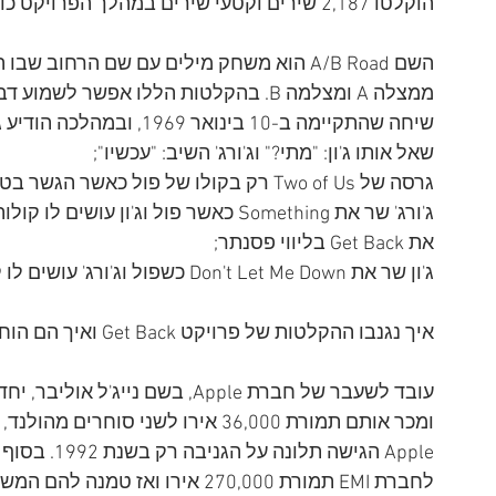
הוקלטו 2,187 שירים וקטעי שירים במהלך הפרויקט כולו. 
ממצלה A ומצלמה B. בהקלטות הללו אפשר לשמוע דברים נדירים, למשל:
שיחה שהתקיימה ב-10 בינואר 
שאל אותו ג'ון: "מתי?" וג'ורג' השיב: "עכשיו";
גרסה של Two of Us רק בקולו של פול כאשר הגשר בטמפו מזורז;
ג'ורג' שר את Something כאשר פול וג'ון
את Get Back בליווי פסנתר;
ג'ון שר את Don't Let Me Down כשפול וג'ורג' עושים לו קולות רקע וחוזרים אחריו על כל שורה שהוא שר.
איך נגנבו ההקלטות של פרויקט Get Back ואיך הם הוחזרו?
עובד לשעבר של חברת Apple, בשם ני
ומכר אותם תמורת 36,000 אירו לשני 