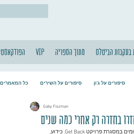
 בעקבות הביטלס
מתוך הספריה
VIP
הפודקאסטי
סיפורים על ג'ון
סיפורים על השירים
כל המאמרים
Gaby Fiszman
עות
סיפורים על התקליטים
סיפורים על הביטלס
בין ה-2 ל-31 בינואר 1969 ערכו הביטלס הקלטות וצילומים במסגרת פרויקט Get Back. כידוע, 