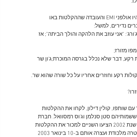
השם A/B Road הוא משחק מילים עם שם הרחוב שבו היו אולפני EMI והעובדה שההקלטות באו 
1969, ובמהלכה הודיע ג'ורג': "אני עוזב את הלהקה והולך הביתה"; אז 
 עושים לו קולות רקע, דבר שלא נכלל בגרסה המוכרת;ג'ון שר 
יג'ל אוליבר, יחד עם שותפו, קולין דילון, לקחו את ההקלטות 
סוחרים מהולנד, ששמותיהם סטן סנלמן וג'וס רמסוואל. חברת 
Apple הגישה תלונה על הגניבה רק בשנת 1992. בסוף שנת 2002 הציעו השניים למכור את ההקלטות 
לחברת EMI תמורת 270,000 אירו ואז טמנה להם המשטרה מלכודת ועצרה אותם ב-10 בינואר 2003 