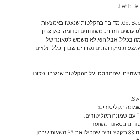
בשנת 1974 נגנבו ההקלטות שנערכו במהלך פרויקט Get Back. מדובר בהקלטות שנעשו באמצעות 
 B, שצילמו את הביטלס עושים חזרות, משוחחים וכדומה. כאן צריך 
למה בכלל) אבל הוא לא משמש לסאונד של 
מצעות מיקרופונים נפרדים שבדך כלל תלויים 
רשמיים) שהתבססו על ההקלטות שנגנבו, שכונו 
השיא היה בשנת 2004 כשיצא בוטלג בשם A/B Road עם 83 תקליטורים שהכילו את 97 השעות שבהן 