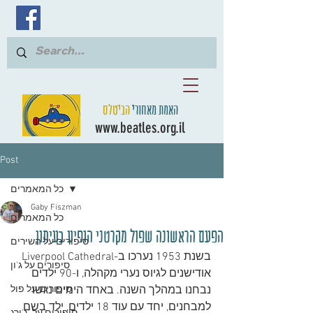
האמת מאחורי
הביטלס
www.beatles.org.il
Post
כל המאמרים
Gaby Fiszman
כל המאמרים
הפעם הראשונה שפול מקרטני הופיע בעיתון
סיפורים על השירים
בשנת 1953 נערכו ב-Liverpool Cathedral 
סיפורים על ג'ון
אודישנים לגיוס נערי מקהלה, ו-90 ילדים 
נבחנו במהלך השנה. באחד הימים נגשו 
סיפורים על פול
למבחנים, יחד עם עוד 18 ילדים, ילד בשם 