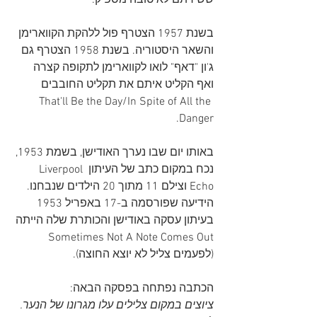
ששירתם לא טובה מספיק.
בשנת 1957 הצטרף פול ללהקת הקווארימן 
והשאר היסטוריה. בשנת 1958 הצטרף גם 
ג'ון "דאף" לואו לקווארימן לתקופה קצרה 
ואף הקליט איתם את תקליט החובבים 
That'll Be the Day/In Spite of All the 
Danger.
באותו יום שבו נערך האודישן, בשמת 1953, 
נכח במקום כתב של העיתון Liverpool 
Echo וצילם 11 מתוך 20 הילדים שנבחנו. 
הידיעה שפורסמה ב-17 באפריל 1953 
בעיתון עסקה באודישן והכותרת שלה הייתה 
Sometimes Not A Note Comes Out 
(לפעמים צליל לא יוצא החוצה).
הכתבה נפתחה בפסקה הבאה:
ציוצים במקום צלילים עלו מגרונו של הנער. 