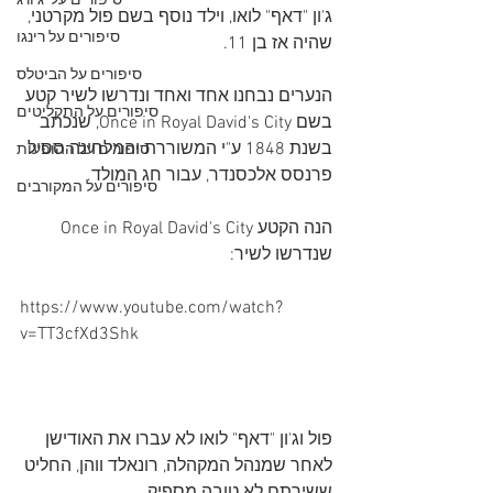
סיפורים על 'ג'ורג
ג'ון "דאף" לואו, וילד נוסף בשם פול מקרטני, 
סיפורים על רינגו
שהיה אז בן 11.
סיפורים על הביטלס
הנערים נבחנו אחד ואחד ונדרשו לשיר קטע 
סיפורים על התקליטים
בשם Once in Royal David's City, שנכתב 
בשנת 1848 ע"י המשוררת והמלחינה ססיל 
סיפורים על ההופעות
פרנסס אלכסנדר, עבור חג המולד.
סיפורים על המקורבים
הנה הקטע Once in Royal David's City 
שנדרשו לשיר:
https://www.youtube.com/watch?
v=TT3cfXd3Shk
פול וג'ון "דאף" לואו לא עברו את האודישן 
לאחר שמנהל המקהלה, רונאלד ווהן, החליט 