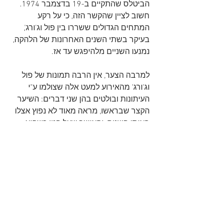
הביטלס שהתקיים ב-19 בדצמבר 1974. 
חשוב לציין שהקשר הזה, כי על רקע 
המתחים הגדולים ששררו בין פול וג'ורג', 
בעיקר בשתי השנים האחרונות של הלהקה, 
נמנעו השניים מלהיפגש עד אז.
למרבה הצער, אין הרבה תמונות של פול 
וג'ורג' מהאירוע למעט אלה שצולמו ע"י 
העיתונות ובולטים בהן שני דברים: השיער 
הקצר שבראשו, מראה מאוד לא נפוץ אצלו 
באותן השנים, והאושר שעל פניו כשהוא 
מלווה בבת הזוג החדשה שלו, אוליביה 
אריאס, שהיא היום אלמנתו.