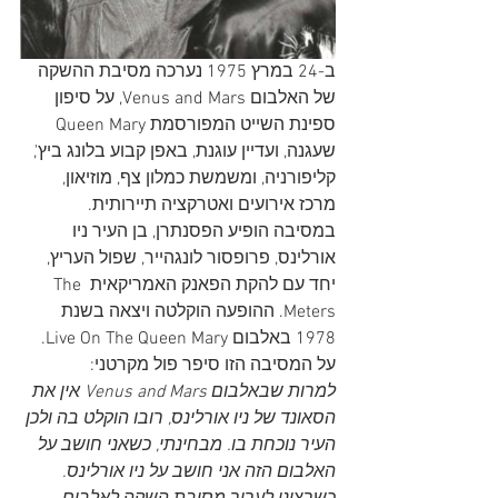
ב-24 במרץ 1975 נערכה מסיבת ההשקה 
של האלבום Venus and Mars, על סיפון 
ספינת השייט המפורסמת Queen Mary 
שעגנה, ועדיין עוגנת, באפן קבוע בלונג ביץ', 
קליפורניה, ומשמשת כמלון צף, מוזיאון, 
מרכז אירועים ואטרקציה תיירותית. 
במסיבה הופיע הפסנתרן, בן העיר ניו 
אורלינס, פרופסור לונגהייר, שפול העריץ, 
יחד עם להקת הפאנק האמריקאית The 
Meters. ההופעה הוקלטה ויצאה בשנת 
1978 באלבום Live On The Queen Mary. 
על המסיבה הזו סיפר פול מקרטני:
למרות שבאלבום Venus and Mars אין את 
הסאונד של ניו אורלינס, רובו הוקלט בה ולכן 
העיר נוכחת בו. מבחינתי, כשאני חושב על 
האלבום הזה אני חושב על ניו אורלינס. 