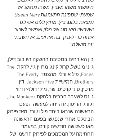
כשרצינו לערוך מסיבת השקה לאלבום 
חיפשתי משהו מעניין, משהו מרגש. אז 
שמעתי שספינת התענוגות Queen Mary 
נמצאת בלונג ביץ', מחוץ ללוס אנג'לס 
ושעכשיו היא סוג של מלון ואפשר לשכור 
אותה כדי לערוך בה אירועים. אז חשבתי 
"זה מושלם!"
בין האורחים במסיבת ההשקה היו בוב דילן, 
ג'וני מיטשל, קרול קינג, מרווין גיי, להקת The 
Faces, פיל אוורלי, מהצמד The Everly 
Brothers, חמישיית Jackson Five, דין 
מרטין, טוני קרטיס, שר, מיקי דולנץ ודיווי 
ג'ונס לשעבר חברים בלהקת The Monkeez, 
וג'ורג' הריסון. זו הייתה למעשה הפעם 
הראשונה שנראו ביחד פול וג'ורג' מאז פירוק 
הביטלס, אחרי שנפגשו בפעם הראשונה 
מאז כשלושה חודשים קודם, במעמד 
החתימה על המסמכים לפירוק הרשמי של 