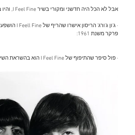
אבל לא הכל היה חדשני ומקורי בשיר I Feel Fine, והיו בו השפעות משירים ישנים:
פרקר משנת 1961:
· פול סיפר שהתיפוף של I Feel Fine הוא בהשראת השיר What'd I Say של ריי צ'ארלס משנת 1959: