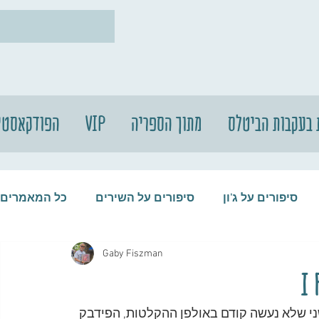
 בעקבות הביטלס
מתוך הספריה
VIP
הפודקאסטי
סיפורים על ג'ון
סיפורים על השירים
כל המאמרים
Gaby Fiszman
עות
סיפורים על התקליטים
סיפורים על הביטלס
בנובמבר 1964, כולל דבר חדשני שלא נעשה קודם באולפן ההקלטות, הפידבק 