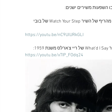
· ג'ון ג'ורג' הריסון אישרו שהריף של I Feell Fine הושפע מהריף של השיר Watch Your Step של בובי 
https://youtu.be/nC9UlURkGLI
https://youtu.be/xTIP_FOdq24