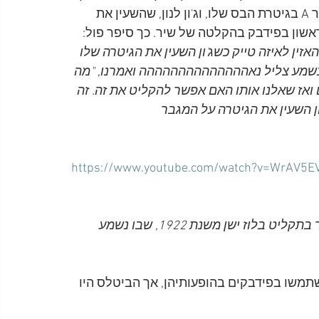
שבתחילת השיר, אותו הפיקו פול מקרטני כשניגן במיתר A בגיטרת הבס שלו, וג'ון לנון, שהשעין את 
אשון בפידבק בהקלטה של שיר. כך סיפר פול:
אזין לאיזה טייק כשג'ון השעין את הגיטרה שלו 
אז נשמע צליל נאהההההההההההההה ואמרנו, "מה 
שם ואז שאלנו אותו האם אפשר להקליט את זה. זה 
ון השעין את הגיטרה על המגבר
https://www.youtube.com/watch?v=WrAV5EV
אני קורא תיגר לכל אחד למצוא תקליט, אלא אם מדובר בתקליט בלוז ישן משנת 1922, שבו נשמע 
ו להקות The Kinks ו-The Who כבר השתמשו בפידבקים בהופעותיהן, אך הביטלס היו 