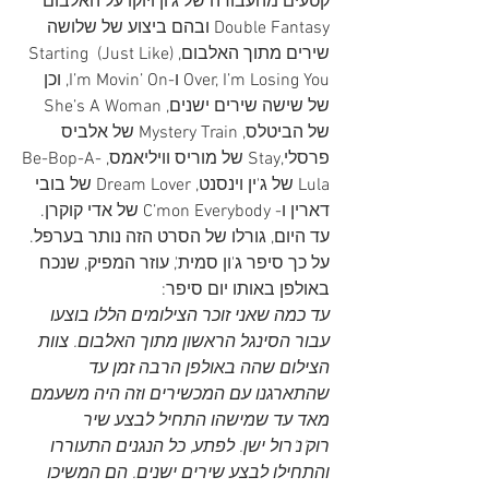
קטעים מהעבודה של ג'ון ויוקו על האלבום 
Double Fantasy ובהם ביצוע של שלושה 
שירים מתוך האלבום, (Just Like) Starting 
Over, I’m Losing You ו-I’m Movin’ On, וכן 
של שישה שירים ישנים, She’s A Woman 
של הביטלס, Mystery Train של אלביס 
פרסלי,Stay של מוריס וויליאמס, Be-Bop-A-
Lula של ג'ין וינסנט, Dream Lover של בובי 
דארין ו- C’mon Everybody של אדי קוקרן. 
עד היום, גורלו של הסרט הזה נותר בערפל. 
על כך סיפר ג'ון סמית', עוזר המפיק, שנכח 
באולפן באותו יום סיפר: 
עד כמה שאני זוכר הצילומים הללו בוצעו 
עבור הסינגל הראשון מתוך האלבום. צוות 
הצילום שהה באולפן הרבה זמן עד 
שהתארגנו עם המכשירים וזה היה משעמם 
מאד עד שמישהו התחיל לבצע שיר 
רוק'נ'רול ישן. לפתע, כל הנגנים התעוררו 
והתחילו לבצע שירים ישנים. הם המשיכו 