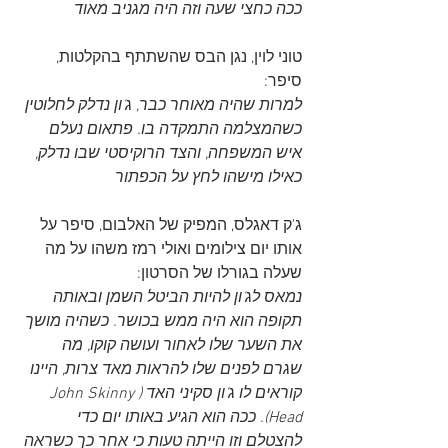
ככה כחצי שעה וזה היה מגניב מאוד
טוני לוין, נגן הבס שהשתתף בהקלטות, 
סיפר: 
למרות שהיה מאוחר כבר, ג'ון נדלק לחלוטין 
כשהמצלמה התמקדה בו. פתאום נעלם 
איש המשפחה, והצד הרוקיסטי שבו נדלק, 
כאילו מישהו לחץ על הכפתור
ג'ק דאגלס, המפיק של האלבום, סיפר על 
אותו יום צילומים ואולי רמז משהו על מה 
שעלה בגורלו של הסרטון: 
נמאס לג'ון להיות הביטל השמן ובאותה 
תקופה הוא היה ממש בכושר. כשהיה מושך 
את השער שלו לאחור ועושה קוקו, מה 
שגרם לפנים שלו להראות מאד צרות, היינו 
קוראים לו ג'ון סקיני האד (John Skinny 
Head). ככה הוא הגיע באותו יום כדי 
להצטלם וזו הייתה טעות כי אחר כך כשראה 