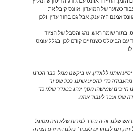
מן, התיידד אוונס עם ג'ורג' הריסון שהמליץ 
בוד כשוער של המועדון. אוונס קיבל את 
נס אמנם היה ענק, אבל גם בחור עדין, ולכן 
בור הביטלס, בתור שומר ראש, נהג והסבל של הציוד 
 עם הביטלס כשנתיים קודם לכן. בגלל עומס 
ו. 
יע אותנו ללונדון, אז ביקשנו ממל. כבר הכרנו 
העבודה כדי להסיע אותנו. ככל שסיורי 
 חייבים שמישהו נוסף ינהג בטנדר שלנו כדי 
ה שלו ועבר לעבוד אתנו.
נת 1963. הוא היה שומר הראש שלנו, והיה נהדר למרות שלא היה מסוגל 
ה, תנו לבחורים לעבור" כולם היו זזים הצידה. 