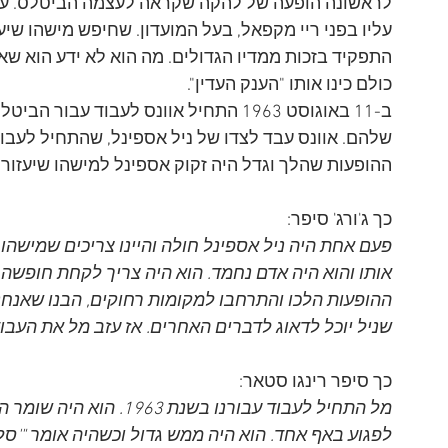
לראשונה הופעה של להקה שקראה לעצמה הביטלס. עם הז
עליו בפני ריי מקפאל, בעל המועדון. שחיפש מישהו שיע
התפקיד בזכות ממדיו הגדולים. מה הוא לא ידע הוא שאוו
כולם כינו אותו "הענק העדין". 
ב-11 באוגוסט 1963 התחיל אוונס לעבוד ע
שלהם. אוונס עבד לצדו של ניל אספינל, שהתחיל לעבוד
ההופעות שהלך וגדל היה זקוק אספינל למישהו שיעזור ל
כך ג'ורג' סיפר:
פעם אחת היה ניל אספינל חולה והיינו צריכים שמישהו יס
אותו והוא היה אדם נחמד. הוא היה צריך לקחת חופשה מ
ההופעות הלכו והתרחבו למקומות רחוקים, הבנו שאנחנו
שניל יוכל לדאוג לדברים האחרים. אז עזב מל את העבוד
כך סיפר רינגו סטאר:
מל התחיל לעבוד עבורנו בש
לפגוע באף אחד. הוא היה ממש גדול וכשהיה אומר "'סליח