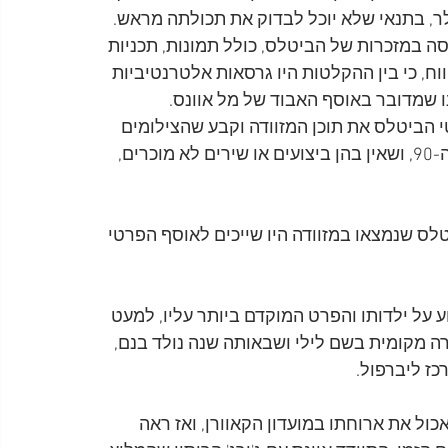
רלבורן, אוסטרליה, מזוודה מלאה תמורת 34 דולר, בתנאי שלא יוכל לבדוק את תכולתה מראש. 
ה במזכרות של הביטלס, כולל תמונות, תכניות 
וח, כי בין ההקלטות היו גרסאות אלטרנטיביות 
ו שמדובר באוסף האבוד של מל אוונס. 
הביטלס את תוכן המזוודה וקבע שהצילומים 
וההקלטות אינם מקוריים אלא העתקים שנעשו בשנות ה-90, ושאין בהן ביצועים או שירים לא מוכרים, 
לס שנמצאו במזוודה היו שייכים לאוסף הפרטי 
פול ב-27 במאי 1935. דבר לא ידוע על ילדותו והפרט המוקדם ביותר עליו, למעט 
1 הוא נשא לאשה בחורה מקומית בשם לילי ושבאותה שנה נולד בנם, 
כז ליברפול.
ו, לאכול את ארוחתו במועדון הקאוורן, ואז ראה 