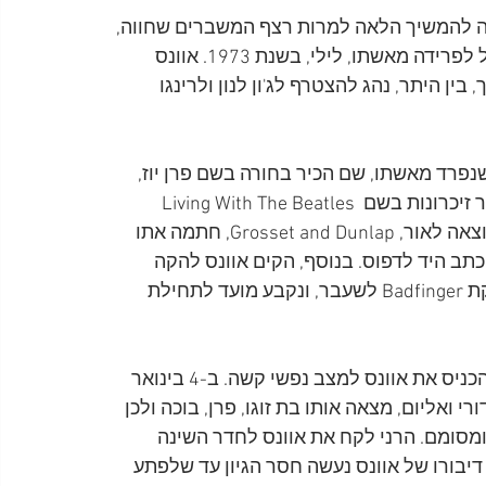
יסה להמשיך הלאה למרות רצף המשברים שחווה, 
בעיקר כישלונו כמפיק מוזיקלי ומשבר בנישואיו, שהוביל לפרידה מאשתו, לילי, בשנת 1973. אוונס 
ן היתר, נהג להצטרף לג'ון לנון ולרינגו 
חרי שנפרד מאשתו, שם הכיר בחורה בשם פרן יוז, 
ושניהם עברו להתגורר ביחד. אוונס גם החל לכתוב ספר זיכרונות בשם Living With The Beatles 
Legend, יחד עם סופר צללים בשם ג'ון הרני. חברת ההוצאה לאור, Grosset and Dunlap, חתמה אתו 
סומו, ואף נקבע כי ב-9 בינואר 1976, יירד כתב היד לדפוס. בנוסף, הקים אוונס להקה 
חדשה בשם Natural Gas, המורכבת ממספר חברי להקת Badfinger לשעבר, ונקבע מועד לתחילת 
בדצמבר 1975, הגישה פרודתו בקשה לגירושין והדבר הכניס את אוונס למצב נפשי קשה. ב-4 בינואר 
רי ואליום, מצאה אותו בת זוגו, פרן, בוכה ולכן 
מסומם. הרני לקח את אוונס לחדר השינה 
יבורו של אוונס נעשה חסר הגיון עד שלפתע 