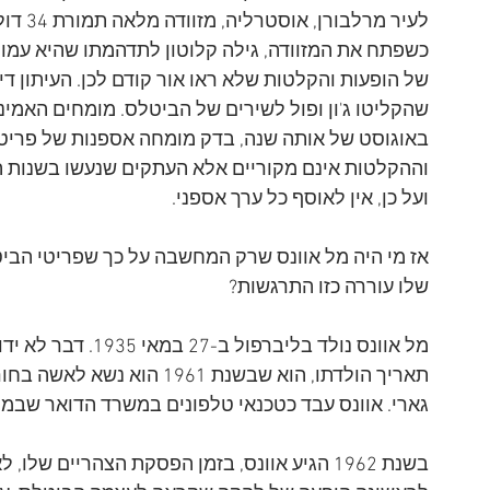
לעיר מ
כשפתח את המזוודה, גילה קלוטון לתדהמתו שהיא עמוס
של הופעות והקלטות שלא ראו אור קודם לכן. העיתון דיו
שהקליטו ג'ון ופול לשירים של הביטלס. מומחים האמינ
באוגוסט של אותה שנה, בדק מומחה אספנות של פריטי 
ועל כן, אין לאוסף כל ערך אספני.
אז מי היה מל אוונס שרק המחשבה על כך שפריטי הביט
שלו עוררה כזו התרגשות? 
מל אוונס נולד בליבר
תאריך הולדתו, הוא שבשנת 961
גארי. אוונס עבד כטכנאי טלפונים במשרד הדואר שבמר
בשנת 1962 הגיע אוונס, בזמן הפסקת הצהריים של