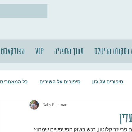
 בעקבות הביטלס
מתוך הספריה
VIP
הפודקאסטי
סיפורים על ג'ון
סיפורים על השירים
כל המאמרים
Gaby Fiszman
עות
סיפורים על התקליטים
סיפורים על הביטלס
דין
2 דיווח העיתון Times שתייר בריטי בן 41, בשם ​​פרייזר קלוטון, רכש בשוק הפשפשים שמחוץ 