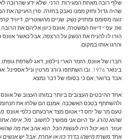
שלף רובה מאחת המגירות. הרני, שלא ידע שהרובה לא ט
שהיה גדול וחזק ממנו נאבק בחזרה. פרן הזעיקה את ה
זוגה מסומם ומחזיק נשק. שניים מהשוטרים, דיוויד קרמ
ואז, עפ"י דיווח המשטרה, אוונס כיוון אליהם את הרובה
הורו לו להניח את הנשק על הרצפה, אבל כאשר אוונס סי
והרגו אותו במקום. 
בינואר 1976, ובו השתתפו ג'ורג' מרטין וניל אס
אבד בדואר, אם כי בסופו של דבר נמצא.
אחד ההיבטים העצובים ביותר במותו העצוב של אוונס 
ולהשתתף בטכס האשכבה. אמנם הם שלחו את תנחומיהם,
טעם מר של יחס די אטום מצד ארבעתם כלפי אוונס: 
מל
שהוא נהרג. עד היום אני ממשיך לחשוב "מל, איפה אתה?
ועוזר. הוא יכול היה לעשות הכל. הוא אהב את מה שהוא 
אחד משרת מישהו בדרך כזו או אחרת, אבל יש אנשים של