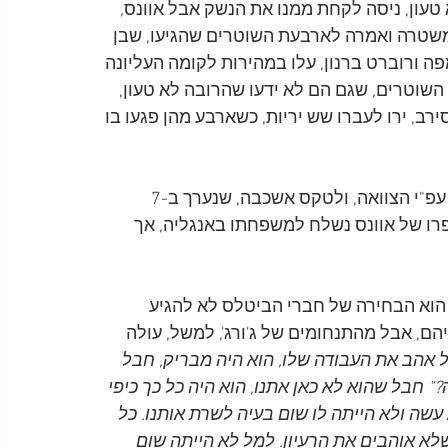
עון, ניסה לקחת ממנו את הנשק אבל אוונס, 
משטרה ואמרה לארבעת השוטרים שהגיעו, שבן 
פה ורוברט ברנון, עלו במהירות לקומה העליונה 
. השוטרים, שגם הם לא ידעו שהרובה לא טעון, 
רב, ירו לעברו שש יריות, כשארבע מהן פגעו בו 
חברו של אוונס, הזמר הארי נילסון, דאג לשרפת גופתו, עפ"י הצוואה, ולטקס אשכבה, שנערך ב-7 
פינל. אפרו של אוונס נשלח למשפחתו באנגליה, אך 
הוא הבחירה של חברי הביטלס לא להגיע 
 אבל מהתנחומים של ג'ורג', למשל, עולה 
 אהב את העבודה שלו, הוא היה מבריק, חבל 
" חבל שהוא לא כאן אתנו, הוא היה כל כך כיפי 
עשה ולא הייתה לו שום בעיה לשרת אותנו. כל 
א אוהבים את הרעיון. למל לא הייתה שום 