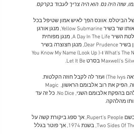
ו, שזה היה נס. הוא היה צריך לעבוד בקרקס.
ל הביטלס. אוונס הפך לאיש אמון שטיפל בכל 
צורכיהם ואף השתתף במספר הקלטות. אפשר לשמוע אותו שר בשיר Yellow Submarine, מנגן אורגן 
בשיר You Won't See Me, סופר ומכה על הפסנתר בהקלטת השיר A Day In The Life, מנגן מפוחית ​​
בשיר !Being For The Benefit Of Mr. Kite, מנגן טמבורין בשיר Dear Prudence, מנגן חצוצרה בשיר 
Helter Skelter, שר קולות רקע בשירים What's The New Mary Jane ו-(You Know My Name (Look Up 
בשנת 1968 גילה אוונס את להקת Badfinger (שאז נקראה The Ivys) ועזר לה לקבל חוזה הקלטות. 
אוונס השקיע מאמצים רבים להביא את הלהקה להצלחה, הפיק את רוב אלבומם הראשון, Magic 
Christian Music, כולל הלהיט No Matter What, וסייע להם בהפקת אלבומם השני, No Dice. כל זה עד 
ותו מהלהקה.
אוונס הפיק גם את השיר Water To A Stone של להקה בשם Rupert's People, אך ספג ביקורת קשה על 
עבודתו. הוא גם הפיק את האלבום של קית' מון, Two Sides Of The Moon, בשנת 1974, אך פוטר בגלל 