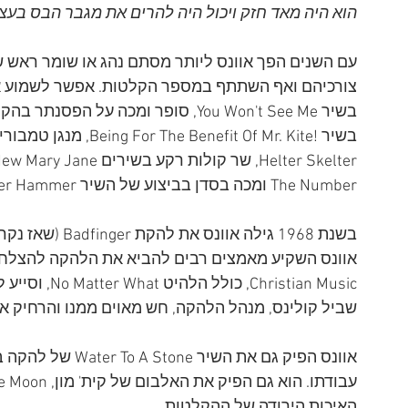
הוא היה מאד חזק ויכול היה להרים את מגבר הבס בעצמ
עם השנים הפך אוונס ליותר מסתם נהג או שומר ראש ש
The Number ומכה בסדן בביצוע של השיר Maxwell's Silver Hammer בסרט Let It Be.
שביל קולינס, מנהל הלהקה, חש מאוים ממנו והרחיק א
האיכות הירודה של ההקלטות.