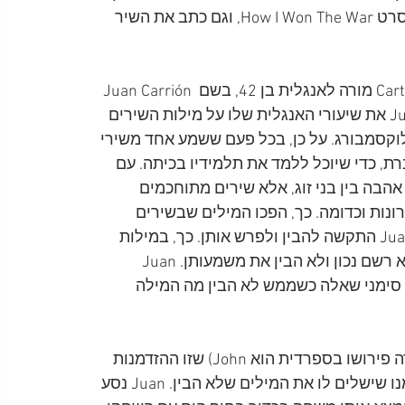
ששהה בעיר Almería שבספרד, שם צילם סצנות של הסרט How I Won The War, וגם כתב את השיר 
באותן השנים, שהיו ימי הרודן פרנקו, לימד בעיר Cartagena מורה לאנגלית בן 42, בשם Juan Carrión 
Gañán, שהיה מעריץ גדול של הביטלס. ככזה, ביסס Juan את שיעורי האנגלית שלו על מילות השירים 
אז ששמע את השיר Love Me Do ברדיו לוקסמבורג. על כן, בכל פעם ששמע אחד משירי 
, כדי שיוכל ללמד את תלמידיו בכיתה. עם 
הבה בין בני זוג, אלא שירים מתוחכמים 
נות וכדומה. כך, הפכו המילים שבשירים 
למילים פחות שימושיות בשפה האנגלית היומיומית ו-Juan התקשה להבין ולפרש אותן. כך, במילות 
השירים שרשם במחברותיו נוצרו "חורים" או מילים שלא רשם נכון ולא הבין את משמעותן. Juan 
 סימני שאלה כשממש לא הבין מה המילה 
כאשר שמע שג'ון לנון נמצא בספרד, ידע Juan (שבמקרה פירושו בספרדית הוא John) שזו ההזדמנות 
שלו. הוא היה נחוש לנסוע ולפגוש את ג'ון כדי לבקש ממנו שישלים לו את המילים שלא הבין. Juan נסע 