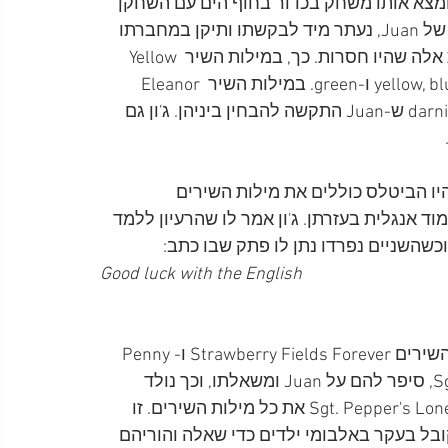
Alme כדי לפגוש את ג'ון ומצא אותו משחק בכדור בחוף הים עם השחקן 
Michael Crawford. ג'ון, שהיה משועשע ממטרת ביקורו של Juan, נעתר מיד לבקשתו ותיקן במחברתו 
את המילים שרשם לא נכון בשירי הביטלס, והשלים את אלה שהיו חסרות. כך, במילות השיר Yellow 
Submarine צבע ג'ון בצבעים המתאימים את המלים yellow, blue ו-green. במילות השיר Eleanor 
Rigby הוא סימן בקו בעפרון אדום את המילים dirt ו-darning ש-Juan התקשה להבחין ביניהן. ג'ון גם 
ון שהיה שמח אילו היו הביטלס כוללים את מילות השירים 
ד אנגלית בעזרתן. ג'ון אמר לו שהרעיון ללמד 
כשהשניים נפרדו נתן לו פתק שבו כתב:
Good luck with the English
כשנפגש ג'ון שוב עם פול, ג'ורג' ורינגו, לקראת הקלטת השירים Strawberry Fields Forever ו-Penny 
Lane והאלבום Sgt. Pepper's Lonely Hearts Club Band, סיפר להם על Juan ומשאלתו, וכך נולד 
הרעיון להוציא בעטיפת האלבום Sgt. Pepper's Lonely Hearts Club Band את כל מילות השירים. זו 
בל בעקר באלבומי ילדים כדי שאלה והוריהם 