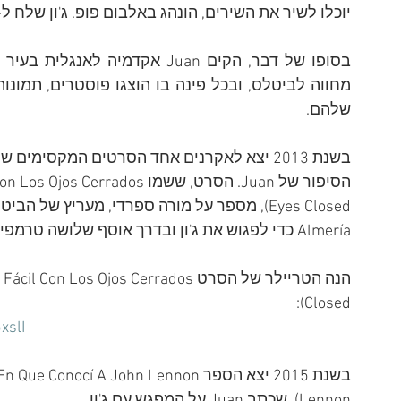
יוכלו לשיר את השירים, הונהג באלבום פופ. ג'ון שלח ל-Juan עותק מהאלבום בליווי מכתב
שלהם.
בשנת 2013 יצא לאקרנים אחד הסרטים המקסימ
Almería כדי לפגוש את ג'ון ובדרך אוסף שלושה טרמפיסטים צעירים שמצטרפים אליו למסע.
Closed):
xslI
Lennon), שכתב Juan על המפגש עם ג'ון.