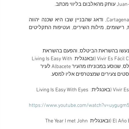
.
בסופו של דבר, הקים Juan אקדמיה לאנגלית בעיר Cartagena, ודאג שהבניין שבו היא שכנה יהווה 
מחווה לביטלס, ובכל פינה בו הוצגו פוסטרים, תמונות, רישומים, מילות השירים, ועטיפות התקליטים 
ים שנעשו בהשראת הביטלס, והפעם בהשראת 
הסיפור של Juan. הסרט, ששמו Vivir Es Fácil Con Los Ojos Cerrados (ובאנגלית Living Is Easy With 
Eyes Closed), מספר על מורה ספרדי, מעריץ של הביטלס, שנוסע במכוניתו מהעיר Albacete לעיר 
הנה הטריילר של הסרט Vivir Es Fácil Con Los Ojos Cerrados (באנגלית: Living Is Easy With Eyes 
https://www.youtube.com/watch?v=uygugm5
בשנת 2015 יצא הספר El Año En Que Conocí A John Lennon (ובאנגלית The Year I met John 