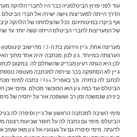
עוד לפני פרוץ הביטלמניה כבר היו לחברי הלהקה מער
הדרך הייתה למעריצות גישה ישירה אל חברי הביטלס ו
אף ביקרו במיטותיהם. ככל שהצלחתה של הלהקה קיבלה
של המעריצות לחברי הביטלס הייתה קשה יותר עד שה
מעריצה אחת, ג'יין ווירגמן ב
הערצתה במיוחד, ג'ון לנון, מכתבה יהיה אחד מתוך האל
לכן היא הגתה רעיון מבריק שהשתלם לה. במקום לכתוב מ
ג'יין לא הסתפקה בכך וצירפה למכתבה מעטפה נוספת מ
לכתוב לה בחזרה. וכך באפרי
הביטלס ועד כמה ג'ון הוא המוכשר מכולם. ומימי אכן ה
ביניהן שנמשכה זמן רב וששפכה אור על יחסיה של מימי
מימי השיבה למכתבה הראשון של ג'יין וסיפרה לה בגילו
הביטלס. מימי גם כתבה לה על חוסר שביעות רצונה משיע
לדעתה. מימי סיפרה גם על געגועיו אל ג'ון מאז שעזב 