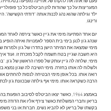
פעם שראתה את להקתו של אחיינה מופיעה בטלוויזיה. ה
המעריצות על כך שהודות להן הביטלס כל כך פופולריים
ילד וגילתה שהוא נהג לכנות אותה "דודתי הקשישה". היא 
ורינגו.
שנהג ג'ון לנגן בימי בית הספר לאמנויות ואיתה הופיע
מימי שמצאה את המיתר הישן בחדרו של ג'ון ולמרות ש
היא חשבה שג'יין בטח תשמח לקבל מזכרת זו. ועוד א
מימי, שלחה לה ג'יין עותק של ספרו הראשון של ג'ון, "ב
ולשלוח לה אותו בחזרה. מימי השיבה לה שג'ון נמצא ב
רואה אותו. בכל אופן מימי הבטיחה לנסות להחתים או
הרבה כשקראה אותו. מימי אף גילתה שבכוונת ג'ון לכתו
באמצע 1964, כאשר יצאו הביטלס לסיבוב הופעות 
בריאן וחברי המשלחת כאשר צירף אליו את הדודה מימי
בקשתו של בריאן לא להביא נשים, חברות או בני משפחה