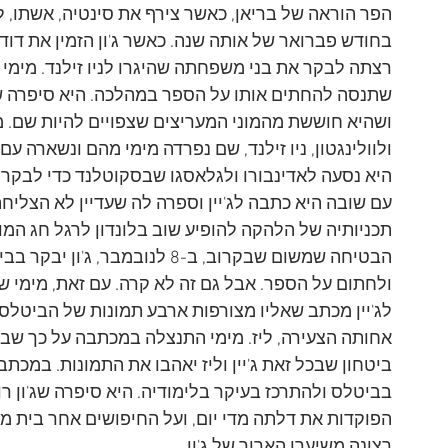
הפר הוראה של בריאן, כאשר צירף את סינטיה, אשתו,
בחודש פברואר של אותה שנה. כאשר ג'ון הזמין את דוד
רצתה לבקר את בני משפחתה שהיגרו לניו זילנד. מימי מ
שתנסה להחתים אותו על הספר במהלכה. היא סיפרה שת
ושהיא חוששת מהמוני המעריצים שצפויים להיות שם. מי
ולוולינגטון, ניו זילנד, שם נפרדה מימי מהם ונשארה ע
היא נסעה לאדינבורו ולגלאסגו שבסקוטלנד כדי לבקר א
עם שובה היא כתבה לג'יין וספרה לה שעדיין לא הצליחה
הבטיחה שמשום שבקרוב, ב-8 לנובמ
לג'יין מכתב שאליו מצורפות ארבע תמונות של הביטלס 
אחותה הצעירה, ליז. מימי התנצלה במכתבה על כך שבתמ
ביטחון שבכל זאת ג'יין וליז יאהבו את התמונות. במכתב 
בביטלס ולהתרכז בעיקר בלימודיה. היא סיפרה שג'ון ר
הפוקדות את דלתה מדי יום, ועל החיפושים אחר בית מ
רצונה משיערו הארוך של ג'ון.