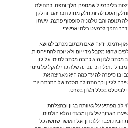
יצות בליברפול שמספרן הלך ותפח. בתחילת 
חלקן הפכו להיות חלק מחוג חבריהם, וחלקן 
 תנופה והביטלמניה סופסוף פרצה, גישתן 
דבר נהפך לכמעט בלתי אפשרי.
ת ה-13 מהיישוב קינגסטון-און-ת'מס, ידעה שאם תכתוב מכתב למושא 
פים שהוא מקבל מדי יום ולא יזכה להתייחסות. 
כתב לג'ון היא כתבה מכתב למימי על ג'ון. 
בוילת ועליה כתובתה שלה כדי להקל על מימי 
ל 1964 כתבה למימי מכתב ובו סיפרה לה עד כמה היא מעריצה את 
שיבה לג'יין וכך התחילה מסכת של התכתבויות 
 לביטלס בכלל ולג'ון בפרט.
י לב מפתיע על גאוותה בג'ון ובהצלחת 
רו הארוך של ג'ון ומבגדיו הלא הולמים, 
את הבית ועבר ללונדון ועל האושר שחשה כל 