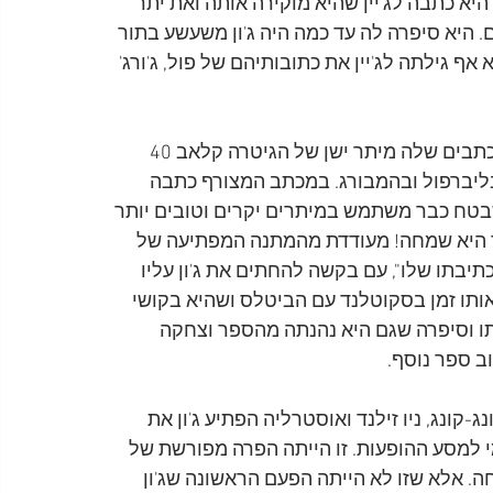
יא כתבה לג'יין שהיא מוקירה אותה ואת יתר 
. היא סיפרה לה עד כמה היה ג'ון משעשע בתור 
אף גילתה לג'יין את כתובותיהם של פול, ג'ורג' 
יום אחד הפתיעה מימי את ג'יין כאשר צירפה לאחד המכתבים שלה מיתר ישן של הגיטרה קלאב 40 
 בליברפול ובהמבורג. במכתב המצורף כתבה 
בטח כבר משתמש במיתרים יקרים וטובים יותר 
יך היא שמחה! מעודדת מהמתנה המפתיעה של 
כתיבתו שלו", עם בקשה להחתים את ג'ון עליו 
אותו זמן בסקוטלנד עם הביטלס ושהיא בקושי 
תו וסיפרה שגם היא נהנתה מהספר וצחקה 
ב ספר נוסף.
בהונג-קונג, ניו זילנד ואוסטרליה הפתיע ג'ון את 
 למסע ההופעות. זו הייתה הפרה מפורשת של 
. אלא שזו לא הייתה הפעם הראשונה שג'ון 