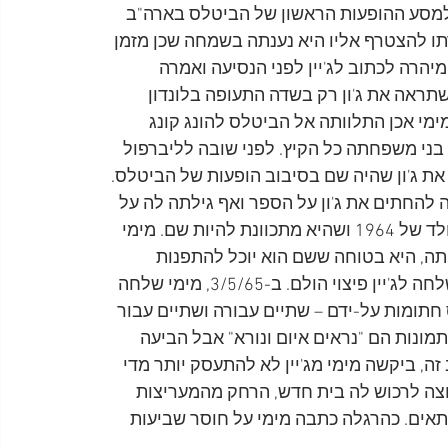
 למסע ההופעות הראשון של הביטלס בארה"ב 
תו להצטרף אליו היא נענתה בשמחה שכן מזמן 
יהרה לכתוב לג'יין לפני הנסיעה ואמרה 
ראה את ג'ון רק בשדה התעופה בלונדון 
מי אכן התלוותה אל הביטלס להונג קונג 
ם בני משפחתה כל הקיץ. לפני שובה לליברפול 
ת ג'ון שהיה שם בסיבוב הופעות של הביטלס. 
 להחתים את ג'ון על הספר ואף גילתה לה על 
תכניותיה של הלהקה להופיע שוב בלונדון לרגל חג המולד של 1964 ושהיא מתכוונת להיות שם. מימי 
בר, ג'ון יבקר בביתה, היא בטוחה ששם הוא יוכל להתפנות 
ולחתום על הספר. אבל גם זה לא קרה. עם זאת, מימי שלחה לג'יין פיצוי הולם. ב-3/5/65, מימי שלחה 
חתומות על-ידם – שתיים עבורה ושתיים עבור 
ונות הם "נראים איום ונורא" אבל הביעה 
זה, ביקשה מימי מג'יין לא להתעסק יותר מדי 
וצה לרכוש לה בית חדש, הרחק מהמעריצות 
תאים. כהרגלה כתבה מימי על חוסר שביעות 