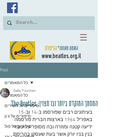
האמת מאחורי
הביטלס
www.beatles.org.il
Post
כל המאמרים
Gaby Fiszman
כל המאמרים
המסמך המוקדם ביותר ובו מצוין: The Beatles
סיפורים על השירים
בעיתונים רבים שפורסמו ב-14 וב-15 
סיפורים על ג'ון
באפריל 1964 בארצות הברית פורסמה 
ידיעה קטנה ומוזרה ובה מסופר על עובדי 
סיפורים על פול
בנין בניו יורק אשר בעת שעסקו בהריסת 