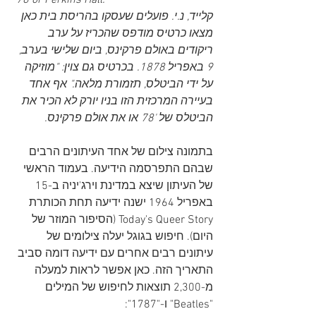
"78 or Perkins Hall.
קלייד, נ.י. פועלים שעסקו בהריסת בית כאן 
מצאו כרטיס מודפס שהכריז על ערב 
ריקודים באולם פרקינס, ביום שלישי בערב, 
9 באפריל 1878. בכרטיס גם צוין: "מוזיקה 
על ידי הביטלס, תזמורת מלאה." אף אחד 
בעיירה המרכזית הזו בניו יורק לא הכיר את 
הביטלס של '78 או את אולם פרקינס.
בתמונה צילום של אחד העיתונים הרבים 
שבהם התפרסמה הידיעה. בעמוד הראשי 
של העיתון שיצא במדינת וירג'יניה ב-15 
באפריל 1964 ישנה ידיעה תחת הכותרת 
Today's Queer Story (הסיפור המוזר של 
היום). חיפוש בגוגל יעלה צילומים של 
עיתונים רבים אחרים עם ידיעה דומה סביב 
התאריך הזה. כאן אפשר לראות למעלה 
מ-2,300 תוצאות לחיפוש של המילים 
"Beatles" ו-"1787":