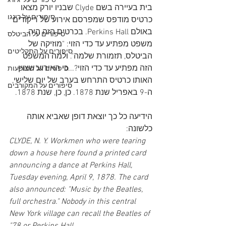
סיפורים על 'ג'ורג
בית בעיירה בשם Clyde שבניו יורק מצאו 
סיפורים על רינגו
כרטיס מודפס שמפרסם אירוע של ריקודים 
באולם Perkins Hall. בכרטיס הזה היה 
סיפורים על הביטלס
משפט מפתיע עד כדי הזוי: "מוזיקה של 
סיפורים על התקליטים
הביטלס, תזמורת שלמה". ולמה המשפט 
הזה מפתיע עד כדי הזוי?...כי האירוע שצוין 
סיפורים על ההופעות
האותו כרטיס התרחש בערב של יום שלישי, 
סיפורים על המקורבים
ה-9 באפריל שנת 1878. כן, כן, שנת 1878.
הידיעה כל כך יוצאת דופן שאביא אותה 
כלשונה:
CLYDE, N. Y. Workmen who were tearing 
down a house here found a printed card 
announcing a dance at Perkins Hall, 
Tuesday evening, April 9, 1878. The card 
also announced: "Music by the Beatles, 
full orchestra." Nobody in this central 
New York village can recall the Beatles of 