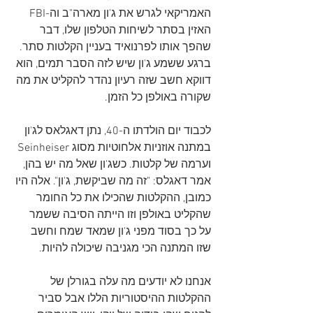
האמריקאי לגרש את ג'ון מארה"ב וה-FBI 
האזין בסתר לשיחות הטלפון שלו, דבר 
שהפך אותו לפרנואיד בעניין הקלטות סתר. 
ברגע ששמע ג'ון שיש לזה הסבר תמים, הוא 
דווקא חשב שזה רעיון נהדר להקליט את מה 
שקורה באולפן כל הזמן.
לכבוד יום הולדתו ה-40, נתן דאגלאס לג'ון 
במתנה אוזניות אלחוטיות מסוג Seinheiser 
וערמה של קלטות. כשג'ון שאל מה יש בהן, 
אמר דאגלס: "זה מה שביקשת, ג'ון". אלה היו 
כמובן, ההקלטות שהכילו את כל החומר 
שהקליט באולפן וזו הייתה הסיבה ששמר 
על כך בסוד מפני ג'ון שמאד שמח וחשב 
שזו המתנה הכי מגניבה שיכולה להיות.
אנחנו לא יודעים מה עלה בגורלן של 
ההקלטות ההיסטוריות הללו אבל סביר 