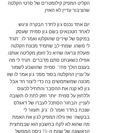
הקליט המפיק קילומטרים של סרטי הקלטה 
שהציבור עדיין לא האזין.
יום אחד נכנס ג'ון לחדר הבקרה וניגש 
לאחד הטכנאים בשם ג'ון סמית' שעסק 
במיקס של שירים שהוקלטו ואמר לו: "תגיד 
לי משהו, שמתי לב שתמיד מכונת הקלטה 
פועלת ונראה שהיא כל הזמן מקליטה אותנו, 
אפילו כשאנחנו סתם מדברים. תגיד לי מה 
בעצם הולך פה?". סמית' שהושבע לשמור 
על עניין ההקלטה בסוד מפני ג'ון אמר לו שזו 
מכונה שמשתמשים בה כדי ליצור הד אבל 
ג'ון לא קנה את ההסבר והתחיל לכעוס 
וללחוץ על סמית' יותר חזק לתת לו תשובה 
לעניין. הבחור הסתכל לעברו של דאגלס 
שנכח בחדר ואמר לו "ג'ק, תעזור לי 
בבקשה" ואז גילה המפיק לג'ון את האמת. 
מה שהוא לא לקח בחשבון הוא שבמחצית 
הראשונה של שנות ה-70 ניסה הממשל 