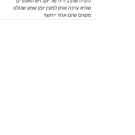
להניח שהן בידיה של יוקו, ויש האומרים 
שהיא ערכה אותן למעין יומן שמע שכולנו 
מקווים שיום אחד ייחשף.
See All
Recent Posts