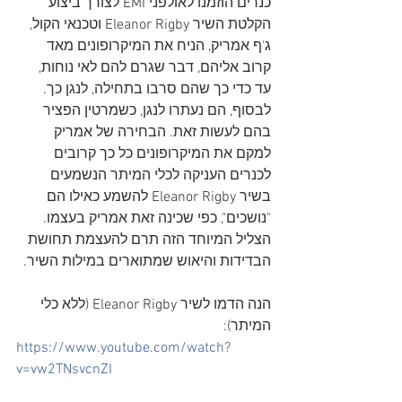
כנרים הוזמנו לאולפני EMI לצורך ביצוע 
הקלטת השיר Eleanor Rigby וטכנאי הקול, 
ג'ף אמריק, הניח את המיקרופונים מאד 
קרוב אליהם, דבר שגרם להם לאי נוחות, 
עד כדי כך שהם סרבו בתחילה, לנגן כך. 
לבסוף, הם נעתרו לנגן, כשמרטין הפציר 
בהם לעשות זאת. הבחירה של אמריק 
למקם את המיקרופונים כל כך קרובים 
לכנרים העניקה לכלי המיתר הנשמעים 
בשיר Eleanor Rigby להשמע כאילו הם 
"נושכים", כפי שכינה זאת אמריק בעצמו. 
הצליל המיוחד הזה תרם להעצמת תחושת 
הבדידות והיאוש שמתוארים במילות השיר.
הנה הדמו לשיר Eleanor Rigby (ללא כלי 
המיתר):
https://www.youtube.com/watch?
v=vw2TNsvcnZI