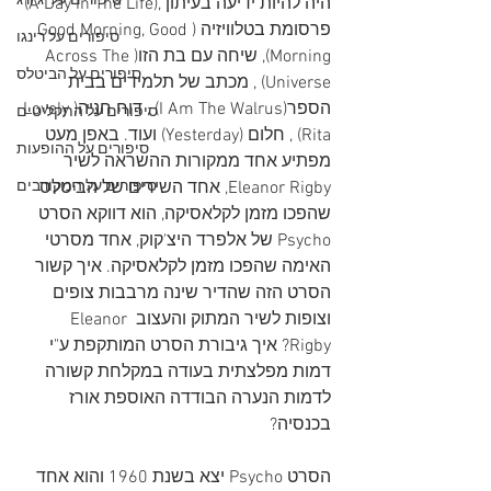
סיפורים על 'ג'ורג
היה להיות ידיעה בעיתון ,(A Day In The Life) 
פרסומת בטלוויזיה (Good Morning, Good 
סיפורים על רינגו
Morning), שיחה עם בת הזו(Across The 
סיפורים על הביטלס
Universe) , מכתב של תלמידים בבית 
הספר(I Am The Walrus) , דוח חניה(Lovely 
סיפורים על התקליטים
Rita) , חלום (Yesterday) ועוד. באפן מעט 
סיפורים על ההופעות
מפתיע אחד ממקורות ההשראה לשיר 
Eleanor Rigby, אחד השירים של הביטלס 
סיפורים על המקורבים
שהפכו מזמן לקלאסיקה, הוא דווקא הסרט 
Psycho של אלפרד היצ'קוק, אחד מסרטי 
האימה שהפכו מזמן לקלאסיקה. 
איך קשור 
הסרט הזה שהדיר שינה מרבבות צופים 
וצופות לשיר המתוק והעצוב Eleanor 
Rigby? איך גיבורת הסרט המותקפת ע"י 
דמות מפלצתית בעודה במקלחת קשורה 
לדמות הנערה הבודדה האוספת אורז 
בכנסיה?
הסרט Psycho יצא בשנת 1960 והוא אחד 