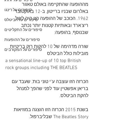
סיפורים על 'ג'ורג
מההופעה שהתקיימה באולם טאוור 
סיפורים על רינגו
באלרום שבניו ברייטון, ב-12 באוקטובר 
1962. הכוכב של ההופעה הזו היה ליטל 
סיפורים על הביטלס
ריצ'ארד ובאותיות קטנות יותר נכתב 
סיפורים על התקליטים
שבנוסף, בהופעה:
סיפורים על ההופעות
שורה מדהימה של 10 להקות רוק בריטיות 
סיפורים על המקורבים
מובילות כולל הביטלס
a sensational line-up of 10 top British 
rock groups including THE BEATLES
הכרזה הזו עוצבה ע"י טוני בות', שעבד עם 
בריאן אפשטיין עוד לפני שהפך למנהל 
להקת הביטלס.
בשנת 2015 הכרזה הזו הוצגה במוזיאות 
The Beatles Story שבליברפול.