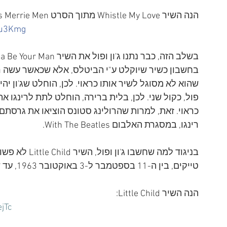
הנה השיר Whistle My Love מתוך הסרט The Story of Robin Hood and His Merrie Men:
mu3Kmg
כראוי. זאת, למרות שהרולינג סטונס הוציאו את גרסת
רינגו, במסגרת האלבום With The Beatles.
טייקים, בין ה-11 בספטמבר ל-3 באוקטובר 1963, עד שהשיגו את התוצאה הרצויה. 
הנה השיר Little Child:
jTc