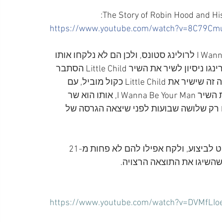
https://www.youtube.com/watch?v=8C79C
בשלב הזה, כבר נתנו ג'ון ופול את השיר I Wanna Be Your Man לרולינג סטונס, ולכן הם לא נלקחו אותו 
בחשבון כשיר שיוקלט ע"י הביטלס, אלא שכאשר עשה רינגו ניסיון לשיר את השיר Little Child הסתבר 
שהוא לא מסוגל לשיר אותו כראוי. לכן, הוחלט שג'ון יהיה זה שישיר את Little Child כקול מוביל, עם 
פול, כקול שני. לכן, בלית ברירה, הוחלט לתת לרינגו את השיר I Wanna Be Your Man, אותו הוא שר 
ם רק שלושה שבועות לפני שיצאה הגרסה של 
בניגוד למה שחשבו ג'ון ופול, השיר Little Child לא פשוט לביצוע, ולקח אפילו להם לא פחות מ-21 
https://www.youtube.com/watch?v=DVMfLIoe