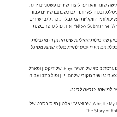
ה שונה והעדיפו ליצור שירים פשטניים יותר. 
טלס, ובטח לא יותר. גם כשכתבו שירים עבור 
 יכולותיו הווקליות המוגבלות. כך, לגבי שירים 
כמו Yellow Submarine, What Goes On, With A Little Help From My Friends ועוד. פול סיפר בשנת 
ון שהיכולות הקוליות שלו היו הן די מוגבלות. 
בכלל הם היו חייבים להיות כאלה שהוא מסוגל 
אחרי שבאלבום הראשון, Please Please Me, ביצע רינגו גרסת כיסוי של השיר Boys, של דיקסון ופארל, 
ג'ון ופול שבאלבום השני, With The Beatles, יבצע רינגו שיר מקורי שלהם. ג'ון ופול כתבו עבורו 
השיר Little Child הושפע, כפי שפול סיפר, מהשיר Whistle My Love, שבוצע ע"י אלטון הייס בסרט של 