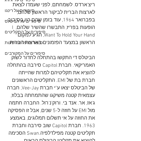
סיפורים על 'ג'ורג
ריצ'ארדס. לשמחתם, לפני שעמדו לצאת 
סיפורים על רינגו
לארצות הברית לביקור הראשון שלהם, 
בפברואר 1964, עוד בזמן שהם היו בסיבוב 
סיפורים על הביטלס
הופעות בפריז, התבשרו שהשיר שלהם, I 
סיפורים על התקליטים
Want To Hold Your Hand, הגיע למקום 
הראשון במצעד הפזמונים בארצות הברית.
סיפורים על ההופעות
סיפורים על המקורבים
הביטלס די התקשו בהתחלה לחדור לשוק 
האמריקאי. חברת Capitol סירבה בהתחלה 
להוציא את תקליטיהם למרות שהייתה 
חברת בת של EMI. התקליטים הראשונים 
של הביטלס יצאו ע"י חברת Vee-Jay, חברה 
עצמאית קטנה משיקגו שהתמחתה בבלוז, 
ג'אז, אר. אנד בי. ורוק'נ'רול. החברה חתמה 
מול EMI על חוזה ל-5 שנים, אבל זו הפסיקה 
את החוזה על אי תשלום תמלוגים, באמצע 
1963. חברת Capitol שוב סירבה וחברת 
תקליטים קטנה מפילדלפיה.Swan הסכימה 