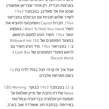
להוציא את תקליטי הביטלס הבאים 
בארצות הברית. רק אחרי שבריאן אפשטיין 
שכנע את אד סאליבן, בנובמבר 1963, 
לשדר שלוש תכניות עם הביטלס בפברואר 
1964, חברת Capitol השתכנעה להוציא את 
השיר I Want To Hold Your Hand באמצע 
ינואר 1964. השיר הגיע למקום הראשון 
במצעד הפזמונים של Billboard Hot 100 
ב-1 בפברואר 1964. מיד הגיע השיר גם 
לראש מצעדי הפזמונים של Cash Box ו-
Record World.
אבל איך זה קרה? הכל בגלל ילדה בת 14 
בשם מארשה אלברט.
ב-22 בנובמבר 1963 בבוקר, CBS Morning 
News שידרה כתבה של מייק וואלאס על 
תופעת הביטלמניה בבריטניה ובמדינות 
באירופה. בכתבה הזו, ששודרה שוב בערב, 