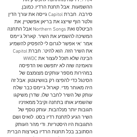
1964, דרשה מהתחנה להפסיק את 
ההשמעות. אבל תחנת הרדיו, כמובן, 
סירבה. חברת Capitol גייסה את עורך הדין 
וולטר הוף שייצג את בריאן אפשטיין, את 
הביטלס ואת Northern Songs אבל התחנה 
המשיכה להשמיע את השיר. קארול ג'יימס 
אמר "אי אפשר לגרום לי להפסיק להשמיע 
את השיר הזה. הוא להיט". חברת Capitol 
הבינה שלא תוכל לעצור את WWDC 
והאמינה שזה לא יתפשט ואז הדפיסה 
במהירות מספר עותקים מצומצם של 
הסינגל כדי להפיצו רק בוושינגטון. אבל זה 
היה מאוחר מדי. קארול ג'יימס כבר שלח 
עותק של השיר לחבר שלו, שדרן משיקגו 
שהשמיע אותו בתחנה וקיבל ממאזיניו 
תגובות יותר מנלהבות. עותק נוסף של 
השיר הגיע לתחנת רדיו בסט. לואיס ושם 
התגובות היו היסטריות. ודי מהר העותק 
הסתובב בכל תחנות הרדיו בארצות הברית 