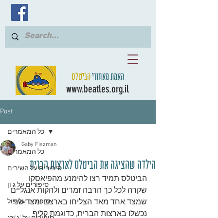
האמת מאחורי
הביטלס
www.beatles.org.il
Post
כל המאמרים
Gaby Fiszman
כל המאמרים
הילדה שהציגה את הביטלס לארצות הברית
סיפורים על השירים
הביטלס תמיד רצו להימנע מהפיאסקו 
סיפורים על ג'ון
שקרה לכל כך הרבה זמרים ולהקות אנגליים 
שמצד אחד מאד הצליחו בארצם ומצד שני 
סיפורים על פול
נכשלו בארצות הברית, כדוגמת קליף 