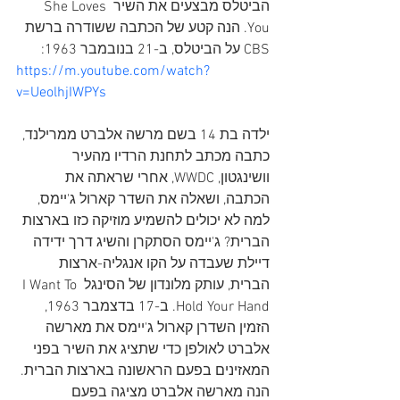
הביטלס מבצעים את השיר She Loves 
You. הנה קטע של הכתבה ששודרה ברשת 
CBS על הביטלס, ב-21 בנובמבר 1963:
https://m.youtube.com/watch?
v=UeolhjIWPYs
ילדה בת 14 בשם מרשה אלברט ממרילנד, 
כתבה מכתב לתחנת הרדיו מהעיר 
וושינגטון, WWDC, אחרי שראתה את 
הכתבה, ושאלה את השדר קארול ג'יימס, 
למה לא יכולים להשמיע מוזיקה כזו בארצות 
הברית? ג'יימס הסתקרן והשיג דרך ידידה 
דיילת שעבדה על הקו אנגליה-ארצות 
הברית, עותק מלונדון של הסינגל I Want To 
Hold Your Hand. ב-17 בדצמבר 1963, 
הזמין השדרן קארול ג'יימס את מארשה 
אלברט לאולפן כדי שתציג את השיר בפני 
המאזינים בפעם הראשונה בארצות הברית. 
הנה מארשה אלברט מציגה בפעם 