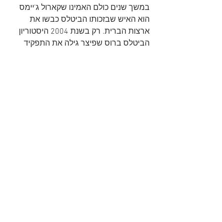
במשך שנים כולם האמינו שקארול ג'יימס 
הוא האיש שבזכותו הביטלס כבשו את 
ארצות הברית. רק בשנת 2004 היסטוריון 
הביטלס ברוס שפיצר גילה את התפקיד 
המכריע ששיחקה הילדה מארשה אלברט 
וסיפר על כך בספרו The Beatles Are 
Coming! The Birth of Beatlemania in 
America.
 הנה השיר I Want To Hold Your Hand 
מתוך התכנית של אד סאליבן ב-2 
בספטמבר 1964:
https://www.youtube.com/watch?
v=jenWdylTtzs