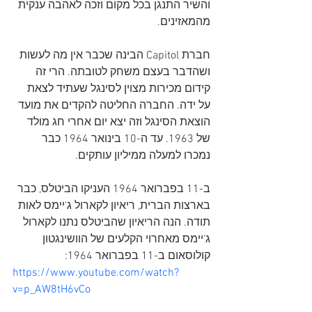
והשיר התנגן בכל מקום וזכה לאהבה ענקית 
מהמאזינים.
חברת Capitol הבינה שכבר אין מה לעשות 
ושהדבר בעצם משחק לטובתה. הרי זה 
קידום מכירות מצוין לסינגל שעתיד לצאת 
על ידה. החברה החליטה להקדים את מועד 
הוצאת הסינגל וזה יצא יום אחרי חג מולד 
של 1963. עד ה-10 בינואר 1964 כבר 
נמכרו למעלה ממיליון עותקים.
ב-11 בפברואר 1964 העניקו הביטלס, כבר 
בארצות הברית, ריאיון לקארול ג'יימס לאות 
תודה. הנה הריאיון שהביטלס נתנו לקארול 
ג'יימס מאחרוי הקלעים של הוושינגטון 
קולוסאום ב-11 בפברואר 1964:
https://www.youtube.com/watch?
v=p_AW8tH6vCo