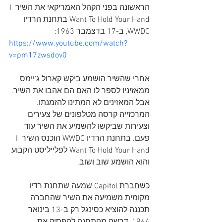
הראשונה בפני הקהל האמריקאי את השיר I 
Want To Hold Your Hand בתחנת הרדיו 
WWDC, ב-17 בדצמבר 1963:
https://www.youtube.com/watch?
v=pm17zwsdov0
אחרי שהשיר הושמע ביקש קארול ג'יימס 
ממאזיניו לספר לו האם הם אהבו את השיר. 
אבל המאזינים לא המתינו להזמנתו. 
המרכזייה קרסה מטלפונים של צעירים 
וצעירות שביקשו להשמיע את השיר עוד 
פעם. בתחנת הרדיו WWDC הוכנס השיר I 
Want To Hold Your Hand לפלייליסט הקבוע 
והוא הושמע שוב ושוב.
כשחברת Capitol שמעה שתחנת רדיו 
מקומית משמיעה את השיר שהחברה 
תכננה להוציא כסינגל רק ב-13 בינואר 