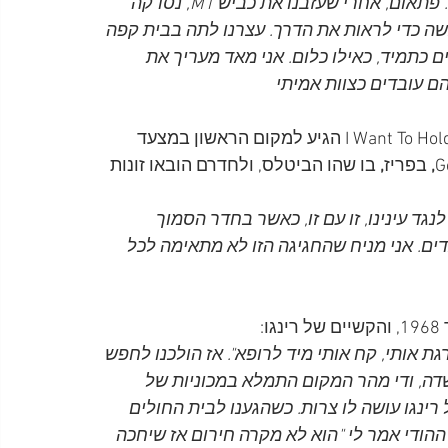
גדולה. אחר כך המשכנו הביתה. היה בדרך הרבה ערפל. פתאום, אחרי שעזבנו את כביש M1, נסדקה 
 כדי לראות את הדרך. עצרנו לתה בבית קפה 
ים כתמיד, כאילו כלום. אני מאד מעריך את 
ם עובדים כצוות אמיתי 
אוונס מתאר שבינואר 1964, אחרי שהשיר I Want To Hold Your Hand הגיע למקום הראשון במצעד 
, 
בפריז
, 
בו שהו הביטלס, ולחדרם הובאו זונות 
גד עינינו, זו עם זו, כאשר בחדר הסמוך 
דים. אני מניח שהחגיגה הזו לא מתאימה לכל 
 
גת אותי, קח אותי מיד לרופא". אז הולכנו לחפש 
דה, ודי מהר המקום התמלא במכוניות של 
ינגו עושה לו צרות. כשהגענו לבית החולים 
ההודי אמר לי "הוא לא מקרה חירום אז שיחכה 