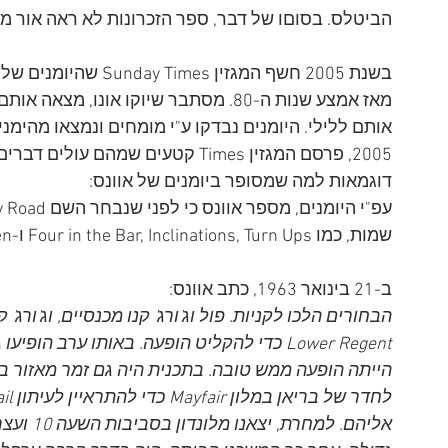
הביטלס. בסוםו של דבר, ספר הזכרונות לא ראה אור מע
בשנת 2005 חשף המגזין 
מאז אמצע שנות ה-80. מסתבר שיוקו אונו,
2005, פרסם המגזין Times קטעים שמהם
דוגמאות למה שמסופר ביומנים של אוונס: 
שמות, כמו Four in the Bar, Inclinations, Turn Ups ו-All Good Children Go to Heaven. 
ב-21 בינואר 1963, כתב אוונס: 
הבחורים הלכו לקניות. פול וג'ורג' קנו מכנסיים, וג'ורג'
Lower Regent כדי להקליט הופעה. באותו ערב הופ