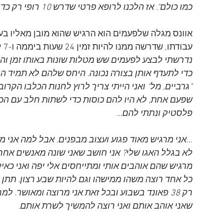
כמו כולם". אז הלכנו לרופא פרטי שדרש 10 רופי רק כדי להגיד לרינגו שהכל יהיה בסדר 
אוונס מגלה שלפעמים הוא הרגיש שהוא מובן מאליו בעיניי 
עבודתו, שדרשה ממנו להיות זמין 24 שעות ביממה ו-7 ימים בשבוע, היה נמוך, 38 פאונד לשבוע בלבד: 
נדרשתי לבצע לפעמים שש מטלות שונות באותו זמן והיית
כדי לתעדף אותן בצורה נכונה. היחס שלהם לא תמיד היה
"גרביים, מל" ואני הייתי צריך לרוץ לחנות הכלבו הקרובה
שפעם אחת, לא היו להם כוסות כדי לשתות חלב עם הכר
פלסטיק ונתתי להם...
...אני מרגיש מאוד פגוע ועצוב מבפנים. אבל למה אני 
לא בגלל האגו שלי? אני חושב שאני שונה מאנשים אחר
מרגיש שהם אוהבים אותי ומתייחסים אלי יפה ואני כא
כל אחד רוצה משהו ממישהו וגם להיות שבע רצון. תתן 
רק 38 פאונד בשבוע ובכל זאת אני מרוצה ומאושר. ל
שאני אוהב אותם ואני רוצה להמשיך לשרת אותם.