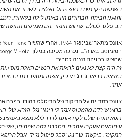
השמשה הקדמית ברעש גדול. נאלצתי לשבור את השמשה
והגענו הביתה. הבחורים היו באותו לילה בקאוורן, רעננ
הביטלס. לכולם יש חוש הומור והם מעניקים תחושה שה
הפזמונים בארה"ב, נערכה מסיבה במלון George V Hotel
שהציגו בפניהם הצגה לסבית: 
זה היה קצת לא נעים לראות את הנשים האלה מופיעות לנ
נמצאים בריאן, ג'ורג' מרטין, אשתו ומספר כתבים מכוב
אחד. 
אוונס כתב גם על הביקור של הביטלס בהודו, בפברואר 1968, והקשיים של רינגו:
ברגע שירדנו מהמטוס אמר לי רינגו "מל, הזרוע שלי הור
רופא והנהג שלנו לקח אותנו לדרך ללא מוצא באמצע ש
עיתונאים שעקבו אחרינו. הסברנו להם שהחיסון שקיבל ר
המקומי, ביקשתי שרינגו יקבל טיפול מיידי אבל הרופא 