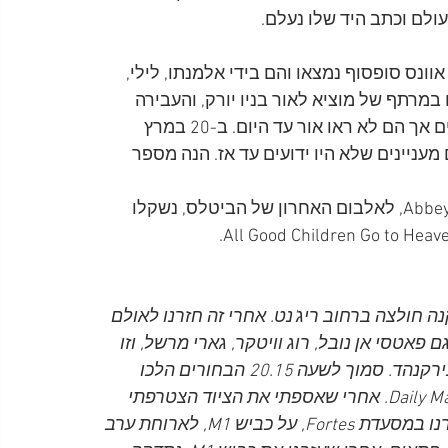
ולם וכתב היד שלו נעלם. 
Sunday Times שהיומנים של אוונס סופסוף נמצאו והם בידי אלמנתו, לילי, 
 מצאה אותם במרתף של מוציא לאור בניו יורק, והעבירה 
אותם ללילי. היומנים נבדקו ע"י מומחים ונמצאו מהימנים אך הם לא ראו אור עד היום. ב-20 במרץ 
 עולים דברים מעניינים שלא היו ידועים עד אז. הנה מספר 
עפ"י היומנים, מספר אוונס כי לפני שנבחר השם Abbey Road, לאלבום האחרון של הביטלס, נשקלו 
 קנה חולצה ברחוב ריג'נט. אחרי זה חזרנו לאולם 
יעו גם פאטסי אן נובל, רוג וויטקר, גארי מרשל, וזו 
הייתה הופעה ממש טובה. בתכנית היה גם זמר מאזור בירקנהד. סמוך לשעה 20.15 הבחורים הלכו 
לחדר של בריאן במלון Mayfair כדי להתראיין לעיתון Daily Mail. אחרי שאספתי את הציוד הצטרפתי 
אליהם. למחרת, יצאנו מלונדון בסביבות השעה 10 ועצרנו במסעדת Fortes, על כביש M1, לארוחת ערב 