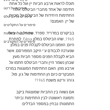
סיפורים על 'ג'ורג
תוכלו לראות ארבע חביות יין ועל כל אחת 
סיפורים על רינגו
חתימה של אחד מחברי הביטלס. אלה 
החתימות היחידות של הביטלס על חביות 
סיפורים על הביטלס
של יין. האמנם?
סיפורים על התקליטים
בביקורם במדריד, ספרד, שהחל ב-1 ביולי 
סיפורים על ההופעות
1965, שהו הביטלס במלון Fénix. למחרת 
סיפורים על המקורבים
היום, הוזמנו הביטלס לקבלת פנים במלון 
שנערכה לכבודם ע"י היקב המפורסם, אשר 
הביא לקבלת הפנים מספר חביות מעץ, 
שבהן נשמר היין וחברי הביטלס חתמו על 
ארבע מהן. האם החתימות המוצגות במרכז 
המבקרים כיום הן החתימות של ג'ון, פול, 
ג'ורג' ורינגו משנת 1965?
אם נשווה בין החביות שמוצגות ביקב 
(תמונה ראשונה) לבין החתימות (ביתר 
התמונות) נבחין במספר הבדלים: