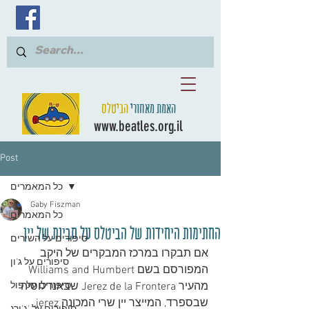
האמת מאחורי
הביטלס
www.beatles.org.il
Post
כל המאמרים
Gaby Fiszman
כל המאמרים
החתימות היחידות של הביטלס על חביות של יין
סיפורים על השירים
אם תבקרו במרכז המבקרים של היקב 
סיפורים על ג'ון
המפורסם בשם Williams and Humbert 
מהעיר Jerez de la Frontera שבאנדלוסיה 
סיפורים על פול
שבספרד, המייצר יין שרי המכונה jerez, 