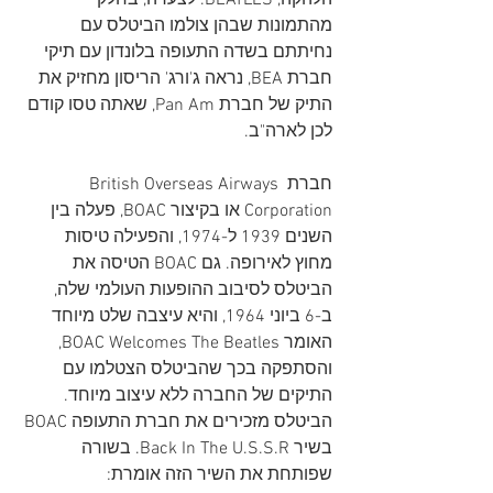
הלהקה, BEATLES. לצערה, בחלק 
מהתמונות שבהן צולמו הביטלס עם 
נחיתתם בשדה התעופה בלונדון עם תיקי 
חברת BEA, נראה ג'ורג' הריסון מחזיק את 
התיק של חברת Pan Am, שאתה טסו קודם 
לכן לארה"ב. 
חברת British Overseas Airways 
Corporation או בקיצור BOAC, פעלה בין 
השנים 1939 ל-1974, והפעילה טיסות 
מחוץ לאירופה. גם BOAC הטיסה את 
הביטלס לסיבוב ההופעות העולמי שלה, 
ב-6 ביוני 1964, והיא עיצבה שלט מיוחד 
האומר BOAC Welcomes The Beatles, 
והסתפקה בכך שהביטלס הצטלמו עם 
התיקים של החברה ללא עיצוב מיוחד. 
הביטלס מזכירים את חברת התעופה BOAC 
בשיר Back In The U.S.S.R. בשורה 
שפותחת את השיר הזה אומרת: