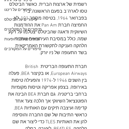
סיפורים על 'ג'ורג
רשמית של ארצות הברית. כאשר הביטלס 
סיפורים על רינגו
טסו לארה"ב בפעם הראשונה, ב-7 
בפברואר 1964, בטיסה מספר 101, לא 
סיפורים על הביטלס
החמיצה חברת Pan Am את ההזדמנות 
סיפורים על התקליטים
השיווקית ודאגה שהביטלס יצטלמו על רקע 
שמה, כולל במסיבת העיתונאים שחברי 
סיפורים על ההופעות
הלהקה העניקה לתקשורת האמריקאית 
סיפורים על המקורבים
בשד התעופה של ניו יורק.
חברת התעופה הבריטית British 
European Airways, או בקיצור BEA, פעלה 
בין השנים 1946 ל-1974 והפעילה טיסות 
באירופה, בצפון אפריקה וטיסות מקומיות 
ברחבי בריטניה. גם חברת BEA הבינה את 
הפוטנציאל השיווקי אך הלכה צעד אחד 
קדימה ועיצבה תיקים עם האותיות BEA, 
כראשי התיבות של שם החברה והוסיפה 
להן את האותיות TLES כדי ליצור את שם 