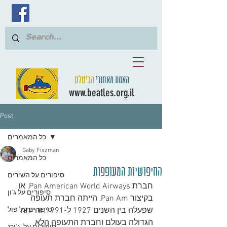
האמת מאחורי
הביטלס
www.beatles.org.il
Post
כל המאמרים
Gaby Fiszman
כל המאמרים
החיפושיות המעופפות
סיפורים על השירים
חברת Pan American World Airways, או 
סיפורים על ג'ון
בקיצור Pan Am, הייתה חברת תעופה 
שפעלה בין השנים 1927 ל-1991, והייתה 
סיפורים על פול
הגדולה בעולם וחברת התעופה הלא 