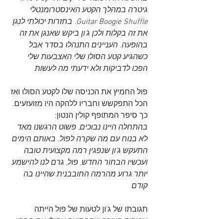
גיטרה במהלך הקטע האינסטרומנטלי 
Guitar Boogie Shuffle. בחזרות יכולתי לנגן 
את זה בקלות ולכן ג'ון ביקש שאנגן את זה 
בהופעה. העניינים התנהלו בסדר אבל 
כשהגיע קטע הסולו שלי האצבעות שלי 
הפכו לדביקות ולא ידעתי מה לעשות
פול החמיץ את הכניסה שלו לקטע הסולו ואז 
הכל התפקשש וחבריו ללהקה היו מזועזעים. 
כך סיפר המתופף קולין הנטון:
בהתחלה היינו נבוכים, פשוט הרגשנו מאד 
לא בנוח עם מה שקרה לפול. באותם הימים 
התעקש ג'ון שנפגין רמה מקצועית טובה 
ועכשיו הבחור החדש, פול, גרם לנו להישמע 
יותר גרוע מהרמה החובבנית שהיינו בה 
קודם
תגובתו של ג'ון לטעות של פול הייתה 