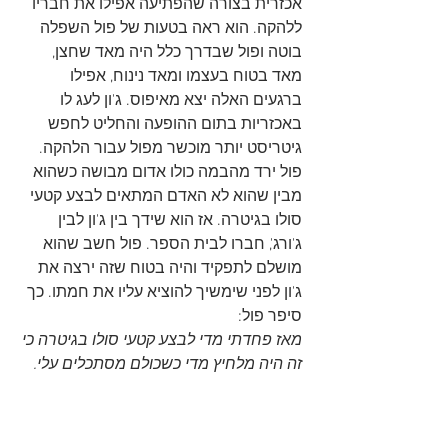
אכזרית בצורה שהפתיעה אפילו את חבריו 
ללהקה. הוא ראה בטעות של פול השפלה 
בוטה ופול שבדרך כלל היה מאד שחצן, 
מאד בטוח בעצמו ומאד נינוח, אפילו 
ברגעים האלה יצא מאיפוס. ג'ון לעג לו 
באכזריות בתום ההופעה והחליט לחפש 
גיטריסט יותר מוכשר מפול עבור הלהקה. 
פול ירד מהבמה כולו אדום מבושה כשהוא 
מבין שהוא לא האדם המתאים לבצע קטעי 
סולו בגיטרה. אז הוא שידך בין ג'ון לבין 
ג'ורג', חברו לבית הספר. פול חשב שהוא 
מושלם לתפקיד והיה בטוח שזה ירצה את 
ג'ון לפני שימשיך להוציא עליו את חמתו. כך 
סיפר פול:
מאז פחדתי מדי לבצע קטעי סולו בגיטרה כי 
זה היה מלחיץ מדי כשכולם מסתכלים עלי. 
לא ניגנתי שוב סולו גיטרה אלא שנים רבות 
מאוחר יותר. זו הסיבה שג'ון צירף ללהקה 
את ג'ורג' וזה היה צעד שקירב אותנו בצורה 