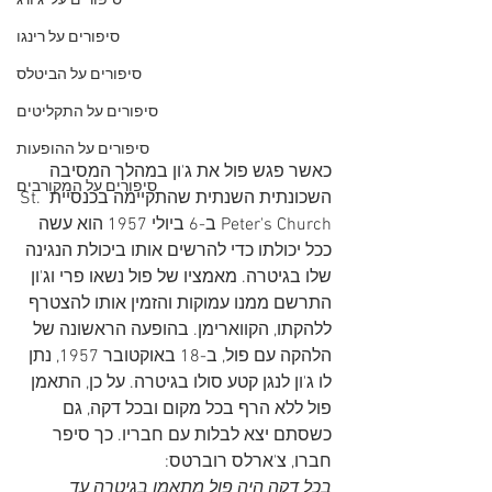
סיפורים על 'ג'ורג
סיפורים על רינגו
סיפורים על הביטלס
סיפורים על התקליטים
סיפורים על ההופעות
כאשר פגש פול את ג'ון במהלך המסיבה 
סיפורים על המקורבים
השכונתית השנתית שהתקיימה בכנסיית St. 
Peter's Church ב-6 ביולי 1957 הוא עשה 
ככל יכולתו כדי להרשים אותו ביכולת הנגינה 
שלו בגיטרה. מאמציו של פול נשאו פרי וג'ון 
התרשם ממנו עמוקות והזמין אותו להצטרף 
ללהקתו, הקווארימן. בהופעה הראשונה של 
הלהקה עם פול, ב-18 באוקטובר 1957, נתן 
לו ג'ון לנגן קטע סולו בגיטרה. על כן, התאמן 
פול ללא הרף בכל מקום ובכל דקה, גם 
כשסתם יצא לבלות עם חבריו. כך סיפר 
חברו, צ'ארלס רוברטס:
בכל דקה היה פול מתאמן בגיטרה עד 