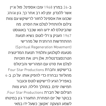
ב-26 במרץ 1968 עזבו אספינל, פול וג'יין 
אשר ללונדון. זמן לא רב אחר כך, ג'ון וג'ורג', 
שכנעו את אספינל לחזור לרישיקש עם צוות 
צילום ולהתחיל לצלם את הסרט. מה 
שהביטלס לא ידעו הוא שכבר באוגוסט 
1967 העניק צ'רלי לוטס, נשיא תנועת 
ההתחדשות הרוחנית של מהרישי 
(Spiritual Regeneration Movement) 
מטעמו לקולנוען ותלמיד תנועת המדיטציה 
הטרנסצנדנטלית, אלן וייט, את הזכויות 
לצלם את סרט עם המהרישי והביטלס 
ברישיקש, וחברת Four Star Productions 
מהוליווד נבחרה כדי להפיק אותו. על כן, ב-4 
באפריל הגיע לרישיקש לוטס וכעבור 
חמישה ימים, במהלך הלילה, הגיע צוות 
הצילום של חברת Four Star Productions. 
בבוקר של יום המחרת, התעורר ג'ון במיטתו 
לשמע הצעקה "אקשן", כשעל ידו במאי 