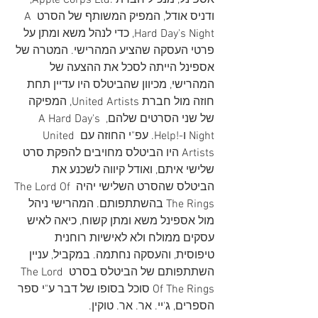
אספינל, מנכ"ל חברת .Apple Corps Ltd, 
ודניס אודל, המפיק המשותף של הסרט A 
Hard Day's Night, כדי לנהל משא ומתן על 
פרטי העסקה שהציע המהרישי. המטרה של 
אספינל הייתה לסכל את ההצעה של 
המהרישי, מכיוון שהביטלס היו עדיין תחת 
חוזה מול חברת United Artists, המפיקה 
של שני הסרטים שלהם, A Hard Day's 
Night ו-!Help. עפ"י החוזה עם United 
Artists היו הביטלס מחויבים להפקת סרט 
שלישי איתם, ואודל קיווה לשכנע את 
הביטלס שהסרט השלישי יהיה The Lord Of 
The Rings בהשתתפותם. המהרישי ניהל 
מול אספינל משא ומתן קשוח, כיאה לאיש 
עסקים ממולח ולא לאישיות רוחנית 
טיפוסית, והעסקה נחתמה. במקביל, עניין 
השתתפותם של הביטלס בסרט The Lord 
Of The Rings סוכל בסופו של דבר ע"י ספר 
הספרים, ג'יי. אר. אר. טוקין.