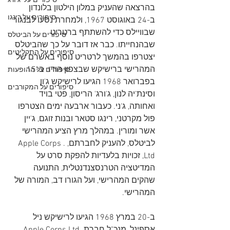
סיפורים על 'ג'ורג
בהרצאה שהעניק במלון הילטון בלונדון 
סיפורים על רינגו
ב-24 באוגוסט 1967, ולמחרת נסעו לבנגור 
שבוויילס כדי להשתתף ברטריט 
סיפורים על הביטלס
שבהנחייתו. כבר אז דובר על כך שהביטלס 
סיפורים על התקליטים
יצטרפו בהמשך לרטריט נוסף באשרם של 
המהרישי ברישיקש שבצפון הודו. ב-15 
סיפורים על ההופעות
בפברואר 1968 הגיעו לרישיקש ג'ון 
סיפורים על המקורבים
וסינת'יה לנון, ג'ורג' הריסון, פטי בויד 
ואחותה, ג'ני. כעבור ארבעה ימים הצטרפו 
פול מקרטני, רינגו סטאר ובנות זוגם, ג'יין 
אשר ומורין. במהלך מרץ הציע המהרישי 
לביטלס, להעניק לחברתם, .Apple Corps 
Ltd, זכויות בלעדיות להפקת סרט על 
המדיטציה הטרנסצנדנטלית, התנועה 
שהקים המהרישי, ועל הגורו דב, המורה של 
המהרישי.
ב-20 במרץ 1968 הגיעו לרישיקש ניל 