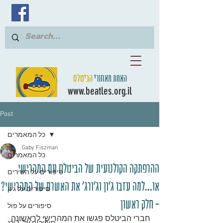
האמת מאחורי
הביטלס
www.beatles.org.il
Post
כל המאמרים
Gaby Fiszman
כל המאמרים
ההרפתקה הקולנועית של הביטלס עם המהרישי
סיפורים על השירים
או...למה עזבו ג'ון וג'ורג' את האשרם של המהרישי?
סיפורים על ג'ון
- חלק ראשון
סיפורים על פול
חברי הביטלס פגשו את המהרישי לראשונה 