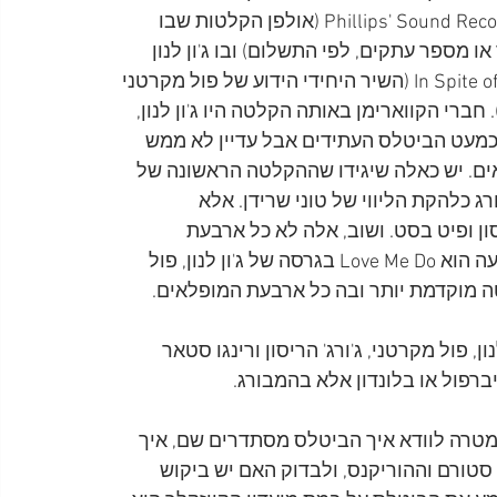
שהוקלט באולפן שהיה בליברפול בשם Phillips' Sound Recording Services (אולפן הקלטות שבו 
ספר עתקים, לפי התשלום) ובו ג'ון לנון 
וחבריו ללהקת הקווארימן הקליטו את In Spite of All The Danger (השיר היחידי הידוע של פול מקרטני 
That'l (שיר של באדי הולי). חברי הקווארימן באותה הקלטה היו ג'ון לנון, 
או. כמעט הביטלס העתידים אבל עדיין לא ממש 
ם. יש כאלה שיגידו שההקלטה הראשונה של 
My B , שהוקלט בהמבורג כלהקת הליווי של טוני שרידן. אלא 
סון ופיט בסט. ושוב, אלה לא כל ארבעת 
המופלאים. ויש שיגידו שהתקליט הראשון של כל הארבעה הוא Love Me Do בגרסה של ג'ון לנון, פול 
לטה מוקדמת יותר ובה כל ארבעת המופלאים.
פול מקרטני, ג'ורג' הריסון ורינגו סטאר 
רפול או בלונדון אלא בהמבורג.
מס להמבורג במטרה לוודא איך הביטלס מסתדרים שם, איך 
ורם וההוריקנס, ולבדוק האם יש ביקוש 