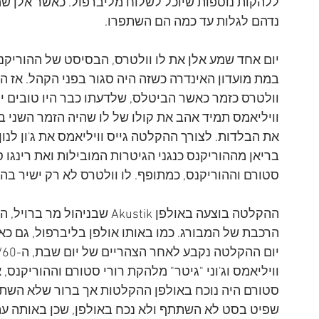
ללהקות נוספות שיוכל לשלוח מליברפול. כאשר אלן שמ
נדהם לגלות עד כמה הם השתפרו.
יום אחד שמע אלן את לו וולטרס, הבסיסט של ההוריקנ
במת מועדון האינדרה כשזה היה סגור בפני הקהל. אז הג
וולטרס כזמר כאשר הביטלס, שלדעתו כבר היו טובים יו
וויליאמס תמיד אהב את קולו של לו שהיה הזמר השני ב
את הבלדות. לצורך ההקלטה גייס וויליאמס את ג'ון לנון ופ
בריאן מההוריקנס כנגני הגיטרות המובילות ואת רינגו
סטורם וההוריקנס, כמתופף. לו וולטרס לא רק ישיר בה
ההקלטה בוצעה באולפן Akustik 
הרכבת של המבורג. כמו באותו אולפן בליברפול, גם כ
וויליאמס וג'וני "גיטר" מלהקת רורי סטורם וההוריקנס,
סטורם היה נוכח באולפן ההקלטות אך ברור שלא השתתף
שפיט בסט לא השתתף ולא נכח באולפן, שכן באותה עת