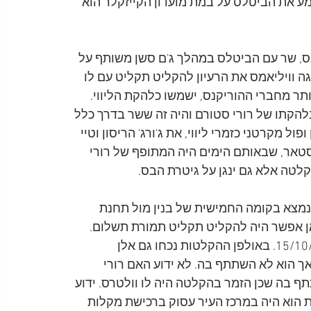
ע את הביטלס על במת מועדון הקייזקלר הוא 
ס, שר עם הביטלס במהלך ג'ם סשן משותף על 
ה וויליאמס את הרעיון להקליט תקליט עם לו 
תר מחברי ההוריקנס, ישמשו כלהקת הליווי. 
להקתו של רורי סטורם והיה זה ששר בדרך כלל 
ול מקרטני כזמרי ליווי, את ג'ורג' הריסון וטיי 
 סטאר, שבאותם הימים היה המתופף של רורי 
קלטה אלא גם ינגן על גיטרת הבס.
שבניהול מר ברויל, הנמצא בקומה החמישית של בנין מול תחנת 
אן אפשר היה להקליט תקליט תמורת תשלום. 
יום ההקלטה נקבע לאחר הצהריים של יום שבת, ה-15/10/60. באולפן ההקלטות נכחו גם אלן 
 אך הוא לא השתתף בה. לא ידוע האם רורי 
 בה שכן הזמר בהקלטה היה לו וולטרס. ידוע 
 הוא היה במרכז העיר עסוק ברכישת מקלות 