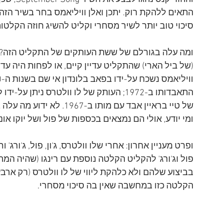
התאים ללהקת רוק. יתכן ואלן וויליאמס בחר בשיר הזה 
סיכוי טוב יותר לשיר מסחרי וקליט להשיג חוזה הקלטות
(של ביל הארי) שהתקליט עדיין קיים, או לפחות היה עדי
התאבדותו ב-1972; העותק של לו וולטרס ני
של טיי בראיין אבד עם מותו 
ומי יודע, אולי הם נמצאים בכספות של פול ושל יוקו אונו
ופרט מעניין אחרון: אחרי שלו וולטרס, ג'ון, פול, ג'ורג' 
פול וג'ורג' להקליט הקלטה נוספת עם רינגו (שהיה המת
בביצוע שלהם ולא כלהקת ליווי של לו וולטרס (רק ארבע
הקלטה כזו במחשבה שאין בה סיכוי מסחרי.