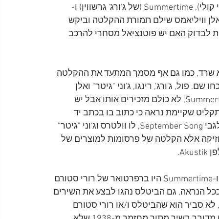
תיפוף. לו וולטרס שר את Fever (של ג'ון דייבנפורט ואדי קולי), Summertime (של ג'ורג' גרשווין) ו-
 ווייל). אלן וויליאמס שילם תמורת ההקלטה וביקש 
ות לבדוק האם יש פוטנציאל מסחרי להרכב 
שרד, כמו גם אף מסמך המתעד את ההקלטה 
. פול, ג'ורג', רינגו, ג'וני "גיטר" ואלן 
וויליאמס העידו כי השיר Fever הוקלט. לגבי השיר Summertime, לא כולם מזכירים אותו אבל יש 
קליט שקיימת נראה כי כתוב בו בכתב יד 
שלמישהו: Beatles+Wallters, Demo ו-Summertime. לגבי September Song, לו וולטרס וג'וני "גיטר" 
וזיקה אלא הקלטה של פרסומות למוצרים של 
Ak.
ולמה הוקלטו דווקא שירים אלה? ידוע שהשירים Fever ו-Summertime היו ברפרטואר של רורי סטורם 
וככל הנראה, גם הביטלס נהגו לבצע את השירים 
ג. עם זאת, לא סביר הוא שהביטלס ו/או רורי סטורם 
וההוריקנס נהגו לבצע את השיר September Song, שכן מדובר בשיר מתוך מחזמר מ-1938 שלא 