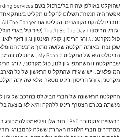
אפשר היה תמורת תשלום להקליט תקליט בעותק אחד או מ
וג'ורג' הריסון) ו-l Be The Day
פול מקרטני, ג'ורג' הריסון, קולין האנטון וג'ון דאף לו
שכן נכחו באותה הקלטה שלושה מתוך ארבעת המופלאי
הביטלס היא של התקליט onnie
שבהקלטה זו השתתפו ג'ון לנון, פול מקרטני, ג'ורג' הרי
מקרטני, ג'ורג' הריסון ורינגו סטאר. אלא שהייתה הק
ההקלטה הראשונה של חברי הביטלס בהרכב של ג'ון לנון, 
נעשתה בטרם הצטרף רינגו ללהקה והיא לא בוצעה בליב
בראשית אוקטובר 1960 חזר אלן וויליא
מסתדרים חברי הלהקה האחרת ששלח להמבורג, רורי סט