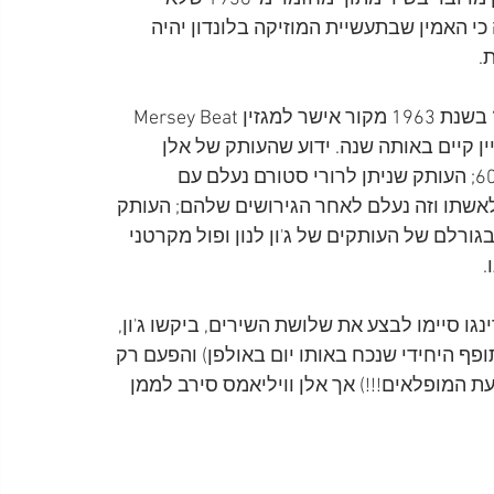
כי האמין שבתעשיית המוזיקה בלונדון יהיה 
.
ומה עלה בגורלם של ששת העותקים של התקליט הזה? בשנת 1963 מקור אישר למגזין Mersey Beat 
ין קיים באותה שנה. ידוע שהעותק של אלן 
וויליאמס נשכח על-ידו בפאב בלונדון אי שם בשנות ה-60; העותק שניתן לרורי סטורם נעלם עם 
תן על-ידו לאשתו וזה נעלם לאחר הגירושים שלהם; העותק 
ב-1967. לא ידוע מה עלה בגורלם של העותקים של ג'ון לנון ופול מקרטני 
.
ורינגו סיימו לבצע את שלושת השירים, ביקשו ג'ון, 
ופף היחידי שנכח באותו יום באולפן) והפעם רק 
ת המופלאים!!!) אך אלן וויליאמס סירב לממן 