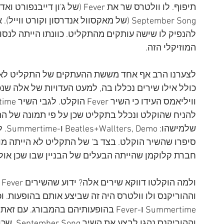
September Song (של מאקסוול אנדרסון וקורט
להנפיק לו שישה עותקים מהתקליט. כוונתו הייתה לנס
המוזיקלי הזה.
לצערנו הרב אף אחד מששת ההעתקים של התקליט לא 
כולל אילו שירים נכללו בה, למעט העדויות של אלה שנכחו שם
להניח שהוקלט ונכלל בתקליט שכן על פי תמונה של הת
סיפרו שהשיר הוקלט. בצד ב' של התקליט לא הייתה מ
חברת קלוקמן שהייתה הבעלים של הבניין שבו שכן אולפן ustik
וההוריקנס ולו וולטרס היה זה שביצע אותם בהופעות. 
Summertime ו-Fever בהופעותיהם בהמבור