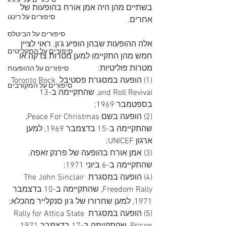
סיפורים על 'ג'ורג
בשתיים מהן היה אמן אורח בהופעות של 
סיפורים על רינגו
אחרים.
סיפורים על הביטלס
אלה ההופעות שבהן הופיע ג'ון. ראוי לציין 
סיפורים על התקליטים
חמש מהן התקיימו למען מטרות צדקה או 
מטרות פוליטיות:
סיפורים על ההופעות
(1) הופעה במסגרת פסטיבל Toronto Rock 
סיפורים על המקורבים
and Roll Revival, שהתקיימה ב-13 
בספטמבר 1969;
(2) הופעה בשם Peace For Christmas, 
שהתקיימה ב-15 בדצמבר 1969, למען 
ארגון UNICEF;
(3) אמן אורח בהופעה של פרנק זאפה, 
שהתקיימה ב-6 ביוני 1971;
(4) הופעה במסגרת The John Sinclair 
Freedom Rally, שהתקיימה ב-10 בדצמבר 
1971, למען שחרורו של ג'ון סנקלייר מהכלא;
(5) הופעה במסגרת Rally for Attica State 