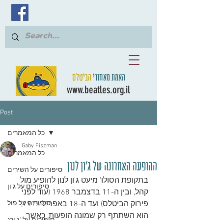
האמת מאחורי
הביטלס
www.beatles.org.il
Post
כל המאמרים
Gaby Fiszman
כל המאמרים
ההופעה האחרונה של ג'ון לנון
סיפורים על השירים
בתקופת הסולו' מיעט ג'ון לנון להופיע מול 
סיפורים על ג'ון
קהל, ובין ה-11 בדצמבר 1968 (עוד לפני 
פירוק הביטלס) ועד ה-18 באפריל 1975, 
סיפורים על פול
הוא השתתף רק שמונה הופעות, כאשר 