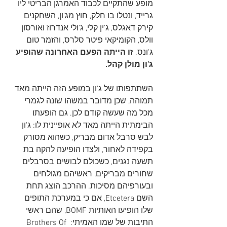
מופע שהתקיים לכבוד האמרגן הבריטי ליו 
גרייד, ונטלו בו חלק, חוץ מג'ון, השחקנים 
קירק דאגלס, ג'ין קלי, ג'ולי אנדרוז ואורסון 
וולס, הקומיקאי פיטר סלרס, והזמר טום 
ג'ונס. 
זו הייתה הפעם האחרונה שהופיע 
ג'ון מולן קהל.
השתתפותו של ג'ון במופע הזה הייתה מאד 
תמוהה, שכן מדובר במשהו שונה לגמרי 
מכל מה שעשה קודם לכן. גם הופעתו 
הבימתית הייתה מאד לא אופיינית לו: ג'ון 
לבש סרבל אדום מבריק, כשהוא מסורק 
בקפידה לאחור, ולצדו הופיעה להקה בת 
תשעה נגנים, כשכולם לבושים בסרבלים 
שחורים מבריקים, ראשיהם מגולחים 
ובעורפיהם מסיכות. ההרכב הוצג תחת 
השם Etcetera, אם כי במערכת התופים 
שלו הופיעו האותיות BOMF, שהם ראשי 
התיבות של שמו האמיתי: Brothers Of 