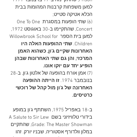
Prison, שהתקיימה ב-17 בדצמבר 1971 
למען משפחות קרבנות המהומות בבית 
הכלא אטיקה סטייט;
(6) שתי הופעות במסגרת One To One 
Concert, שהתקיימו ב-30 באוגוסט 1972, 
למען בית הספר Willowbrook School for 
Children. 
שתי ההופעות האלה היו 
האחרונות שקיים ג'ון, כשהוא האמן 
המרכזי, והן גם שתי האחרונות שבהן 
הופיע יחד עם יוקו אונו.
(7) אמן אורח בהופעה של אלטון ג'ון, ב-28 
בנובמבר 1974.
 זו הייתה ההופעה 
האחרונה של ג'ון מול קהל של רוכשי 
כרטיסים.
ב-18 באפריל 1975, השתתף ג'ון במופע 
בידורי טלוויזיוני בשם A Salute to Sir Lew 
Grade: The Master Showman, שהתקיים 
במלון וולדורף אסטוריה, שבניו יורק. זהו 