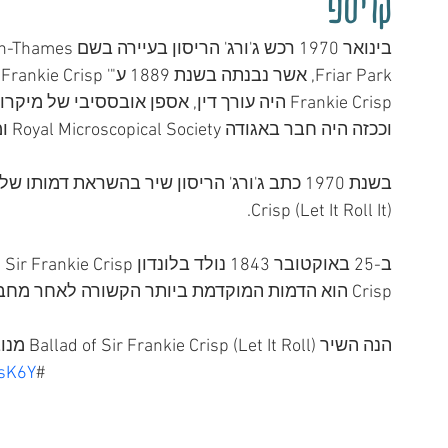
קריספ
וככזה היה חבר באגודה Royal Microscopical Society ומהתורמים הגדולים שלה.
Crisp (Let It Roll It).
Crisp הוא הדמות המוקדמת ביותר הקשורה לאחר מחברי הביטלס, ובמקרה הזה לג'ורג' הריסון.
הנה השיר Ballad of Sir Frankie Crisp (Let It Roll) מנובמבר 1970:
BsK6Y
#