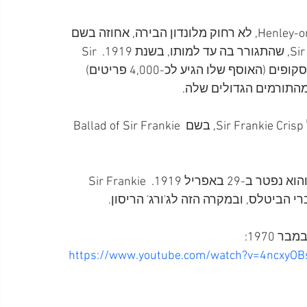
בינואר 1970 רכש ג'ורג' הריסון בעיירה בשם Henley-on-Thames, לא רחוק מלונדון הבירה, אחוזה בשם 
Friar Park, אשר נבנתה בשנת 1889 ע"' Sir Frankie Crisp, שהתגורר בה עד למותו, בשנת 1919. Sir 
Frankie Crisp היה עורך דין, אספן אובססיבי של מיקרוסקופים (האוסף שלו הגיע לכ-4,000 פריטים) 
בשנת 1970 כתב ג'ורג' הריסון שיר בהשראת דמותו של Sir Frankie Crisp, בשם Ballad of Sir Frankie 
ב-25 באוקטובר 1843 נולד בלונדון Sir Frankie Crisp והוא נפטר ב-29 באפריל 1919. Sir Frankie 
https://www.youtube.com/watch?v=4ncxyO