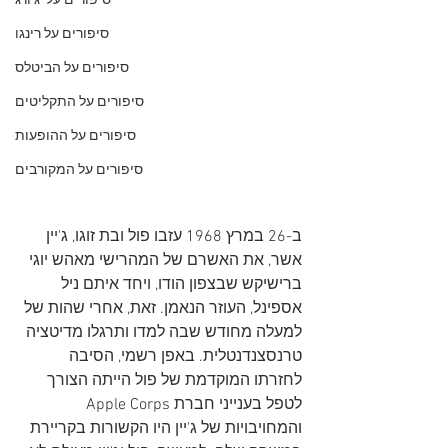
סיפורים על 'ג'ורג
סיפורים על רינגו
סיפורים על הביטלס
סיפורים על התקליטים
סיפורים על ההופעות
סיפורים על המקורבים
ב-26 במרץ 1968 עזבו פול ובת זוגו, ג'יין 
אשר, את האשרם של המהרישי מאהש יוגי 
ברישיקש שבצפון הודו, ויחד איתם ניל 
אספינל, העוזר הנאמן. זאת, אחרי שהות של 
למעלה מחודש שבה למדו ותרגלו מדיטציה 
טרנסצנדנטלית. באפן רשמי, הסיבה 
לחזרתו המוקדמת של פול הייתה הצורך 
לטפל בענייני חברת Apple Corps 
והמחויבויות של ג'יין היו הקשורות בקריירת 