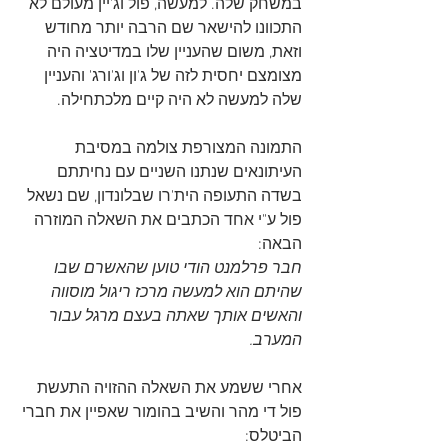
במשחק שלה. למעשה, פול וג'יין מעולם לא 
התכוונו להישאר שם הרבה יותר מחודש 
וזאת, משום שהעניין שלו במדיטציה היה 
מצומצם יחסית לזה של ג'ון וג'ורג' והעניין 
שלה למעשה לא היה קיים מלכתחילה.  
התמונה המצורפת צולמה במסיבת 
העיתונאים שנתנו השניים עם נחיתתם 
בשדה התעופה הית'רו שבלונדון, שם נשאל 
פול ע"י אחד הכתבים את השאלה המוזרה 
הבאה: 
חבר פרלמנט הודי טוען שהאשרם שבו 
שהיתם הוא למעשה מרכז ריגול מוסווה 
והאשים אותך שאתה בעצם מרגל עבור 
המערב. 
אחרי ששמע את השאלה ההזויה התעשת 
פול די מהר והשיב בהומור שאפיין את חברי 
הביטלס: 