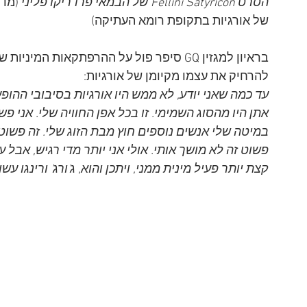
הסרט Fellini Satyricon של הבמאי פרדריקו פליני 
של אורגיות בתקופת רומא העתיקה) 
בראיון למגזין GQ סיפר פול על ההרפתקאות ה
להרחיק את עצמו מקיומן של אורגיות:
עד כמה שאני יודע, לא ממש היו אורגיות בסיבובי ההופע
אתן היו מהסוג השמימי. זו בכל אפן החוויה שלי. אני פש
במיטה שלי אנשים נוספים חוץ מבת הזוג שלי. זה פשוט ה
פשוט זה לא מושך אותי. אולי אני יותר מדי רגיש, אבל עש
קצת יותר פעיל מינית ממני, ויתכן והוא, ג'ורג' ורינגו 