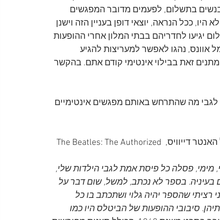
נשים בתשלום, לפעמים מדובר המפגשים 
יו, ככל הנראה, יוצאי דופן בעניין הזה וישנן 
ום יגיעו לחדריהם בבתי המלון אחרי ההופעות 
מל אוונס, נהגו לאפשר למעריצות להגיע 
תנים זאת בבילוי אינטימי קודם אתם. בהקשר 
נה לגבי מה שהתרחש באותם מפגשים אינטימיים 
בראיון למגזין רולינג סטון, אמר ג'ון, בהקשר לספרו של האנטר דייוויס, The Beatles: The Authorized 
 מימי, פסלה כל פיסת אמת לגבי הילדות שלי, 
ם בעיניה. בספר לא נכתב, למשל, שום דבר על 
י רציתי שהספר יהיה גלוי ושתכתב בו כל 
תיהן. סיבובי ההופעות של הביטלס היו כמו 