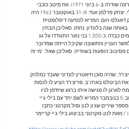
מאז התכנית הראשונה, ב-20 ביוני 1948 (התכנית האחרונה שודרה ב-6 ביוני 1971), את מיטב כוכבי 
הבידור, המקומיים והבינלאומיים, ביניהם אלביס פרסלי, יצחק פרלמן ועוד. ה-31 באוקטובר 1963 היה 
דאגלס-הום, המריא לנסיעה דיפלומטית 
ותה שנה בלונדון, נחתו. סאליבן הבחין 
לפתע, שלמרות שבחוץ השתוללה באותה עת סופת גשמים כבדה, כ-1,500 בני נוער התגודדו על גג 
דה, Queen's Building. הוא שאל לפשר העניין והתשובה שקיבל הייתה שמדובר 
יבוב הופעות בשוודיה. סאליבן שאל: "מי זה 
צ'רד, שהיה סוכן תיאטרון לונדוני שעבד כמלהק 
ת הביטלס בארה"ב. פריצ'רד הציע לו לנסות 
 לארגן לו פגישה איתו ברגע שיזדמן לניו 
יורק. בריאן החליט שהגיע הזמן להגיע ל"תפוח הגדול" וב-5 בנובמבר המריא לשם יחד עם בילי ג'יי 
ו, וביצע מספר שירים שג'ון לנון ופול מקרטני כתבו 
עבורו בהצלחה יחסית. הנה השיר I`ll Keep You Satisfied מאת לנון-מקרטני בביצוע בילי ג'יי קריימר 