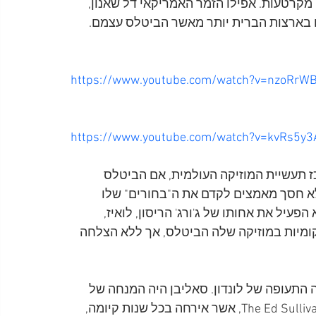
ים שלהם היו מקרטעות. אפילו הזמר האמריקאי דל שאנון, 
https://www.youtube.com/watch?v=nzoRrW
https://www.youtube.com/watch?v=kvRs5y
 תעשיית המוזיקה העולמית, אם הביטלס 
לא חסך מאמצים לקדם את ה"בחורים" שלו 
עיל את אחותו של ג'ורג' הריסון, לואיז, 
מקומיות במוזיקה שלה הביטלס, אך ללא הצלחה 
ישתו בשדה התעופה של לונדון. סאליבן היה המנחה של 
תכנית הטלוויזיה הפופולרית ביותר באמריקה, The Ed Sullivan Show, אשר אירחה בכל שנות קיומה, 