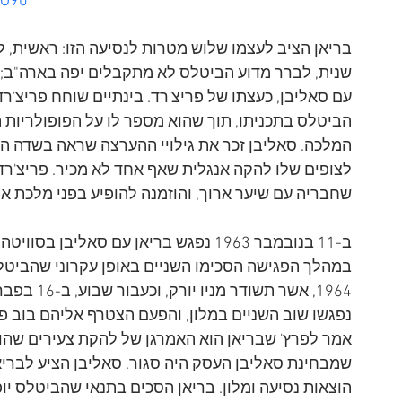
IO90
בריאן הציב לעצמו שלוש מטרות לנסיעה הזו: ראשית, לה
שנית, לברר מדוע הביטלס לא מתקבלים יפה בארה"ב; של
עם סאליבן, כעצתו של פריצ'רד. בינתיים שוחח פריצ'רד
הביטלס בתכניתו, תוך שהוא מספר לו על הפופולריות 
המלכה. סאליבן זכר את גילויי ההערצה שראה בשדה התעופ
לצופים שלו להקה אנגלית שאף אחד לא מכיר. פריצ'רד 
שחבריה עם שיער ארוך, והוזמנה להופיע בפני מלכת אנג
ב-11 בנובמבר 1963 נפגש בריאן עם סאליבן
1964, אשר 
נפגשו שוב השניים במלון, והפעם הצטרף אליהם בוב פרץ
אמר לפרץ' שבריאן הוא האמרגן של להקת צעירים שהולכ
הוצאות נסיעה ומלון. בריאן הסכים בתנאי שהביטלס יופ