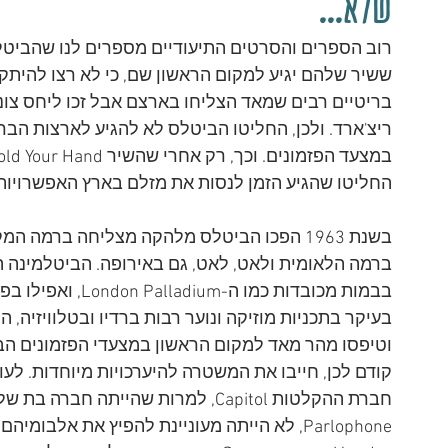
שלא...
רוב הספרים והסרטים התיעודיים מספרים לנו שהביטל
ששיר שלהם יגיע למקום הראשון שם, כי לא רצו להיתק
בריטיים רבים שמאד הצליחו בארצם אבל זכו ליחס צונ
ריצ'ארד. ולכן, החליטו הביטלס לא להגיע לארצות הבר
החליטו שהגיע הזמן לנסות את מזלם בארץ האפשרויות ה
בשנת 1963 הפכו הביטלס מלהקה מצליחה ברמה 
ברמה הלאומית ולאט, לאט, גם באירופה. הביטלמינה ה
בבמות מכובדות כמו
בעיקר בתכניות מוזיקה ונוער רבות ברדיו ובטלוויזיה,
וטיפסו מהר מאד למקום הראשון במצעדי הפזמונים הברי
קודם לכן, חייבו את המשטרה להיערכויות מיוחדות. לעו
Parlophone, לא הייתה מעוניינת להפיץ את אל