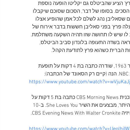
רץ' הציע שהביטלס גם יקליטו הופעה נוספת 
יותר, תמורת 3,000 דולר. בריאן הסכים. בסופו של דבר, הסכום שסוכם שיקבלו 
ת, 10,000 דולר, היה הסכום שסאליבן נהג לשלם לכל אמן שהופיע אצלו 
ה פרץ' בפני סאליבן חששות בדבר אירוח של 
 לו שיש לו תחושה שזו תהיה השקעה משתלמת. 
אה בשדה התעופה בלונדון סביב הביטלס, 
ות הברית כשהוא פרץ לתודעת הקהל.
שבוע אחרי הפגישה בין בריאן לסאליבן, ב-18 בנובמבר 1963, שודרה כתבה בת 4 דקות על תופעת 
https://www.youtube.com/watch?v=wVjuKaJ
ארבעה ימים אחר כך, ב-22 בנובמבר 1963, שודרה בתכנית CBS Morning News כתבה בת 5 דקות על 
תופעת הביטלמניה בבריטניה ובה נראים הביטלס, בין היתר, מבצעים את השיר She Loves You. ב-10 
בדצמבר 1963, שודרה שוב אותה כתבה בתכנית הטלוויזיה CBS Evening News With Walter Cronkite. 
https://www.youtube.com/watch?v=UeolhjIW