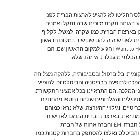
ס החליטו לא להגיע לארצות הברית לפני 
ע באותה תקרת זכוכית שבה נתקלו אמנים 
ן בארצות הברית, כמו שקרה, למשל, לקליף 
ית לפני שיהיה להם שם שיר במקום הראשון 
במצעד הפזמונים. וכך, רק אחרי שהשיר I Want to Hold Your Hand הגיע למקום הראשון שם, הם 
בלתי מוגבלות. אז זהו, שלא.
המקומית, בליברפול ובסביבותיה, ללהקה מצליחה 
פכה לתופעה בבריטניה והביטלס זכו להופיע 
 ה-London Palladium, ואפילו בפני המלכה. הם התראיינו בכל אמצעי התקשורת, 
 הסינגלים והאלבומים שלהם נחטפו מהחנויות 
טיים, וגילויי ההערצה, שלא נראו כמוהם 
מת זאת, בארצות הברית הם זכו לאדישות. 
חברת ההקלטות Capitol, למרות שהייתה חברה בת של חברת EMI וחברה אחות של חברת 
בומיהם והביטלס נאלצו להסתפק בחברות קטנות כמו 