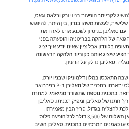
https://www.youtube.com/watch?v=WjrLFgC
שיג לקריימר הופעות בניו יורק ובלאס וגאס; 
ישית, לעשות משהו בנדון, בין היתר, להיפגש 
 עם סאליבן בניסיון לשכנע אותו לארח את 
הגואה של הלהקה בבריטניה והופעתה בפני 
ה בלונדון אבל ציין שאינו יודע איך יציג 
הציע שיציג אותם כקוריוז: הלהקה הראשונה 
ליה. סאליבן נדלק על הרעיון.
 בסוויטה שבה התאכסן במלון דלמוניקו שבניו יורק. 
במהלך הפגישה הסכימו השניים באופן עקרוני שהביטלס יתארחו בתכנית של סאליבן ב-9 בפברואר 
תשודר מניו יורק, וכעבור שבוע, ב-16 בפברואר, בתכנית נוספת שתשודר ממיאמי. למחרת 
', חתנו של סאליבן ומפיק תכניתו. סאליבן 
ת להצליח בגדול. פרץ' הבין מאמירתו, 
שמבחינת סאליבן העסק היה סגור. סאליבן הציע לבריאן תשלום של 3,500 דולר לכל הופעה פלוס 
יעו כאמנים המרכזיים בתכנית. סאליבן השיב 