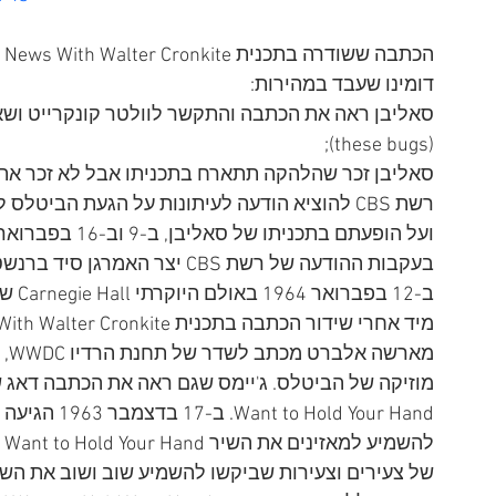
דומינו שעבד במהירות:
סאליבן ראה את הכתבה והתקשר לוולטר קונקרייט ושאל 
(these bugs);
סאליבן זכר שהלהקה תתארח בתכניתו אבל לא זכר א
ועל הופעתם בתכניתו של סאליבן, ב-9 וב-16 בפברואר 1964;
בעקבות ההודעה של רשת CBS יצר 
ב-12 בפברואר 1964 באולם היוקרתי Carnegie Hall שבניו יורק;
מא
old Your Hand
של צעירים וצעירות שביקשו להשמיע שוב ושוב את השי