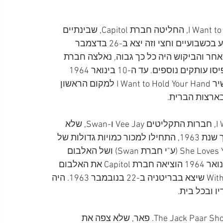
בעקבות הפופולריות הגואה של השיר I Want to Hold Your Hand, החליטה חברת Capitol, שבינתיים 
הסכימה להוציא את הסינגל, להקדים את המועד שנקבע בכשבועיים וחצי וזה יצא ב-26 בדצמבר 
ימים כבר נמכרו 250,000 עתקים ומאחר והביקוש היה כל כך גבוה, נאלצה חברת 
Capitol לפנות לחברות נוספות, Decca ו-RCA, כדי שידפיסו עותקים נוספים. עד ה-10 בינואר 1964 
נמכרו מעל מיליון עותקים וב-18 בינואר 1964, הגיע השיר I Want to Hold Your Hand למקום הראשון 
בעקבות ההצלחה של הסינגל I Want to Hold Your Hand, חברות התקליטים Vee Jay ו-Swan, שלא 
מכרו הרבה עותקים מתקליטי הביטלס שהוציאו במהלך שנת 1963, התחילו למכור כמויות גדולות של 
הסינגלים Please Please Me (ע"י חברת Vee Jay) ו-She Loves You (ע"י חברת Swan) ושל האלבום 
Introducing The Beatles (ע"י חברת Vee Jay). ב-20 בינואר 1964 הוציאה חברת Capitol את האלבום 
Meet the Beatles, המתבסס על האלבום With the Beatles שיצא בבריטניה ב-22 בנובמבר 1963. היה 
 ובכל בית.
ב-3 בינואר 1964 שודרה כתבה על הביטלס בתכנית The Jack Paar Show. פאר, שלא צפה את 