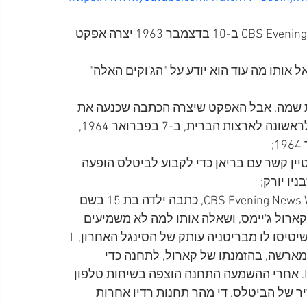
הכתבה ששודרה בתכנית CBS Evening News With Walter Cronkite ב-10 בדצמבר 1963 יצרה אפקט 
אותו מה עוד הוא יודע על "הג'וקים האלה" 
ת שמה. אבל האפקט שיצרה הכתבה שכנעה את 
רשת CBS להוציא הודעה לעיתונות על הגעת הביטלס לראשונה לארצות הברית, ב-7 בפברואר 1964, 
האמרגן סיד ברנשטיין קשר עם בריאן כדי לקבוע לביטלס הופעה 
מיד אחרי שידור הכתבה בתכנית CBS Evening News With Walter Cronkite, כתבה ילדה בת 15 בשם 
רשה אלברט מכתב לשדר של תחנת הרדיו WWDC, קארול ג'יימס, ושאלה אותו למה לא משמיעים 
מוזיקה של הביטלס. ג'יימס שגם ראה את הכתבה דאג שיטיסו לו מבריטניה עותק של הסינגל האחרון, I 
Want to H. ב-17 בדצמבר 1963 הגיעה מארשה, בהזמנתו של קארול, לתחנה כדי 
להשמיע למאזינים את השיר I Want to Hold Your Hand. אחרי ההשמעה התחנה הוצפה בשיחות טלפון 
ר של הביטלס. די מהר תחנות רדיו אחרות 