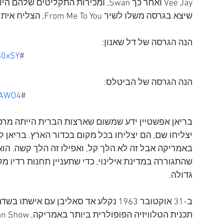
Vee Jay ואחר כך Swan, ומכירות התקליט
שיצא בגרסה משלו לשיר From Me To You, הצליח איתו בארצות הברית יותר מאשר הביטלס עצמם. 
הנה הגרסה של דל שאנון:
B0xSY
#
הנה הגרסה של הביטלס:
3AWO4
#
בריאן אפשטיין ידע שמשום שארצות הברית הייתה מרכז
יצליחו שם, הם יצליחו בכל מקום בכדור הארץ. בריאן 
באמריקה אבל זה לא הלך קל, ואפילו זה הלך קשה. הוא הפ
שהתגוררה במדינת אילינוי, כדי שתעניין תחנות רדיו 
גדולה.
ב-31 אוקטובר 1963 נקלע אד סאליבן עם א