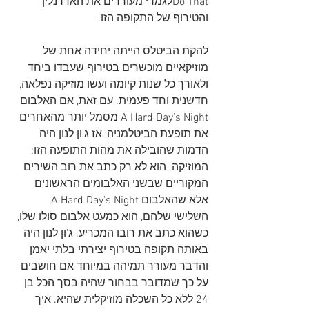
Do Thatלגמרי מעוררים את האדרנלין 
והטירוף של התקופה הזו. 
להקת הביטלס הייתה יחידה אחת של 
מוזיקאיים מוכשרים בטירוף שעבדו ביחד 
ולאורך כל שנות קיומה ועשו מוזיקה נפלאה, 
חדשנית וחד פעמית. עם זאת, אם האלבום 
A Hard Day's Night מסמל יותר מהאחרים 
את תופעת הביטלמניה, אז ג'ון לנון היה 
הדמות שהובילה את מהות התופעה הזו: 
המוזיקה. הוא לא רק כתב את רוב השירים 
המקוריים שבשני האלבומים הראשונים 
אלא שהאלבום A Hard Day's Night, 
השלישי שלהם, הוא כמעט אלבום סולו שלו, 
כשהוא כתב את רובו המכריע. ג'ון לנון היה 
באותה תקופה בטירוף יצירתי בלתי יאמן 
והדבר מעורר תמיהה במיוחד אם חושבים 
על כך שמדובר בבחור שהיה בסך הכל בן 
24 ללא כל השכלה מוזיקלית שהיא. איך 