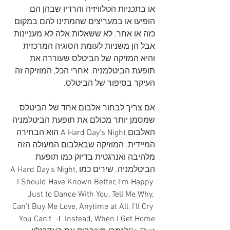
או בתכניות הטלוויזיה והרדיו שבהן הם 
הופיעו או במעריצים שהמתינו להם במקום 
כזה או אחר. לא ששאלות אלה לא מעניינות 
אבל הן משניות לעומת הסוגיה המרכזית 
והיא המזיקה של הביטלס שעוררה את 
תופעת הביטלמניה. אחרי הכל, המוזיקה זה 
העיקר בסיפור של הביטלס.
אם צריך לבחור אלבום אחד של הביטלס 
שמסמן יותר מכולם את תופעת הביטלמניה 
האלבום A Hard Day's Night הוא הבחירה 
המיידית. המוזיקה שבאלבום המעולה הזה 
מלהיבה ואנרגטית בדיוק כמו תופעת 
הביטלמניה. שירים כמוA Hard Day’s Night, 
I Should Have Known Better, I’m Happy 
Just to Dance With You, Tell Me Why, 
Can’t Buy Me Love, Anytime at All, I’ll Cry 
Instead, When I Get Home  ו- You Can’t 