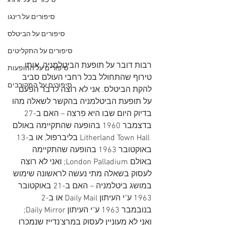
סיפורים על 'ג'ורג
סיפורים על רינגו
סיפורים על הביטלס
סיפורים על התקליטים
רבות דובר על תופעת הביטלמניה, אותו 
סיפורים על ההופעות
טירוף שהתחולל בכל רחבי העולם סביב 
סיפורים על המקורבים
להקת הביטלס. אני לא רוצה לדבר הפעם 
על תופעת הביטלמניה בהקשר לשאלה מהו 
בדיוק היום שבו היא פרצה – האם ב-27 
בדצמבר 1960 בהופעה שהתקיימה באולם 
 Litherland Town Hall
 בליברפול, או ב-13 
באוקטובר 1963 בהופעה שהתקיימה 
באולם London Palladium; ואני לא רוצה 
לעסוק בשאלה מתי נעשה לראשונה שימוש 
במושג ביטלמניה – האם ב-21 באוקטובר 
1963 ע"י העיתון Daily Mail או ב-2 
בנובמבר 1963 ע"י העיתון Daily Mirror; 
ואני לא מעוניין לעסוק במרצ'נדייז שנמכרו 