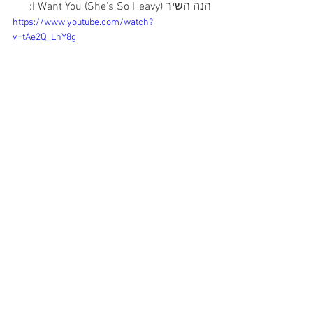
הנה השיר I Want You (She's So Heavy):
https://www.youtube.com/watch?
v=tAe2Q_LhY8g
See All
Recent Posts