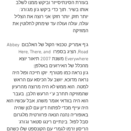
בעזרת הסינתיסייזר וביקש ממנו לשלב 
אותו בשיר. תוך כדי ביקש ג'ון מג'ורג':
יותר חזק, יותר חזק! אני רוצה את הצליל 
עולה, עולה ועולה עד שימחק לחלוטין את 
המוזיקה
ג'ף אמריק, טכנאי הקול של האלבום Abbey 
Road, הציג בספרו Here, There, and 
Everywhere משנת 2007 תיאור יוצא 
מהכלל של האירועים באולפן:
ג'ון נראה כמו מטורף. יוקו חייכה ופול היה 
נראה מדוכא, יושב על הכיסא עם הראש 
למטה. הוא ממש לא היה מרוצה מהרעיון 
שהמוזיקה תחרב ע"י הרעש הלבן. בעבר 
הוא היה בוודאי אומר משהו, אבל עכשיו הוא 
היה עייף מכדי לפתוח דיון עם לנון שהיה 
באופוריה נהנה הנאה פרוורטית מלגרום 
סבל לפול. בינתיים רינגו סטאר וג'ורג' 
הריסון זרמו לגמרי עם הקונספט שלו כשהם 