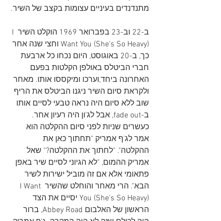
מתנדנדים בעיניים עצומות בקצב של השיר.
ב-22 וב-23 בפברואר 1969 הוקלט השיר I 
Want You (She's So Heavy) וחצי שנה אחר 
כך, ב-20 באוגוסט, היום נכחו כל ארבעת 
חברי הביטלס באולפן הקלטות בפעם 
האחרונה ביחד,וערכו ומיקססו אותו. מאחר 
ולקראת סיום השיר ניגנו הביטלס את הריף 
שוב ללא סיום היה נראה טבעי לסיים אותו 
ב-fade out, אבל לג'ון היה רעיון אחר. 
כעשרים שניות לפני סיום ההקלטה הוא 
אמר לג'ף אמריק "תחתוך כאן את 
ההקלטה". "לחתוך את ההקלטה?" שאל 
אמריק ההמום, "לא הגיוני לסיים שיר באפן 
פתאומי אלא אם זה מוביל ישירות לשיר 
הבא". הרי מאחר והוחלט שהשיר I Want 
You (She's So Heavy) יסיים את הצד 
הראשון של האלבום Abbey Road, ברור 