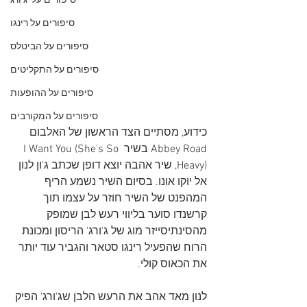
סיפורים על 'ג'ורג
סיפורים על רינגו
סיפורים על הביטלס
סיפורים על התקליטים
סיפורים על ההופעות
סיפורים על המקורבים
כידוע, מסתיים הצד הראשון של האלבום 
Abbey Road בשיר I Want You (She's So 
Heavy), שיר אהבה יוצא דופן שכתב ג'ון לנון 
אל יוקו אונו. בסיום השיר נשמע הריף 
המהפנט של השיר חוזר על עצמו תוך 
קרשנדו סוער בליווי רעש לבן שמופק 
מהסינתיסייזר מוג של ג'ורג' הריסון ומכונת 
הרוח שהפעיל רינגו סטאר והגביר עוד יותר 
את הכאוס קולי.
לנון מאד אהב את הרעש הלבן שג'ורג' הפיק 