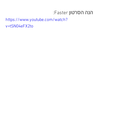
הנה הסרטון Faster:
https://www.youtube.com/watch?
v=tSN04eFX2to
האלבום George Harrison מעלה את 
השאלה איך יתכן שבתקופה שבה שם ג'ורג' 
פחות דגש במוזיקה נוצר אחד האלבומים 
הטובים ביותר שלו, והתשובה היא שהוא 
משקף את העובדה שהוא נעשה בתקופה 
המאושרת ביותר בחייו, למרות מותו של 
אביו. מדובר בתקופה שבה נישא לבת זוגו 
אוליביה, נולד לו בנו היחיד, דהני, והמשברים 
שחווה, כמו המאבק אחרי פירוק הביטלס, 
המשפט סביב השיר My Sweet Lord 