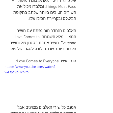
של ג'ורג' הריסון מאז אלבום המופת All 
Things Must Pass, ומלבדו מכיל את 
השירים הטובים ביותר שכתב בתקופת 
הביטלס ובקריירת הסולו שלו.
האלבום הנהדר הזה נפתח עם השיר 
המצוין ומלא השמחה Love Comes to 
Everyone, השיר אהבה בסגנון פול והשיר 
הקרוב ביותר שכתב ג'ורג' לסגנון של פול.
הנה השיר Love Comes to Everyone:
https://www.youtube.com/watch?
v=LfpoQoHVnPo
אמנם כל שירי האלבום מצוינים אבל 