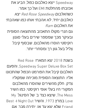
Speedway ייצא כאלבום כפול, הביע את 
אכזבתו מהחלטת EMI ועל כך אמר:
כשהאלבום Red Rose Speedway יצא 
כאלבום יחיד, לא אהבתי אותו כמו שאהבתי 
את האלבום Ram
גם הנרי מקולו התאכזב מהתוצאה הסופית 
ובעיקר מכך שמספר שירים בעלי סגנון 
רוקיסטי הוסרו מהאלבום, שבסוף קיבל 
צליל בעל גוון רך ומסחרי יותר.
בשנת 2018 יצא המארז Red Rose 
Speedway Super Deluxe Box Set, והפעם 
האלבום קיבל את הפורמט הכפול שהתכוונו 
אליו. התוצאה הסופית מוכיחה שמקוליו 
צדק. חלק מהשירים שהוסרו מהאלבום 
המקורי היו בעלי אופי רוקיסטי, כמו השיר 
The Mess, שיצא כצד ב' של הסינגל My 
Love במרץ 1973, והשיר Night Out ו-Best 
Friend שלא יצא עד אז. יתירה מכך, אם 