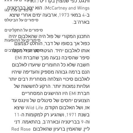
סיפורים על 'ג'ורג
ווינגס, כפי שמצוין בקרדיט (Paul 
McCartney and Wings). הוא יצא בבריטניה 
סיפורים על רינגו
ב-4 במאי 1973, ארבעה ימים אחרי שיצא 
סיפורים על הביטלס
בארה"ב. 
סיפורים על התקליטים
התכנון המקורי של פול היה שהאלבום יהיה 
סיפורים על ההופעות
כפול אך בסופו של דבר, הוחלט לצמצם 
אותו לאלבום יחיד. הגיטריסט הנרי מקולו 
סיפורים על המקורבים
סיפר שהסיבה נבעה מכך שחברת EMI 
חשבה שלא כל החומרים שיועדו לאלבום 
הנם ברמה גבוהה מספיק והעדיפה שיהיו 
לאלבום סיכויי הצלחה מסחרית רבים יותר 
ועלויות נמוכות יותר. הרקע לחששות של 
חברת EMI היו ההישגים המסחריים 
הצנועים יחסים של סינגלים של ווינגס עד 
אז, ושל האלבום הקודם, Wild Life שיצא 
בשנת 1971, ושהגיע רק למקומות ה-11 
וה-9 בבריטניה ובארה"ב, בהתאמה. דני 
ליין, שהאמין ברעיון שהאלבום Red Rose 