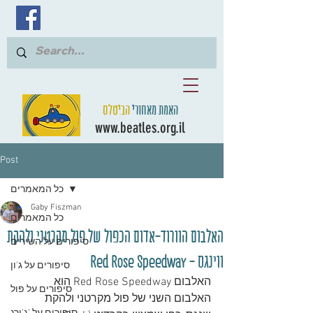
האמת מאחורי
הביטלס
www.beatles.org.il
Post
כל המאמרים
Gaby Fiszman
כל המאמרים
האלבום הוורוד-אדום הכפול של פול מקרטני ולהקת
סיפורים על השירים
ווינגס - Red Rose Speedway
סיפורים על ג'ון
האלבום Red Rose Speedway הוא 
סיפורים על פול
האלבום השני של פול מקרטני ולהקת 