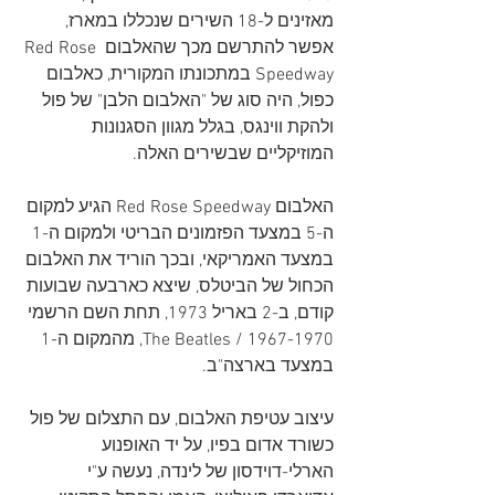
מאזינים ל-18 השירים שנכללו במארז, 
אפשר להתרשם מכך שהאלבום Red Rose 
Speedway במתכונתו המקורית, כאלבום 
כפול, היה סוג של "האלבום הלבן" של פול 
ולהקת ווינגס, בגלל מגוון הסגנונות 
המוזיקליים שבשירים האלה.
האלבום Red Rose Speedway הגיע למקום 
ה-5 במצעד הפזמונים הבריטי ולמקום ה-1 
במצעד האמריקאי, ובכך הוריד את האלבום 
הכחול של הביטלס, שיצא כארבעה שבועות 
קודם, ב-2 באריל 1973, תחת השם הרשמי 
The Beatles / 1967-1970, מהמקום ה-1 
במצעד בארצה"ב. 
עיצוב עטיפת האלבום, עם התצלום של פול 
כשורד אדום בפיו, על יד האופנוע 
הארלי-דוידסון של לינדה, נעשה ע"י 