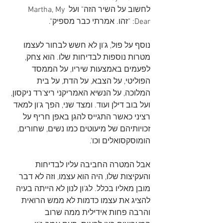
לחשוב על השיר הזה" ועל 
Martha, My 
Dear: "זהו. אמרתי כבר מספיק".
נוסף על פול, ג'ון לא חשש לבחור לעצמו 
מטרות נוספות לבדיחות שלו. הוא צחק, 
לפעמים באמצעות שיריו, על הממסד 
הפוליטי, על הצבא, על הדת, על בית 
המלוכה, על הנשיא האמריקני ריצ'רד ניקסון, 
ועל בוב דילן ועוד. ומצד שני, הפך ג'ון למאד 
רציני כאשר התגייס להגן באפן חריף על 
זכויותיהם של מיעוטים כמו נשים, שחורים, 
הומוסקסואלים וכו'.
אבל המטרה החביבה עליו לבדיחות 
והעקיצות שלו, היה הוא עצמו, וזה לא דבר 
מובן מאליו בכלל. לג'ון לנון לא הייתה בעיה 
להציג את עצמו כדמות לא ממש הרואית 
והרבה פחות אידילית ממה שרוב 