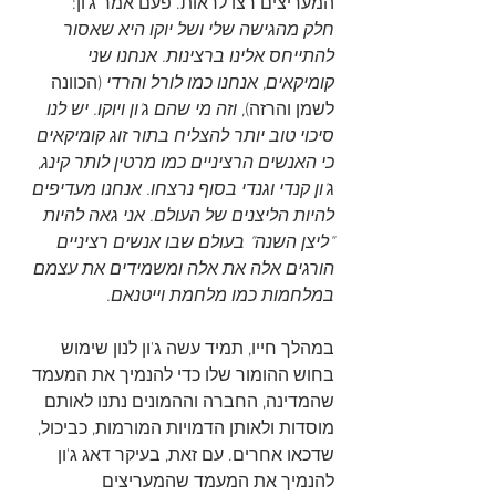
המעריצים רצו לראות. פעם אמר ג'ון:
חלק מהגישה שלי ושל יוקו היא שאסור 
להתייחס אלינו ברצינות. אנחנו שני 
קומיקאים, אנחנו כמו לורל והרדי 
(הכוונה 
לשמן והרזה)
, וזה מי שהם ג'ון ויוקו. יש לנו 
סיכוי טוב יותר להצליח בתור זוג קומיקאים 
כי האנשים הרציניים כמו מרטין לותר קינג, 
ג'ון קנדי וגנדי בסוף נרצחו. אנחנו מעדיפים 
להיות הליצנים של העולם. אני גאה להיות 
"ליצן השנה" בעולם שבו אנשים רציניים 
הורגים אלה את אלה ומשמידים את עצמם 
במלחמות כמו מלחמת וייטנאם.
במהלך חייו, תמיד עשה ג'ון לנון שימוש 
בחוש ההומור שלו כדי להנמיך את המעמד 
שהמדינה, החברה וההמונים נתנו לאותם 
מוסדות ולאותן הדמויות המורמות, כביכול, 
שדכאו אחרים. עם זאת, בעיקר דאג ג'ון 
להנמיך את המעמד שהמעריצים 