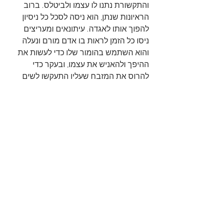
והתקשורת נתנו לו עצמו ולביטלס. ברוב 
הראיונות שנתן, הוא ניסה לסכל כל ניסיון 
להפוך אותו לאגדה. עיתונאים ומעריצים 
ניסו כל הזמן לראות בו אדם מורם ונעלה 
והוא השתמש בהומור שלו כדי לעשות את 
ההיפך ולהאניש את עצמו, ובעקר כדי 
להרוס את המזבח שעליו התעקשו לשים 
אותו. 
מה שג'ון לא הבין הוא שזה היה מצב כמעט 
בלתי אפשרי. הגישה שלו כלפי עצמו חיזקה 
את הכוח ואת המעמד שהוא כל כך התעקש 
להנמיך. למרבה הצער, המסר הזה לא הגיע 
לאדם אחד שהאמין למה שקרא על ג'ון לנון, 
והדבר עלה לו בחייו. 