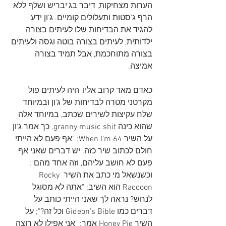
הערות מצחיקות, דיבר בג'יבריש ושלף ללא 
הרף ג'סטות ותעלולים קומיים. ג'ון ידע 
להגיד את הבדיחות שלו לעיתים בצורה 
ילדותית, לעיתים בצורה בוטה וגסה ולעיתים 
בצורה מתוחכמת, אבל תמיד בצורה 
אמיצה.
כאדם מאד קרוב אליו, היה לעיתים פול 
מקרטני מטרה לבדיחות של ג'ון ובמיוחד 
שלח עקיצות לשירים שכתב, במיוחד אלה 
שהוא כינה granny music shit. כך אמר ג'ון 
על השיר 
When I’m 64
: "אף פעם לא הייתי 
חולם לכתוב שיר כזה. יש דברים שאני אף 
פעם לא חושב עליהם, וזה אחד מהם"; 
וכשנשאל מי כתב את השיר Rocky 
Raccoon הוא השיב: "אתה לא מסוגל 
לנחש? נראה לך שאני הייתי כותב על 
דברים כמו 
Gideon’s Bible
 וכל זה?"; על 
השיר Honey Pie אמר: "אני אפילו לא רוצה 