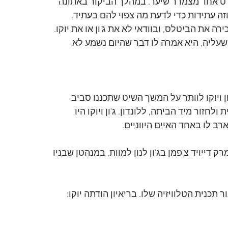
ט אחד מצמרר שיער. במהלך הביקור באתונה 
זה עתידות כדי לדעת מה צפוי להם בעתיד. 
ה את הביטלס, ובוודאי לא את ג'ון או את יוקו. 
 שעליה, היא אמרה לו דבר שהיום נשמע לא 
 ויוקו לוותר על המשך השיט שתכננו סביב 
חזור מיד הביתה, ללונדון. ג'ון ויוקו היו 
רב לו באחד האיים היווניים.
רה הרוצח מרק דייויד צ'פמן בג'ון לנון למוות, במנהטן שבניו 