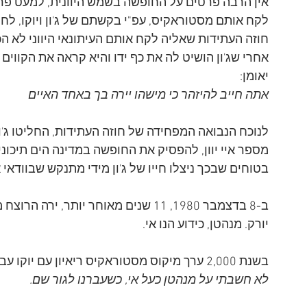
אין הרבה פרטים על החופשה בשמש היוונית, למעט פר
לקח אותם מסטוראקיס, עפ"י בקשתם של ג'ון ויוקו, לחו
חוזה העתידות שאליה לקח אותם העיתונאי היווני לא הכיר
אחרי שג'ון הושיט לה את כף ידו והיא קראה את הקווים
יאומן:
אתה חייב להיזהר כי מישהו יירה בך באחד האיים
לנוכח הנבואה המפחידה של חוזה העתידות, החליטו ג'ון
מספר איי יוון, להפסיק את החופשה במדינה הים תיכונית ול
בטוחים שבכך ניצלו חייו של ג'ון מידי מתנקש שבוודאי א
ב-8 בדצמבר 1980, 11 שנים מאוחר יותר, י
יורק. מנהטן, כידוע הנו אי.
בשנת 2,000 ערך מיקוס מסטוראקיס ריאיון עם יוקו עבור תכנית הטלוויזיה שלו. בריאיון הודתה יוקו:
לא חשבתי על מנהטן כעל אי, כשעברנו לגור שם.