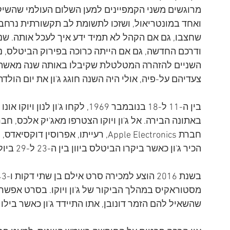
ואחד במונטריאול, ושזכו לתשומת לב תקשורתית נרחב
ודרכם החדשה, גם אם הייתה כרוכה בפירוק הביטלס, נר
השניים להזהרה המטלטלת שקיבלו באותה שנה מאשה ש
צעדיהם על-פיה, אולי היה השנה חוגג ג'ון את יום הולדתו ה-
בין ה-11 ל-18 בנובמבר 1969, לקחו 
באתונה הבירה. אל ג'ון ויוקו הצטרפו מאג'יק אלכס, חבר
חברת Apple Electronics, רעייתו, אפרוס
הכיר ג'ון כאשר ביקרו הביטלס ביוון בין ה-23 ל-29 ביולי 1967 במטרה לרכוש אי, ומאז הפך לידידו. 
מסטוראקיס במהלך הביקור של ג'ון ויוקו. בסרט אפשר
שהשאיל להם הזמר דונובן, אתו התיידד ג'ון כאשר בילו ב