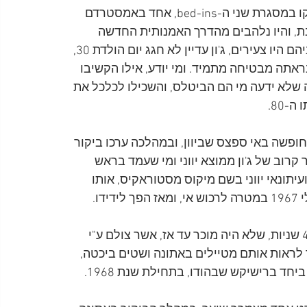
מרוגשים משני הקמפיינים למען השלום העולמי שהשיקו במסגרת שני ה-bed-ins, אחד באמסטרדם 
ת, והיו נלהבים מהדרך האמנותית החדשה 
שחצבו, גם אם הקהל לא תמיד ידע איך לעכל אותה. שניהם היו צעירים, ג'ון עדיין לא חגג יום הולדת 30, 
אתה מבטיחה מתמיד. ומי יודע, אילו הקשיבו 
לא ידעה מי הם הביטלס, והשכילו לכלכל את 
80. 
ג'ון לנון ויוקו אונו חופשה באי ספצס שביוון, ובמהלכה ערכו ביקור 
 קרוב של ג'ון ממוצא יווני ומי שעמד בראש 
ין דוקסיאדס, ועיתונאי יווני בשם מיקוס מסטוראקיס, אותו 
בשנת 2016 הוצע למכירה סרט אילם בן שתי דקות ו-43 שניות, שלא היה מוכר עד אז, אשר צולם ע"י 
 לראות אותם מטיילים באתונה ושטים ביכטה, 
יחד ברישיקש שבהודו, בתחילת שנת 1968.