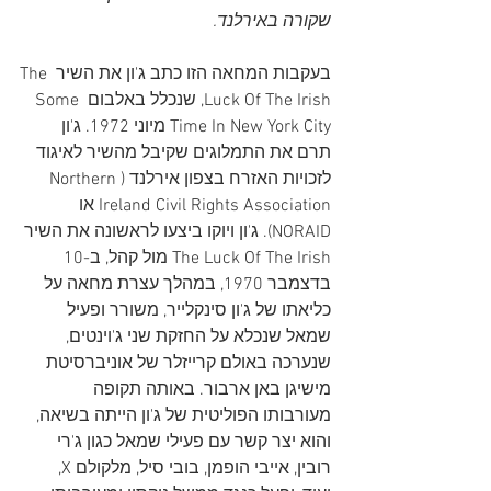
שקורה באירלנד.
בעקבות המחאה הזו כתב ג'ון את השיר The 
Luck Of The Irish, שנכלל באלבום Some 
Time In New York City מיוני 1972. ג'ון 
תרם את התמלוגים שקיבל מהשיר לאיגוד 
לזכויות האזרח בצפון אירלנד (Northern 
Ireland Civil Rights Association או 
NORAID). ג'ון ויוקו ביצעו לראשונה את השיר 
The Luck Of The Irish מול קהל, ב-10 
בדצמבר 1970, במהלך עצרת מחאה על 
כליאתו של ג'ון סינקלייר, משורר ופעיל 
שמאל שנכלא על החזקת שני ג'וינטים, 
שנערכה באולם קרייזלר של אוניברסיטת 
מישיגן באן ארבור. באותה תקופה 
מעורבותו הפוליטית של ג'ון הייתה בשיאה, 
והוא יצר קשר עם פעילי שמאל כגון ג'רי 
רובין, אייבי הופמן, בובי סיל, מלקולם X, 