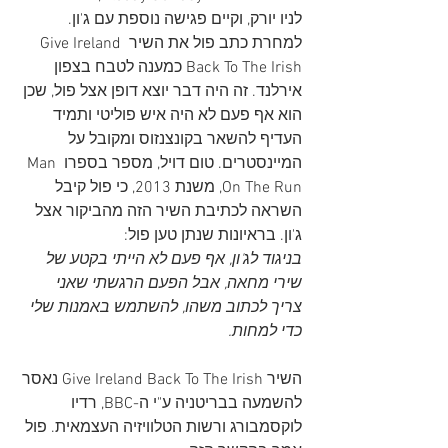
לניו יורק, וקיים פגישה נוספת עם ג'ון. 
למחרת כתב פול את השיר Give Ireland 
Back To The Irish כמענה לטבח בצפון 
אירלנד. זה היה דבר יוצא דופן אצל פול, שכן 
הוא אף פעם לא היה איש פוליטי ותמיד 
העדיף להשאר בקונצנזוס ומקובל על 
המיינסטרים. טום דויל, מספר בספרו Man 
On The Run, משנת 2013, כי פול קיבל 
השראה לכתיבת השיר הזה מהביקור אצל 
ג'ון. בראיונות שנתן טען פול:
בניגוד לג'ון, אף פעם לא הייתי בקטע של 
שירי מחאה, אבל הפעם הרגשתי שאני 
צריך לכתוב משהו, להשתמש באמנות שלי 
כדי למחות.
השיר Give Ireland Back To The Irish נאסר 
להשמעה בבריטניה ע"י ה-BBC, רדיו 
לוקסמבורג ורשות הטלוויזיה העצמאית. פול 