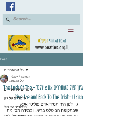
האמת מאחורי
הביטלס
www.beatles.org.il
Post
כל המאמרים
Gaby Fiszman
כל המאמרים
ג'ון ופול משחררים את אירלנד - The Luck Of The
סיפורים על השירים
Irish ו-Give Ireland Back To The Irish
סיפורים על ג'ון
ג'ון לנון היה תמיד אדם פוליטי, אלא 
סיפורים על פול
שבתקופת הביטלס בריאן, ובמידה מסוימת 