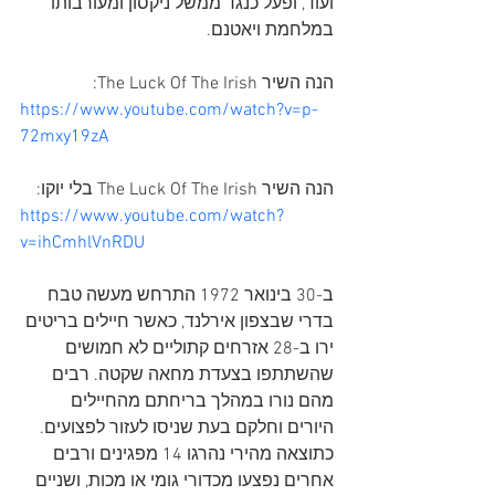
ועוד, ופעל כנגד ממשל ניקסון ומעורבותו 
במלחמת ויאטנם.
הנה השיר The Luck Of The Irish:
https://www.youtube.com/watch?v=p-
72mxy19zA
הנה השיר The Luck Of The Irish בלי יוקו:
https://www.youtube.com/watch?
v=ihCmhlVnRDU
ב-30 בינואר 1972 התרחש מעשה טבח 
בדרי שבצפון אירלנד, כאשר חיילים בריטים 
ירו ב-28 אזרחים קתוליים לא חמושים 
שהשתתפו בצעדת מחאה שקטה. רבים 
מהם נורו במהלך בריחתם מהחיילים 
היורים וחלקם בעת שניסו לעזור לפצועים. 
כתוצאה מהירי נהרגו 14 מפגינים ורבים 
אחרים נפצעו מכדורי גומי או מכות, ושניים 