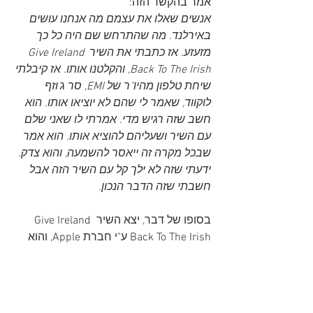
אמר בהקשר הזה:
אנשים שאלו את עצמם מה אנחנו עושים 
באירלנד. מה שהתרחש שם היה כל כך 
מזעזע. אז כתבתי את השיר Give Ireland 
Back To The Irish, והקלטנו אותו. אז קיבלתי 
שיחת טלפון מהיו"ר של EMI, סר ג'וזף 
לוקווד, שאמר לי שהם לא יוציאו אותו. הוא 
חשב שזה רגיש מדי. אמרתי לו שאני שלם 
עם השיר ושעליהם להוציא אותו. הוא אמר 
שבכל מקרה זה ייאסר להשמעה, והוא צדק. 
ידעתי שזה לא ילך קל עם השיר הזה אבל 
חשבתי שזה הדבר הנכון. 
בסופו של דבר, יצא השיר Give Ireland 
Back To The Irish ע"י חברת Apple, והוא 
היה הסינגל הראשון של להקת ווינגס.
בכל אחת מההופעות שקיימה להקת ווינגס 
באוניברסיטאות ברחבי אנגליה ווויילס, 