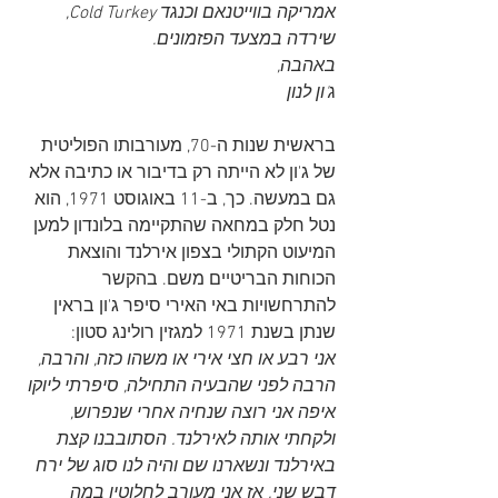
אמריקה בווייטנאם וכנגד Cold Turkey, 
שירדה במצעד הפזמונים.
באהבה,
ג'ון לנון 
בראשית שנות ה-70, מעורבותו הפוליטית 
של ג'ון לא הייתה רק בדיבור או כתיבה אלא 
גם במעשה. כך, ב-11 באוגוסט 1971, הוא 
נטל חלק במחאה שהתקיימה בלונדון למען 
המיעוט הקתולי בצפון אירלנד והוצאת 
הכוחות הבריטיים משם. בהקשר 
להתרחשויות באי האירי סיפר ג'ון בראין 
שנתן בשנת 1971 למגזין רולינג סטון:
אני רבע או חצי אירי או משהו כזה, והרבה, 
הרבה לפני שהבעיה התחילה, סיפרתי ליוקו 
איפה אני רוצה שנחיה אחרי שנפרוש, 
ולקחתי אותה לאירלנד. הסתובבנו קצת 
באירלנד ונשארנו שם והיה לנו סוג של ירח 
דבש שני. אז אני מעורב לחלוטין במה 