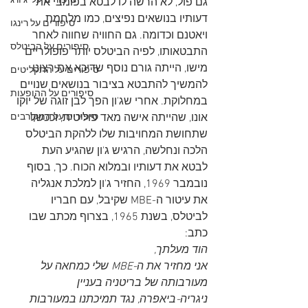
סיפורים על 'ג'ורג
גם פול, לא הרשה לו לבטא בפומבי את 
דעותיו בנושאים נפיצים, כמו מלחמת 
סיפורים על רינגו
ויאטנם וכדומה. גם החוויה שחווה לאחר 
סיפורים על הביטלס
התבטאותו, לפיה הביטלס יותר פופולריים 
מישו, הייתה גורם נוסף שדיכא את רצונו 
סיפורים על התקליטים
להמשיך להתבטא בציבור בנושאים שנויים 
סיפורים על ההופעות
במחלוקת. אחרי שג'ון הפך לבן זוגה של יוקו 
אונו, שהייתה אישה מאד פוליטית, וככשל 
סיפורים על המקורבים
שתחושת המחויבות שלו ללהקת הביטלס 
הלכה ונחלשה, הרגיש ג'ון שהגיע העת 
לבטא את דעותיו ובמלוא הכוח. כך, בסוף 
נובמבר 1969, החזיר ג'ון למלכת אנגליה 
את עיטור ה-MBE שקיבל, עם חבריו 
לביטלס, בשנת 1965, בצרוף מכתב שבו 
כתב:
הוד מעלתך,
אני מחזיר את ה-MBE שלי כמחאה על 
מעורבותה של בריטניה בעניין 
ניגריה-ביאפרה, נגד תמיכתנו במעורבות 