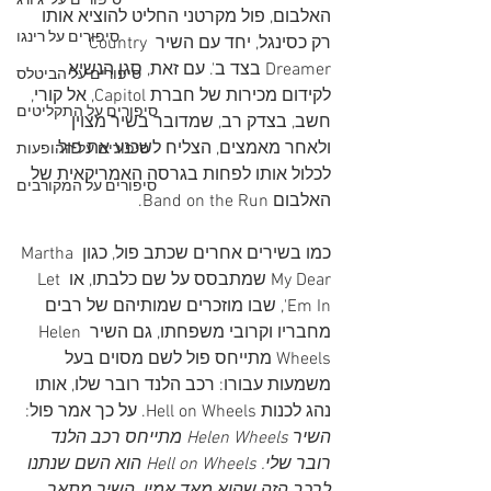
סיפורים על 'ג'ורג
האלבום, פול מקרטני החליט להוציא אותו 
סיפורים על רינגו
רק כסינגל, יחד עם השיר Country 
Dreamer בצד ב'. עם זאת, סגן הנשיא 
סיפורים על הביטלס
לקידום מכירות של חברת Capitol, אל קורי, 
סיפורים על התקליטים
חשב, בצדק רב, שמדובר בשיר מצוין 
ולאחר מאמצים, הצליח לשכנע את פול 
סיפורים על ההופעות
לכלול אותו לפחות בגרסה האמריקאית של 
סיפורים על המקורבים
האלבום Band on the Run. 
כמו בשירים אחרים שכתב פול, כגון Martha 
My Dear שמתבסס על שם כלבתו, או Let 
'Em In, שבו מוזכרים שמותיהם של רבים 
מחבריו וקרובי משפחתו, גם השיר Helen 
Wheels מתייחס פול לשם מסוים בעל 
משמעות עבורו: רכב הלנד רובר שלו, אותו 
נהג לכנות Hell on Wheels. על כך אמר פול:
השיר Helen Wheels מתייחס רכב הלנד 
רובר שלי. Hell on Wheels הוא השם שנתנו 