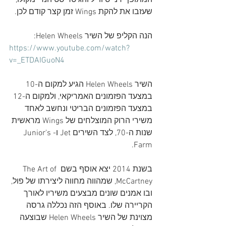
המתופף דני סיווייל והגיטריסט הנרי מקולו, 
שעזבו את להקת Wings זמן קצר קודם לכן. 
הנה הקליפ של השיר Helen Wheels:
https://www.youtube.com/watch?
v=_ETDAIGuoN4
השיר Helen Wheels הגיע למקום ה-10 
במצעד הפזמונים האמריקאי, ולמקום ה-12 
במצעד הפזמונים הבריטי ונחשב לאחד 
משירי הרוק המוצלחים של Wings מראשית 
שנות ה-70, לצד השירים Jet ו-Junior's 
Farm.
בשנת 2014 יצא אוסף בשם 
The Art of 
McCartney
, שמהווה מחווה ליצירתו של פול, 
ובו אמנים שונים מבצעים משיריו לאורך 
הקריירה שלו. באוסף הזה נכללה גרסה 
מצוינת של השיר Helen Wheels שבוצעה 