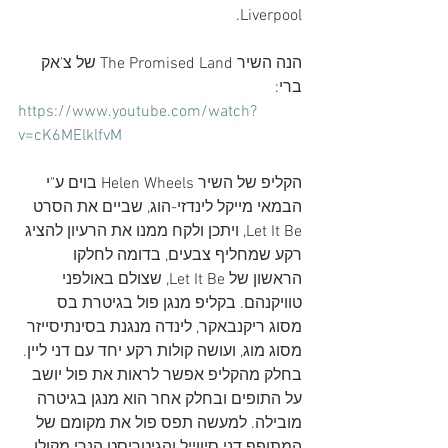
Liverpool.
הנה השיר 
The Promised Land של צ'אק 
ברי:
https://www.youtube.com/watch?
v=cK6MElklfvM
הקליפ של השיר Helen Wheels בוים ע"י 
הבמאי מייקל לינדזי-הוג, שביים את הסרט 
Let It Be, ויתכן ולקח ממנו את הרעיון להציג 
רקע שמחליף צבעים, בדומה לחלקו 
הראשון של Let It Be, שצולם באולפני 
טוויקנהם. בקליפ מנגן פול בגיטרת בס 
מסוג ריקנבאקר, לינדה מנגנת בסינתיסייזר 
מסוג מוג, ועושה קולות רקע יחד עם דני ליין. 
בחלק מהקליפ אפשר לראות את פול יושב 
על התופים ובחלק אחר הוא מנגן בגיטרה 
מובילה. למעשה תפס פול את מקומם של 