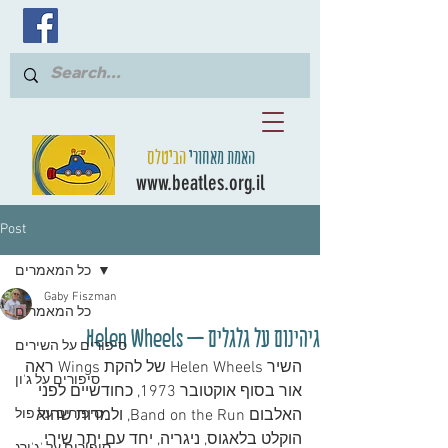
האמת מאחורי
הביטלס
www.beatles.org.il
Post
כל המאמרים
Gaby Fiszman
כל המאמרים
גיהינום על גלגלים – Helen Wheels
סיפורים על השירים
השיר Helen Wheels של להקת Wings ראה 
סיפורים על ג'ון
אור בסוף אוקטובר 1973, כחודשיים לפני 
האלבום Band on the Run, ולמרות שהוא 
סיפורים על פול
הוקלט בלאגוס, ניגריה, יחד עם יתר שירי 