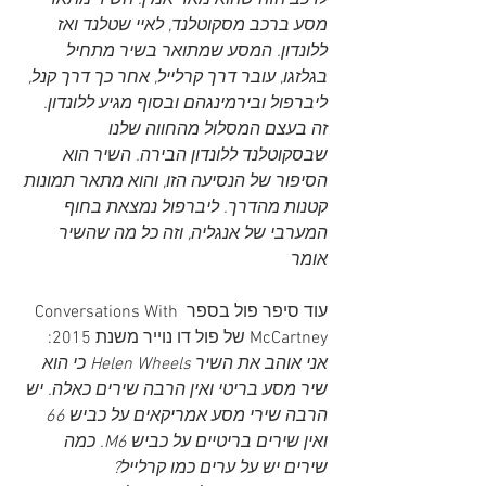
לרכב הזה שהוא מאד אמין. השיר מתאר 
מסע ברכב מסקוטלנד, לאיי שטלנד ואז 
ללונדון. המסע שמתואר בשיר מתחיל 
בגלזגו, עובר דרך קרלייל, אחר כך דרך קנל, 
ליברפול ובירמינגהם ובסוף מגיע ללונדון. 
זה בעצם המסלול מהחווה שלנו 
שבסקוטלנד ללונדון הבירה. השיר הוא 
הסיפור של הנסיעה הזו, והוא מתאר תמונות 
קטנות מהדרך. ליברפול נמצאת בחוף 
המערבי של אנגליה, וזה כל מה שהשיר 
אומר
עוד סיפר פול בספר 
Conversations With 
McCartney של פול דו נוייר משנת 
2015:
אני אוהב את השיר Helen Wheels כי הוא 
שיר מסע בריטי ואין הרבה שירים כאלה. יש 
הרבה שירי מסע אמריקאים על כביש 66 
ואין שירים בריטיים על כביש M6. כמה 
שירים יש על ערים כמו קרלייל? 