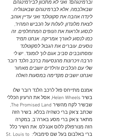
וברמינגהם? ואני לא מתכוון לבירמינגהם 
שבאלבמה, אלא לברמינגהם שבאנגליה. 
לינדה אהבה את סקוטלנד ואני עדיין אוהב 
לצאת מלונדון, לעלות על הכביש המהיר, 
לנסוע ולראות את הנופים המתחלפים. זה 
כמו לנסוע לאורך אמריקה. אנחנו תמיד 
נוסעים, עוברים את הגבול לסקוטלנד 
ומסתובבים סביב אגם לוך לומונד. יש לי 
הרבה זיכרונות מהנסיעות ברכב הלנד רובר 
שלי עם הכלבים והילדים יושבים מאחור 
ואנחנו יושבים מקדימה במסעות האלה
אמנם מתייחס פול לרכב הלנד רובר שלו 
בשיר Helen Wheels, אסל את הרעיון הכללי 
שבשיר לקח מהשיר 
The Promised Land, 
שכתב צ'אק ברי כשהיה בכלא. 
בשיר הזה 
מתאר צ'אק ברי מסע בארה"ב, במקרה 
הזה מנורפולק ללוס אנג'לס. 
את השיר כלל 
ברי באלבום בעל שם סימבולי: St. Louis to 