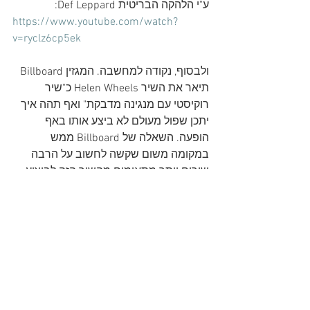
ע"י הלהקה הבריטית Def Leppard:
https://www.youtube.com/watch?
v=ryclz6cp5ek
ולבסוף, נקודה למחשבה. המגזין Billboard 
תיאר את השיר Helen Wheels כ"שיר 
רוקיסטי עם מנגינה מדבקת" ואף תהה איך 
יתכן שפול מעולם לא ביצע אותו באף 
הופעה. השאלה של Billboard ממש 
במקומה משום שקשה לחשוב על הרבה 
שירים יותר מתאימים מהשיר הזה לביצוע 
בהופעה על הבמה מול קהל נלהב. קשה 
לתהות על קנקנו של פול ולהבין מדוע בחר 
לא כלל אותו באלבום Band on the Run 
ולא לבצע בהופעותיו.