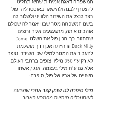
המשפחה דאגה אמיתית שהיא תחליט 
להצטרף לבנה ולהישאר באוסטרליה. פול 
רצה לנצל את השידור הלווייני ולשלוח לה 
בשם המשפחה מסר שבו ייאמר לה שכולם 
אוהבים אותה, מתגעגעים אליה ורוצים 
שתחזור. כך, הכין פול את השלט Come 
Back Milly וזו הייתה אכן דרך מושלמת 
להעביר את המסר למילי שכן השידרו נצפה 
לא רק ע"י 350 מיליון צופים ברחבי העולם, 
אלא גם ע"ח מילי בעצמה. אנג'י, אשתו 
השנייה של אביו של פול, סיפרה:
מילי סיפרה לנו שזמן קצר אחרי שהגיעה 
לאוסטרליה מותשת מהמסע הארוך 
שעברה, היא ישבה עם בנה בסלון 
כשהטלוויזיה דלוקה והיא בקושי צפתה 
במסך כאשר פתאום ראתה את השלט 
Come Back Milly. היא הייתה המומה 
מהטכנולוגיה החדשה שאפשרה קשר ישיר 