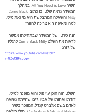
השיר All You Need is Love. במהלך 
המשדר נראה שלט ובו כתוב Come Back 
Milly והשאלה המתבקשת היא מי זאת מילי, 
למה ומאיפה היא צריכה לחזור?
הנה סרטון של המשדר שבתחילתו אפשר 
לראות את השלט Come Back Milly לרגליו 
של ג'ורג': 
https://www.youtube.com/watch?
v=GZuCBFcJcgw
השלט הזה הוכן ע"י פול והוא מופנה למילי, 
דודתו ואחותו של אביו, ג'ים, שהייתה נשואה 
לאדם בשם אלברט קנדל, המוזכר בשיר 
/Admiral Halsey
Uncle Albert
. מילי מילאה 