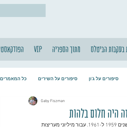
 בעקבות הביטלס
מתוך הספריה
VIP
הפודקאסטי
סיפורים על ג'ון
סיפורים על השירים
כל המאמרים
Gaby Fiszman
עות
סיפורים על התקליטים
סיפורים על הביטלס
זה היה חלום בלהות
דורות'י (דוט) רוהן הייתה בת זוגו של פול מקרטני בין השנים 1959 ל-1961. עבור מיליוני מעריצות 