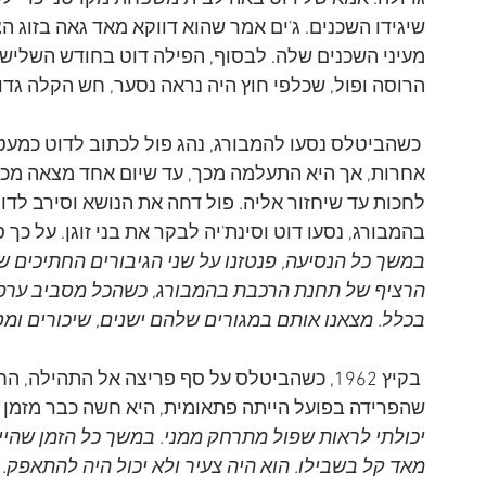
שיגידו השכנים. ג'ים אמר שהוא דווקא מאד גאה בזוג ה
מעיני השכנים שלה. לבסוף, הפילה דוט בחודש השלישי 
הרוסה ופול, שכלפי חוץ היה נראה נסער, חש הקלה גדו
 כשהביטלס נסעו להמבורג, נהג פול לכתוב לדוט כמעט 
אחרות, אך היא התעלמה מכך, עד שיום אחד מצאה מכת
לחכות עד שיחזור אליה. פול דחה את הנושא וסירב לדו
בהמבורג, נסעו דוט וסינת'יה לבקר את בני זוגן. על כך 
במשך כל הנסיעה, פנטזנו על שני הגיבורים החתיכים של
הרציף של תחנת הרכבת בהמבורג, כשהכל מסביב ערפילי
בכלל. מצאנו אותם במגורים שלהם ישנים, שיכורים ומס
 בקיץ 1962, כשהביטלס על סף פריצה אל התהיל
שהפרידה בפועל הייתה פתאומית, היא חשה כבר מזמן ש
יכולתי לראות שפול מתרחק ממני. במשך כל הזמן שהיינו 
מאד קל בשבילו. הוא היה צעיר ולא יכול היה להתאפק. כ