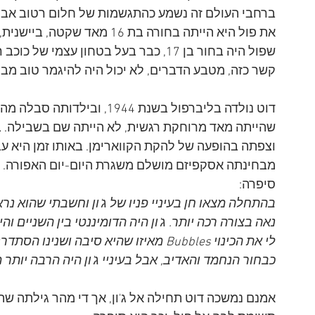
ברחבי העולם זה נשמע כהתגשמות של חלום רטוב אבל 
את פול היא הייתה בחורה בת 16 
שפול היה בחור בן 17, כבר בעל בטחון עצמ
קשר כזה, מטבע הדברים, לא יכול היה להיגמר טוב מבח
דוט נולדה בליברפול בשנת 944
וצפתה בהופעה של להקת הקווארימן. באותו זמן היא עב
מבחינתה אסקפיזם מושלם משגרת היום-יום האפורה. אחר
סיפרה:
בהתחלה מצאו חן בעיניי פניו של ג'ון וחשבתי שהוא נר
נאה בצורה רכה יותר. ג'ון היה הדומיננטי בין השניים והיי
לי את הכינוי Bubbles מאיזו שהיא סיבה וש
כבחור הנחמד והאדיב, אבל בעיניי ג'ון היה הרבה יותר
אמנם נמשכה דוט תחילה אל ג'ון, אך די מהר גילתה שהי