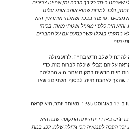
שאנחנו ביחד כל כך הרבה זמן שהיינו צריכים 
ן, ולכן, למרות שהוא אוהב אותי, עלינו 
 מצטער. פרצתי בבכי, ושאלתי אותו איך הוא 
 והוא היה כלפיי מגעיל ושטחי מאוד. בכיתי 
לא ניתקתי בגללו קשר כמעט עם על החברים 
תי מזה
ה רובן לשירות ה-Civil Service וניסתה להתחיל שלב חדש בחייה. לרוע מזלה, 
אה עליהם מבלי שיכלה לברוח מזה. כדי 
ות חיים חדשים במקום אחר. היא החליטה 
 שהפך לאהבת חייה. לבסוף, השניים נישאו 
 דוט ראתה את פול שוב כאשר הביטלס הופיעו בטורונטו ב-17 באוגוסט 1965. מאוחר יותר, היא קראה 
בריג'יט בארדו. זו הייתה התקופה שבה היא 
כך הפכה לפנטזיה הכי גדולה שלנו. לכן, בנות 