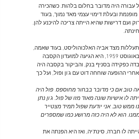
עבורה היה מדובר בחלום בלהות. כשהכירה 
מאד שקטה, ביישנית, מופנמת ובעלת דימוי עצמי מאד נמוך, בעוד 
י של כוכב רוק ועם דרישות שהיא הייתה צריכה להיכנע להן. 
ינתה.
1, ובילדותה סבלה מהתעללות מצד אביה האלכוהוליסט, בעוד שאמה, 
שהייתה מאד מרוחקת רגשית, לא הייתה שם בשבילה. באוגוסט 1959, היא הגיעה למועדון הקסבה 
דה כפקידה בסניף בנק, והביקור בקסבה היה 
י ההופעה שוחחה דוט עם ג'ון ופול, ועל כך 
אה טוב אם כי מדובר בבחור מחוספס. פול היה 
תה לו אישיות שונה מאוד מזו של פול. ג'ון נתן 
נינו הסתדרנו ממש טוב. אני יודעת שפול תמיד מצטייר 
 ממנו. הוא לא היה כזה מרושע כמו שמספרים
יתה לו חברה, סינת'יה, ואז היא הפנתה את 