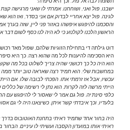
תשומת לבה אל פול. וכך היא סיפרה:
ישבנו, פול ואני, ושוחחנו. אמרתי לו שאני מרגישה קצ
לגינה. פול יצא אחריי לבדוק אם אני בסדר, ואז הוא שא
והסכמנו להיפגש איפשהו באזור פני ליין, שזה בערך אמ
הראשון הלכנו לקולנוע כי לא היה לנו כסף לשום דבר א
דוט גילתה די בתחילת הזוגיות שלהם, שפול מאד רכושנ
היא הסכימה להיענות לכל מה שהוא רצה. כך היא סיפרה
הוא היה כל כך רכושני שהיה צריך לשלוט בכל מה שקשור
במחשבות שלי. הוא תמיד רצה שאראה טוב יותר ממה ש
עכשיו, אבל אז זרמתי אתו. הפכתי לבובה שלו. אם הייתי
הייתי מרשה לזה לקרות. הוא נתן לי רשימה של כללים שה
כלפי סינת'יה. פול גם אמר לי שאסור לי להיפגש עם הח
בלעדיו, וכך איבדתי קשר איתן. כשיצאנו היה לי גם אסו
היה בחור אחד שתמיד ראיתי בתחנת האוטובוס בדרך לב
ראיתי אותו במועדון הקסבה ועשיתי לו עיניים. הבחור 