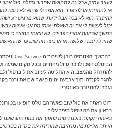
לעצב עמוק אבל גם לתחושת שחרור גדולה. פול אמר לי 
או להתחתן או להיפרד. הוא אמר לי שהוא לא רוצה להתחת
להיפרד. הוא לא בכה אבל ידעתי שהוא מרגיש רע ושהוא
יכול לעשות לי את זה ושאלתי אותו מה אני אעשה עכשיו,
במשך שבועות אחרי הפרידה. לא יצאתי החוצה כי ממי
שהיו לי. עברו שלושה או ארבעה חודשים עד שהתאושש
 בהמשך, הצטרפ
הביטלס הפכו לדבר גדול מהחיים ובכל מקום שמעה וקר
להתרחק מהמצב, היא החליטה לעזוב את ליברפול ולבנ
להגר לקנדה ותוך ארבעה ימים פגשה שם את ורנר בקר,
ועברו להתגורר באונטריו.
בראיון את מה שפול סיפר עליה:
באותה תקופה כולנו ניסינו להפוך את בנות הזוג שלנו ל
הייתה אלילת מין מרהיבה שהורידה את בגדיה בסרטים, ו