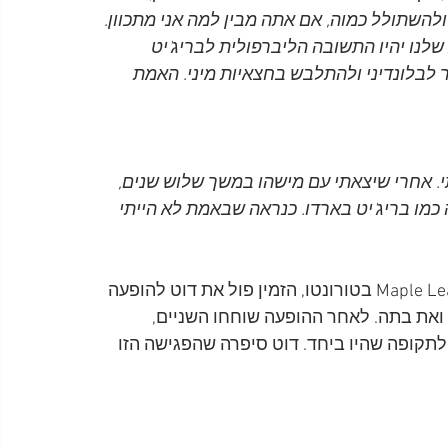
 ולהשתולל כמוה, אם אתה מבין למה אני מתכוון. 
ג שלנו יהיו התשובה הליברפולית לבריג'יט 
ר לבלונדיני ולהתלבש בחצאיות מיני. האמת 
י. אחרי שיצאתי עם מישהו במשך שלוש שנים, 
כמו בריג'יט בארדו. כנראה שבאמת לא הייתי 
ב-9 במאי 1976, כשלהקת Wings הופיעה ב-Maple Leaf Garden בטורונטו, הזמין פול את דוט להופעה 
 ואת בתה. לאחר ההופעה שוחחו השניים, 
לתקופה שהיו ביחד. דוט סיפרה שהפגישה הזו 