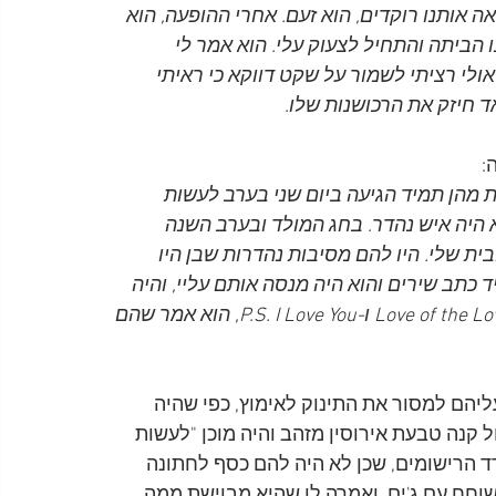
ה אותנו רוקדים, הוא זעם. אחרי ההופעה, הוא 
נו הביתה והתחיל לצעוק עלי. הוא אמר לי 
ולי רציתי לשמור על שקט דווקא כי ראיתי 
 חיזק את הרכושנות שלו.
:
 מהן תמיד הגיעה ביום שני בערב לעשות 
 היה איש נהדר. בחג המולד ובערב השנה 
ית שלי. היו להם מסיבות נהדרות שבן היו 
 כתב שירים והוא היה מנסה אותם עליי, והיה 
אומר לי שהוא כתב אותם בשבילי. לגבי שני שירים, Love of the Loved ו-P.S. I Love You, הוא אמר שהם 
, אסר עליהם למסור את התינוק לאימוץ, כפי שהיה 
ל קנה טבעת אירוסין מזהב והיה מוכן "לעשות 
ד הרישומים, שכן לא היה להם כסף לחתונה 
חח עם ג'ים, ואמרה לו שהיא מבוישת ממה 