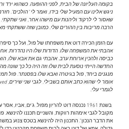
בקומה העליונה של הבית, לפני ההופעה. כשהוא ירד ורא
ניגש אלינו עם המעיל שלי בידו, ואמר לי "הולכים". חזר
שאסור לי לרקוד וליהנות עם מישהו אחר, ואני שתקתי. א
הרבה מריבות בין ההורים שלי. כמובן שזה ששתקתי מאד
עם הזמן הכירה דוט את משפחתו של פול, ועל כך סיפרה
אהבתי את המשפחה שלו. הדודות שלו היו נהדרות. אחת
כביסה ולהכין ארוחת ערב. אהבתי גם את אבא שלו, הוא
החדשה הייתי נוסעת לבית שלו וזה היה כל כך שונה מהב
מנגנים ביחד, פול בגיטרה ואבא שלו בפסנתר. פול תמיד
לגמרי עלי.
 בשנת 1961 נכנסה דוט להריון מפול. ג'ים, אביו
מקובל לגבי אימהות רווקות, והשניים תכננו להינשא. פו
את הדבר הנכון". התכנון היה להינשא בטכס צנוע במשר
גדולה. אמא של דוט באה לבית משפחת מקרטני כדי לשו