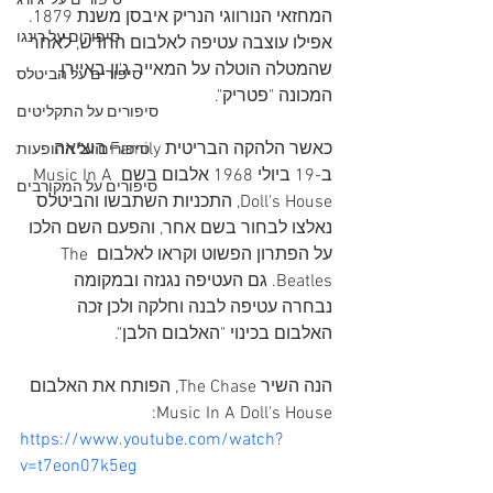
סיפורים על 'ג'ורג
המחזאי הנורווגי הנריק איבסן משנת 1879. 
סיפורים על רינגו
אפילו עוצבה עטיפה לאלבום החדש, לאחר 
שהמטלה הוטלה על המאייר ג'ון באיירן, 
סיפורים על הביטלס
המכונה "פטריק". 
סיפורים על התקליטים
כאשר הלהקה הבריטית Family הוציאה 
סיפורים על ההופעות
ב-19 ביולי 1968 אלבום בשם Music In A 
סיפורים על המקורבים
Doll's House, התכניות השתבשו והביטלס 
נאלצו לבחור בשם אחר, והפעם השם הלכו 
על הפתרון הפשוט וקראו לאלבום The 
Beatles. גם העטיפה נגנזה ובמקומה 
נבחרה עטיפה לבנה וחלקה ולכן זכה 
האלבום בכינוי "האלבום הלבן".
הנה השיר The Chase, הפותח את האלבום 
Music In A Doll's House:
https://www.youtube.com/watch?
v=t7eon07k5eg