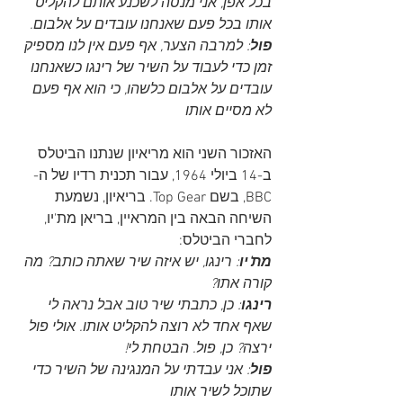
בכל אפן, אני מנסה לשכנע אותם להקליט 
אותו בכל פעם שאנחנו עובדים על אלבום. 
פול
: למרבה הצער, אף פעם אין לנו מספיק 
זמן כדי לעבוד על השיר של רינגו כשאנחנו 
עובדים על אלבום כלשהו, כי הוא אף פעם 
לא מסיים אותו
האזכור השני הוא מריאיון שנתנו הביטלס 
ב-14 ביולי 1964, עבור תכנית רדיו של ה-
BBC, בשם Top Gear. בריאיון, נשמעת 
השיחה הבאה בין המראיין, בריאן מת'יו, 
לחברי הביטלס:
מת'יו
: רינגו, יש איזה שיר שאתה כותב? מה 
קורה אתו? 
רינגו
: כן, כתבתי שיר טוב אבל נראה לי 
שאף אחד לא רוצה להקליט אותו. אולי פול 
ירצה? כן, פול. הבטחת לי!
פול
: אני עבדתי על המנגינה של השיר כדי 
שתוכל לשיר אותו