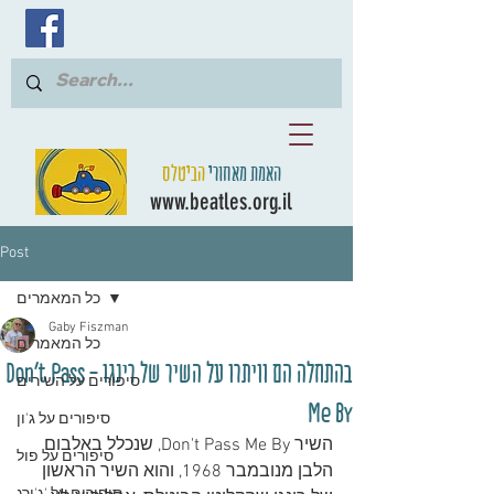
האמת מאחורי
הביטלס
www.beatles.org.il
Post
כל המאמרים
Gaby Fiszman
כל המאמרים
בהתחלה הם וויתרו על השיר של רינגו - Don't Pass
סיפורים על השירים
Me By
סיפורים על ג'ון
השיר Don't Pass Me By, שנכלל באלבום 
סיפורים על פול
הלבן מנובמבר 1968, והוא השיר הראשון 