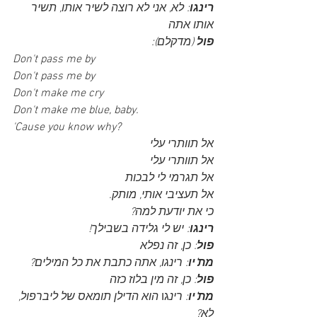
רינגו
: לא, אני לא רוצה לשיר אותו, תשיר 
אותו אתה
פול 
(מדקלם):
Don't pass me by
Don't pass me by
Don't make me cry
Don't make me blue, baby. 
'Cause you know why?
אל תוותרי עלי
אל תוותרי עלי
אל תגרמי לי לבכות
אל תעציבי אותי, מותק.
כי את יודעת למה?
רינגו
: יש לי גלידה בשבילך!
פול
: כן, זה נפלא
מת'יו
: רינגו, אתה כתבת את כל המילים?
פול
: כן, זה מין בלוז כזה
מת'יו
: רינ
גו 
הוא הדילן תומאס של ליברפול, 
לא?