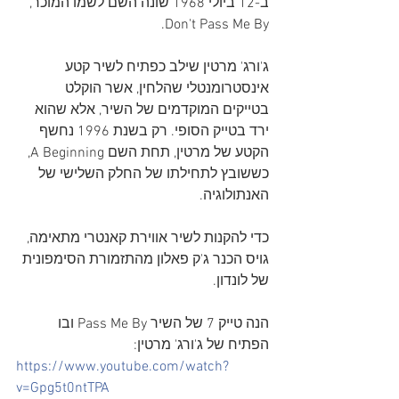
ב-12 ביולי 1968 שונה השם לשמו המוכר, 
Don't Pass Me By.
ג'ורג' מרטין שילב כפתיח לשיר קטע 
אינסטרומנטלי שהלחין, אשר הוקלט 
בטייקים המוקדמים של השיר, אלא שהוא 
ירד בטייק הסופי. רק בשנת 1996 נחשף 
הקטע של מרטין, תחת השם A Beginning, 
כששובץ לתחילתו של החלק השלישי של 
האנתולוגיה.
כדי להקנות לשיר אווירת קאנטרי מתאימה, 
גויס הכנר ג'ק פאלון מהתזמורת הסימפונית 
של לונדון.
הנה טייק 7 של השיר Pass Me By ובו 
הפתיח של ג'ורג' מרטין:
https://www.youtube.com/watch?
v=Gpg5t0ntTPA