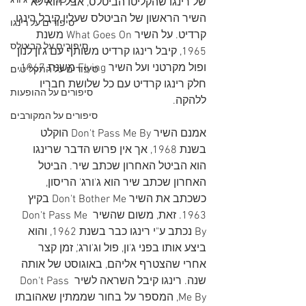
סיפורים על 'ג'ורג
של רינגו שהקליטו הביטלס, אבל הוא לא 
השיר הראשון של הביטלס שעליו קיבל רינגו 
סיפורים על רינגו
קרדיט. על השיר What Goes On משנת 
סיפורים על הביטלס
1965, קיבל רינגו קרדיט משותף עם ג'ון לנון 
ופול מקרטני ועל השיר Flying משנת 1967, 
סיפורים על התקליטים
חלק רינגו קרדיט עם כל שלושת חבריו 
סיפורים על ההופעות
ללהקה. 
סיפורים על המקורבים
אמנם השיר Don't Pass Me By הוקלט 
בשנת 1968, אך אין פרוש הדבר שרינגו 
הוא הביטל האחרון שכתב שיר. הביטל 
האחרון שכתב שיר הוא ג'ורג' הריסון, 
כשכתב את השיר Don't Bother Me בקיץ 
1963. זאת, משום שהשיר Don't Pass Me 
By נכתב ע"י רינגו כבר בשנת 1962, והוא 
ביצע אותו בפני ג'ון, פול וג'ורג', זמן קצר 
אחרי שהצטרף אליהם, באוגוסט של אותה 
שנה. רינגו קיבל השראה לשיר Don't Pass 
Me By, המספר על בחור שממתין שאהובתו 