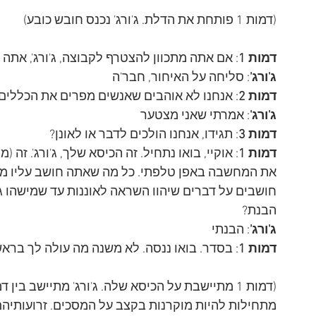
(דמות 1 פותחת את הדלת. ג'ורג' נכנס חובש כובע)
דמות 1
: אם אתה מתכוון להצטרף לקבוצה, ג'ורג', אתה
ג'ורג'
: סליחה על האיחור, חבר'ה
דמות 2
: אנחנו לא אוהבים שאנשים מפרים את הכללים, ג
ג'ורג'
: אמרתי שאני מצטער
דמות 3
: תגידו, אנחנו הולכים לדבר או לאונן?
דמות 1
: אוקיי, בואו נתחיל. זה הכיסא שלך, ג'ורג'. ז
את המחשבה באפן טלפתי. כל מה שאתה חושב עליו מוק
חושבים על דברים שיהוו השראה לאוננות עד שמישהו גו
הבנת?
ג'ורג'
: הבנתי
דמות 1
: בסדר. בואו ננסה. לא משנה מה עולה לך בראש, 
מתחילות להיות מוקרנות בקצב על המסכים. זרועותיה