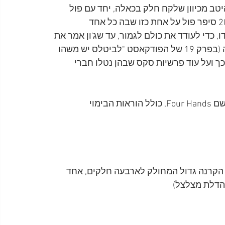
טב מכיוון שלקח חלק בכאלה, יחד עם פול 
מקרטני ואחרים. בגיליון של המגזין GQ מספטמבר 2018 סיפר פול על אחת כזו שבה כל אחד 
 כדי לעודד את כולם לגמור, עד שג'ון אמר את 
שמו של ווינסטון צ'רצ'יל, דבר שהרס לכולם את האווירה (בפרק 19 של הפודקאסט "לביטלס יש משהו 
ך ועל עוד פרשיות סקס שבהן נטלו חברי 
הנה תרגום מלא של התסריט של המערכון שכתב ג'ון בשם Four Hands, כולל הוראות הבימוי 
הקרנה גדול המחולק לארבעה חלקים, אחד 
 הדלת מצלצל)