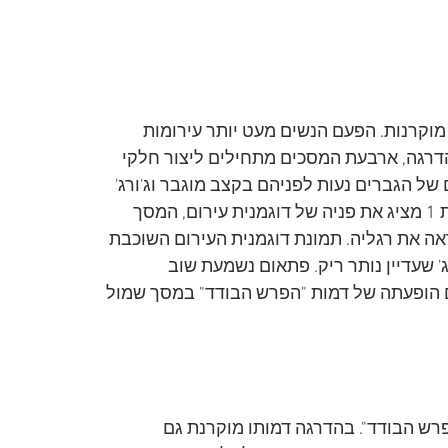
מוקרנות. הפעם הנשים מעט יותר עירומות 
הדרגה, ארבעת המסכים מתחילים ליצור חלקי 
של הגברים נעות לפניהם בקצב מוגבר וג'ורג' 
משתף פעולה בצייתנות. בשיא הקצב המסך שמול דמות 1 מציג את פניה של דוגמנית עירום, המסך 
מות 2 מראה את שדיה והמסך שמול דמות 3 מראה את רגליה. תמונת דוגמנית העירום השוכבת 
שעדיין נותר ריק. פתאום נשמעת שוב 
ם הופעתה של דמות "הפרש הבודד" במסך שמול 
פרש הבודד". בהדרגה דמותו מוקרנת גם 