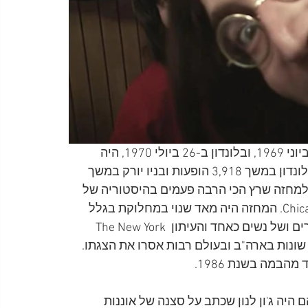
המחזה !Oh! Calcutta, שעלה לראשונה בניו יורק ב-17 ביוני 1969, ובלונדון ב-26 ביולי 1970, היה 
מורכב ממערכונים בנושאים הקשורים לסקס. הוא רץ בלונדון במשך 3,918 הופעות ובניו יורק במשך 
רד סופית בשנת 1989, ובכך הפך למחזה שרץ הכי הרבה פעמים בהיסטוריה של 
ברודוויי עד שבשנת 2018 תפס את מקומו המחזמר Chicago. המחזה היה מאד שנוי במחלוקת בגלל 
הסצנות הרבות שבהן הוצג עירום פרונטלי מלא של גברים ושל נשים כאחד והעיתון The New York 
דינות שונות בארה"ב ובעולם רבות אסרו את הצגתו. 
במה בשנת 1986. 
היה ג'ון לנון שכתב על סצנה של אוננות 