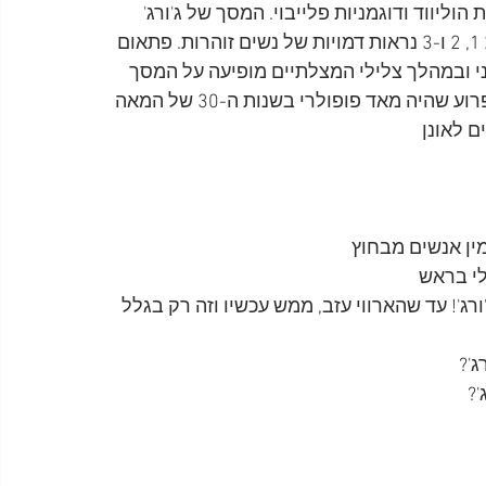
דמויות 1, 2 ו-3 מראים כוכבות הוליווד ודוגמניות פלייבוי. המסך של ג'ורג' 
נשאר ריק. הקצב מתגבר בעוד שבמסכים שמול דמויות 1, 2 ו-3 נראות דמויות של נשים זוהרות. פתאום 
י ובמהלך צלילי המצלתיים מופיעה על המסך 
שמול ג'ורג' דמותו של "הפרש הבודד" (גיבור המערב הפרוע שהיה מאד פופולרי בשנות ה-30 של המאה 
מין אנשים מבחוץ
לי בראש
ורג'! עד שהארווי עזב, ממש עכשיו וזה רק בגלל 
ג'?
'?