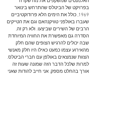
האלמנטים שמשקפים את מה שקרה 
בפרויקט של הביטלס שהתרחש בינואר 
1969, כולל את הימים הלא פרודוקטיביים 
שעברו באולפני טוויקנהאם וגם את הטייקים 
הרבים של השירים שביצעו. ולא רק זה, 
הסדרה גם מאפשרת את החוויה המיוחדת 
שבה יכולים להרגיש הצופים שהם חלק 
מהאירוע עצמו כמעט כאילו היו חלק מאנשי 
הצוות שנמצאים באולפן עם חברי הביטלס. 
למרות שלכל הדבר הזה שמונה שעות זה 
אורך בהחלט מספק, אני חייב להודות שאני 
מאלה שמחכים למהדורה המורחבת של 
הסדרה Get Back, זו שכוללת את כל 60 
השעות ועדיף שזה במהדורת VR.