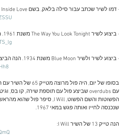
· דמו לשיר שכתב עבור סילה בלאק, בשם Step Inside Love. הנה הדמו של Step Inside Love: 
uZSSU
· ביצוע לשיר The Way You Look Tonight משנת 1961. הנה הביצוע לשיר The Way You Look Tonight: 
TS_lg
· ביצוע לשיר ולשיר Blue Moon משנת 1934. הנה הביצוע לשיר Blue Moon:
HHh8
בסופו של יום, היה פול
עם overdubs שביצע פול עם תוספת שירה, קו בס
הפשוטות והשם הפשוט, I Will, סי
שנכנסה לחייו ואותה פגש במאי 1967. 
הנה טייק 13 של השיר I Will:
TQmQ