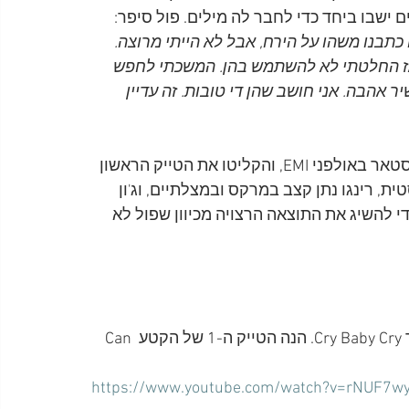
 ישבו ביחד כדי לחבר לה מילים. פול סיפר: 
תבנו משהו על הירח, אבל לא הייתי מרוצה. 
 אז החלטתי לא להשתמש בהן. המשכתי לחפש 
ר אהבה. אני חושב שהן די טובות. זה עדיין 
ב-16 בספטמבר 1968 היו ג'ון לנון, פול מקרטני ורינגו סטאר באולפני EMI, והקליטו את הטייק הראשון 
ת, רינגו נתן קצב במרקס ובמצלתיים, וג'ון 
 עם פיסות עץ. נדרשו 77 טייקים כדי להשיג את התוצאה הרצויה מכיוון שפול לא 
· קטע בשם Can You Take Me Back, שבסוף שולב בשיר Cry Baby Cry. הנה הטייק ה-1 של הקטע Can 
https://www.youtube.com/watch?v=rNUF7w